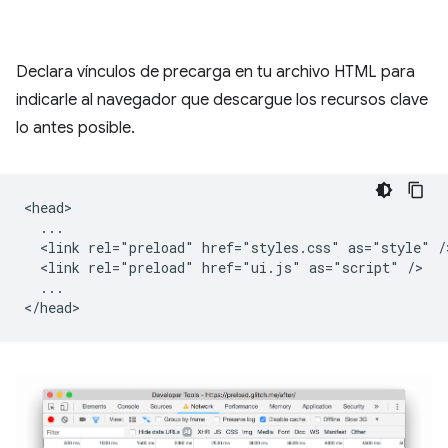
Declara vínculos de precarga en tu archivo HTML para
indicarle al navegador que descargue los recursos clave
lo antes posible.
<head>

  ...

  <link rel="preload" href="styles.css" as="style" />
  <link rel="preload" href="ui.js" as="script" />

  ...
