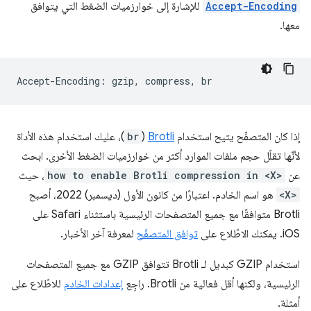
Accept-Encoding
للإشارة إلى خوارزميات الضغط التي يتوافق
معها.
إذا كان المتصفّح يتيح استخدام
Brotli
(
br
)، عليك استخدام هذه الأداة
لأنّها تقلّل حجم ملفات الموارد أكثر من خوارزميات الضغط الأخرى. ابحث
عن
how to enable Brotli compression in <X>
، حيث
<X>
هو اسم الخادم. اعتبارًا من كانون الأول (ديسمبر) 2022، أصبح
Brotli متوافقًا مع جميع المتصفحات الرئيسية باستثناء Safari على
iOS. يمكنك الاطّلاع على
توافق المتصفّح
لمعرفة آخر الأخبار.
استخدام GZIP كبديل لـ Brotli تتوافق GZIP مع جميع المتصفحات
الرئيسية، ولكنها أقل فعالية من Brotli. راجِع
إعدادات الخادم
للاطّلاع على
أمثلة.