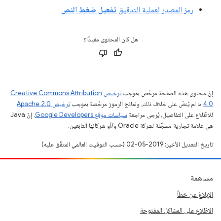
رمز المصدر لعملية التدقيق
تفعيل ضغط النص
هل كان المحتوى مفيدًا؟
إنّ محتوى هذه الصفحة مرخّص بموجب
ترخيص Creative Commons Attribution
4.0‏
ما لم يُنصّ على خلاف ذلك، ونماذج الرموز مرخّصة بموجب
ترخيص Apache 2.0‏
.
للاطّلاع على التفاصيل، يُرجى مراجعة
سياسات موقع Google Developers‏
. إنّ Java
هي علامة تجارية مسجَّلة لشركة Oracle و/أو شركائها التابعين.
تاريخ التعديل الأخير: 2019-05-02 (حسب التوقيت العالمي المتفَّق عليه)
مساهمة
الإبلاغ عن خطأ
الاطّلاع على المشاكل المفتوحة