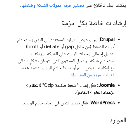
يمكنك أيضًا الاطّلاع على
تصغير حجم حمولات الشبكة وضغطها
.
إرشادات خاصة بكل حزمة
Drupal
: يجب عرض الموارد المستنِدة إلى النص باستخدام
أدوات الضغط (من خلال gzip أو deflate أو brotli)
لتقليل إجمالي وحدات البايت على الشبكة. ويمكنك
استخدام شبكة توصيل المحتوى التي تتوافق بشكلٍ تلقائي
مع إمكانية العرض تلك، أو ضبط خادم الويب لتنفيذ هذه
العملية.
مزيد من المعلومات
Joomla
: فعِّل إعداد "ضغط صفحة Gzip" (
النظام
>
الإعداد العام
>
الخادم
).
WordPress
: فعِّل ضغط النص في إعداد خادم الويب.
الموارد