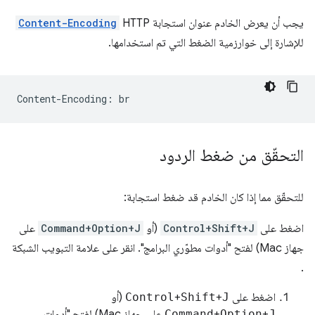
يجب أن يعرض الخادم عنوان استجابة HTTP
Content-Encoding
للإشارة إلى خوارزمية الضغط التي تم استخدامها.
التحقّق من ضغط الردود
للتحقّق مما إذا كان الخادم قد ضغط استجابة:
اضغط على
Control+Shift+J
(أو
Command+Option+J
على
جهاز Mac) لفتح "أدوات مطوّري البرامج". انقر على علامة التبويب الشبكة
.
اضغط على
J
+
Shift
+
Control
(أو
J
+
Option
+
Command
على جهاز Mac) لفتح "أدوات