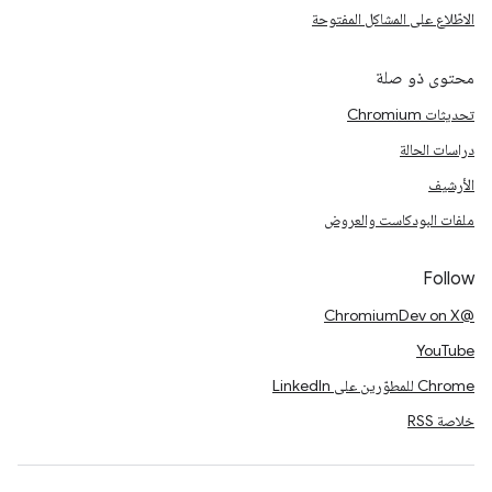
الاطّلاع على المشاكل المفتوحة
محتوى ذو صلة
تحديثات Chromium
دراسات الحالة
الأرشيف
ملفات البودكاست والعروض
Follow
@ChromiumDev on X
YouTube
Chrome للمطوّرين على LinkedIn
خلاصة RSS