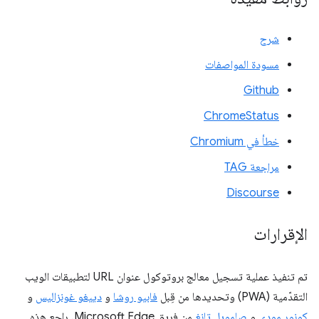
شرح
مسودة المواصفات
Github
ChromeStatus
خطأ في Chromium
مراجعة TAG
Discourse
الإقرارات
تم تنفيذ عملية تسجيل معالج بروتوكول عنوان URL لتطبيقات الويب
التقدّمية (PWA) وتحديدها من قِبل
فابيو روشا
و
دييغو غونزاليس
و
كونور مودي
و
صامويل تانغ
من فريق Microsoft Edge. راجع هذه