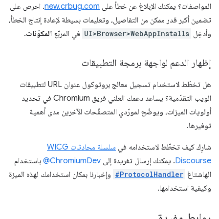
المواصفات؟ يمكنك الإبلاغ عن خطأ على
new.crbug.com
. احرص على
تضمين أكبر قدر ممكن من التفاصيل، وتعليمات بسيطة لإعادة إنتاج الخطأ،
وأدخِل
UI>Browser>WebAppInstalls
في المربّع
المكوّنات
.
إظهار الدعم لواجهة برمجة التطبيقات
هل تخطّط لاستخدام تسجيل معالج بروتوكول عنوان URL لتطبيقات
الويب التقدّمية؟ يساعد دعمك العلني فريق Chromium في تحديد
أولويات الميزات، ويوضّح لمورّدي المتصفّحات الآخرين مدى أهمية
توفيرها.
شارِك كيف تخطّط لاستخدامه في
سلسلة محادثات WICG
Discourse
. يمكنك إرسال تغريدة إلى
‎@ChromiumDev
باستخدام
الهاشتاغ
#ProtocolHandler
وإخبارنا بمكان استخدامك لهذه الميزة
وكيفية استخدامها.
روابط مفيدة