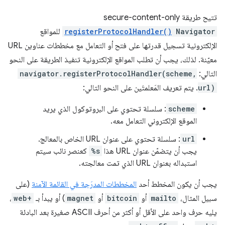
تتيح طريقة secure-content-only
Navigator
registerProtocolHandler()
للمواقع
الإلكترونية تسجيل قدرتها على فتح أو التعامل مع مخططات عناوين URL
معيّنة. لذلك، يجب أن تطلب المواقع الإلكترونية تنفيذ الطريقة على النحو
التالي:
navigator.registerProtocolHandler(scheme,
url)
. يتم تعريف المَعلمتَين على النحو التالي:
scheme
: سلسلة تحتوي على البروتوكول الذي يريد
الموقع الإلكتروني التعامل معه.
url
: سلسلة تحتوي على عنوان URL الخاص بالمعالج.
يجب أن يتضمّن عنوان URL هذا
%s
كعنصر نائب سيتم
استبداله بعنوان URL الذي تمت معالجته.
يجب أن يكون المخطط أحد
المخططات المدرَجة في القائمة الآمنة
(على
سبيل المثال،
mailto
أو
bitcoin
أو
magnet
) أو يبدأ بـ
web+
،
يليه حرف واحد على الأقل أو أكثر من أحرف ASCII صغيرة بعد البادئة