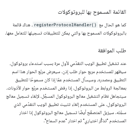
القائمة المسموح بها للبروتوكولات
كما هو الحال مع
registerProtocolHandler()
، هناك قائمة
بالبروتوكولات المسموح بها والتي يمكن للتطبيقات تسجيلها للتعامل معها.
طلب الموافقة
عند تشغيل تطبيق الويب التقدّمي لأول مرة بسبب استدعاء بروتوكول،
سيظهر للمستخدم مربع حوار طلب إذن. سيعرض مربّع الحوار هذا اسم
التطبيق ومصدره، وسيسأل المستخدم عمّا إذا كان مسموحًا للتطبيق
بمعالجة الروابط من البروتوكول. إذا رفض المستخدم مربّع حوار الأذونات،
سيتجاهل نظام التشغيل معالج البروتوكول المسجَّل. لإلغاء تسجيل معالج
البروتوكول، على المستخدم إلغاء تثبيت تطبيق الويب التقدّمي الذي
سجّله. سيزيل المتصفّح أيضًا تسجيل معالج البروتوكول إذا اختار
المستخدم "تذكُّر اختياري" ثم اختار "عدم السماح".