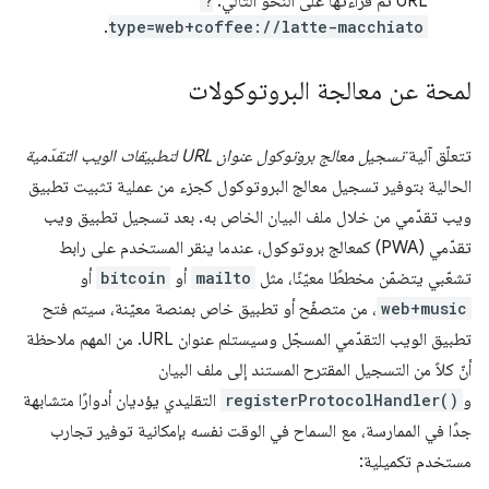
URL ثم قراءتها على النحو التالي:
?
.
type=web+coffee://latte-macchiato
لمحة عن معالجة البروتوكولات
تتعلّق آلية
تسجيل معالج بروتوكول عنوان URL لتطبيقات الويب التقدّمية
الحالية بتوفير تسجيل معالج البروتوكول كجزء من عملية تثبيت تطبيق
ويب تقدّمي من خلال ملف البيان الخاص به. بعد تسجيل تطبيق ويب
تقدّمي (PWA) كمعالج بروتوكول، عندما ينقر المستخدم على رابط
تشعّبي يتضمّن مخططًا معيّنًا، مثل
mailto
أو
bitcoin
أو
web+music
، من متصفّح أو تطبيق خاص بمنصة معيّنة، سيتم فتح
تطبيق الويب التقدّمي المسجّل وسيستلم عنوان URL. من المهم ملاحظة
أنّ كلاً من التسجيل المقترح المستند إلى ملف البيان
و
registerProtocolHandler()
التقليدي يؤديان أدوارًا متشابهة
جدًا في الممارسة، مع السماح في الوقت نفسه بإمكانية توفير تجارب
مستخدم تكميلية: