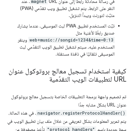
في رسالة محادثة رابطًا إلى عنوان URL
magnet
. عند
النقر على الرابط، يتم تشغيل تطبيق ويب تقدّمي (PWA)
مثبَّت لتورنت ويبدأ التنزيل.
ثبَّت المستخدم تطبيق PWA لبث الموسيقى. عندما يشارك
صديق رابطًا لأغنية مثل
web+music://songid=1234&time=0:13
وينقر
المستخدم عليه، سيتم تشغيل تطبيق الويب التقدّمي لبث
الموسيقى تلقائيًا في نافذة مستقلة.
كيفية استخدام تسجيل معالج بروتوكول عنوان
URL لتطبيقات الويب التقدّمية
تم تصميم واجهة برمجة التطبيقات الخاصة بتسجيل معالج بروتوكول
عنوان URL بشكل مشابه جدًا
navigator.registerProtocolHandler()
. في هذه الحالة،
يتم تمرير المعلومات بشكل تعريفي من خلال ملف بيان تطبيق الويب في
سمة جديدة باسم
"protocol_handlers"
تأخذ مصفوفة من