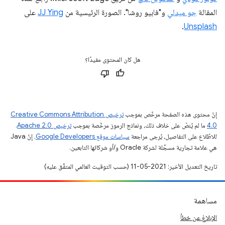
المقالة
جو ميدلي
و"فابيو روشا". الصورة الرئيسية من
JJ Ying
على
.
Unsplash
هل كان المحتوى مفيدًا؟
إنّ محتوى هذه الصفحة مرخّص بموجب
ترخيص Creative Commons Attribution
4.0‏
ما لم يُنصّ على خلاف ذلك، ونماذج الرموز مرخّصة بموجب
ترخيص Apache 2.0‏
.
للاطّلاع على التفاصيل، يُرجى مراجعة
سياسات موقع Google Developers‏
. إنّ Java
هي علامة تجارية مسجَّلة لشركة Oracle و/أو شركائها التابعين.
تاريخ التعديل الأخير: 2021-05-11 (حسب التوقيت العالمي المتفَّق عليه)
مساهمة
الإبلاغ عن خطأ