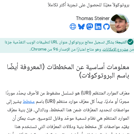
بروتوكولاً معيّنًا للحصول على تجربة أكثر تكاملاً
Thomas Steiner
النتيجة:
يشكّل تسجيل معالج بروتوكول عنوان URL لتطبيقات الويب التقدّمية جزءًا
من
مشروع الإمكانات
، وهو متاح اعتبارًا من الإصدار 96 من Chrome.
معلومات أساسية عن المخططات (المعروفة أيضًا
باسم البروتوكولات)
معرّف الموارد المنتظم
(URI) هو تسلسل مضغوط من الأحرف يحدّد موردًا
مجردًا أو ماديًا. يبدأ كل معرّف موارد منتظم (URI) باسم
مخطط
يشير إلى
مواصفات لتحديد المعرّفات ضمن هذا المخطط. وبالتالي، فإنّ بنية معرّف
الموارد المنتظم هي نظام تسمية موحّد وقابل للتوسيع، حيث يمكن أن
يقيّد مواصفات كل مخطط بنية ودلالات المعرّفات التي تستخدم هذا