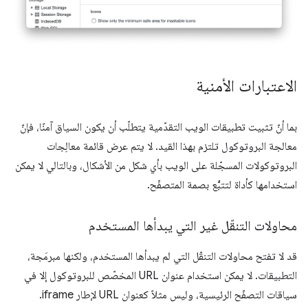
الاعتبارات الأمنية
بما أنّ تثبيت تطبيقات الويب التقدّمية يتطلّب أن يكون السياق آمنًا، فإنّ
معالجة البروتوكول تلتزم بهذا القيد. لا يتم عرض قائمة معالِجات
البروتوكولات المسجّلة على الويب بأي شكل من الأشكال، وبالتالي لا يمكن
استخدامها كأداة لتتبُّع بصمة المتصفّح.
محاولات التنقّل غير التي يبدأها المستخدم
قد لا تفتح محاولات التنقّل التي لم يبدأها المستخدم، ولكنها مبرمَجة،
التطبيقات. لا يمكن استخدام عنوان URL المخصّص للبروتوكول إلا في
سياقات التصفّح الرئيسية، وليس مثلاً كعنوان URL لإطار iframe.