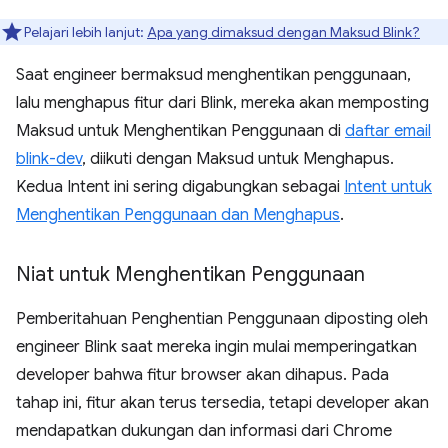
Pelajari lebih lanjut:
Apa yang dimaksud dengan Maksud Blink?
Saat engineer bermaksud menghentikan penggunaan,
lalu menghapus fitur dari Blink, mereka akan memposting
Maksud untuk Menghentikan Penggunaan di
daftar email
blink-dev
, diikuti dengan Maksud untuk Menghapus.
Kedua Intent ini sering digabungkan sebagai
Intent untuk
Menghentikan Penggunaan dan Menghapus
.
Niat untuk Menghentikan Penggunaan
Pemberitahuan Penghentian Penggunaan diposting oleh
engineer Blink saat mereka ingin mulai memperingatkan
developer bahwa fitur browser akan dihapus. Pada
tahap ini, fitur akan terus tersedia, tetapi developer akan
mendapatkan dukungan dan informasi dari Chrome