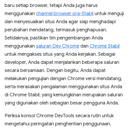
baru setiap browser, tetapi Anda juga harus
menggunakan
channel browser pra-Stabil
untuk menguji
dan menyesuaikan situs Anda agar siap menghadapi
perubahan mendatang, termasuk penghapusan.
Setidaknya, pastikan tim pengembangan Anda
menggunakan
saluran Dev Chrome
dan
Chrome Stabil
untuk mengakses situs yang Anda kerjakan. Sebagai
developer, Anda dapat menjalankan beberapa saluran
secara bersamaan. Dengan begitu, Anda dapat
melakukan pengujian dengan Chrome versi mendatang,
serta merasakan pengalaman menggunakan situs Anda
di Chrome Stabil, yang kemungkinan merupakan saluran
yang digunakan oleh sebagian besar pengguna Anda.
Periksa konsol Chrome DevTools secara rutin untuk
mengetahui peringatan penghentian penggunaan.