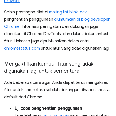
browser
.
Selain postingan Niat di
mailing list blink-dev
,
penghentian penggunaan
diumumkan di blog developer
Chrome
. Informasi peringatan dan dukungan juga
diberikan di Chrome DevTools, dan dalam dokumentasi
fitur. Linimasa juga dipublikasikan dalam entri
chromestatus.com
untuk fitur yang tidak digunakan lagi.
Mengaktifkan kembali fitur yang tidak
digunakan lagi untuk sementara
Ada beberapa cara agar Anda dapat terus mengakses
fitur untuk sementara setelah dukungan dihapus secara
default dari Chrome.
Uji coba penghentian penggunaan
Ini adalah jenis
uji coba origin
yang memungkinkan