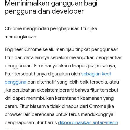
Meminimalkan gangguan bagi
pengguna dan developer
Chrome menghindari penghapusan fitur jika
memungkinkan.
Engineer Chrome selalu meninjau tingkat penggunaan
fitur dan data lainnya sebelum melanjutkan penghentian
penggunaan. Fitur hanya akan dihapus jika, misalnya,
fitur tersebut hanya digunakan oleh
sebagian kecil
pengguna
dan alternatif yang lebih baik tersedia, atau
jika perubahan ekosistem berarti bahwa fitur tersebut
kini dapat menimbulkan kerentanan keamanan yang
parah. Fitur biasanya tidak dihapus dari Chrome jika
browser lain berencana untuk terus mendukungnya:
penghapusan fitur harus
dikoordinasikan antar-mesin