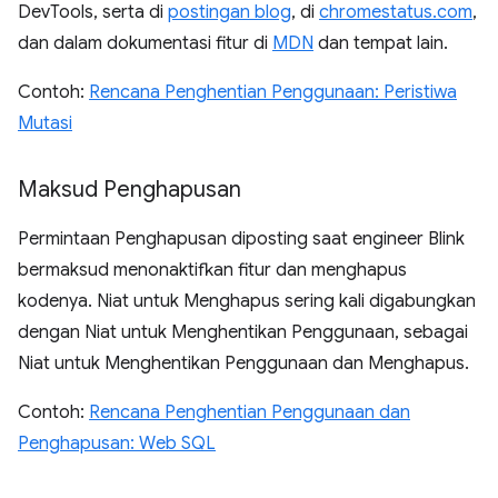
DevTools, serta di
postingan blog
, di
chromestatus.com
,
dan dalam dokumentasi fitur di
MDN
dan tempat lain.
Contoh:
Rencana Penghentian Penggunaan: Peristiwa
Mutasi
Maksud Penghapusan
Permintaan Penghapusan diposting saat engineer Blink
bermaksud menonaktifkan fitur dan menghapus
kodenya. Niat untuk Menghapus sering kali digabungkan
dengan Niat untuk Menghentikan Penggunaan, sebagai
Niat untuk Menghentikan Penggunaan dan Menghapus.
Contoh:
Rencana Penghentian Penggunaan dan
Penghapusan: Web SQL