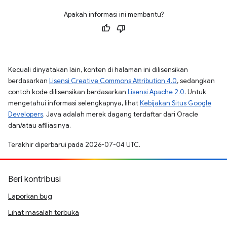
Apakah informasi ini membantu?
Kecuali dinyatakan lain, konten di halaman ini dilisensikan
berdasarkan
Lisensi Creative Commons Attribution 4.0
, sedangkan
contoh kode dilisensikan berdasarkan
Lisensi Apache 2.0
. Untuk
mengetahui informasi selengkapnya, lihat
Kebijakan Situs Google
Developers
. Java adalah merek dagang terdaftar dari Oracle
dan/atau afiliasinya.
Terakhir diperbarui pada 2026-07-04 UTC.
Beri kontribusi
Laporkan bug
Lihat masalah terbuka