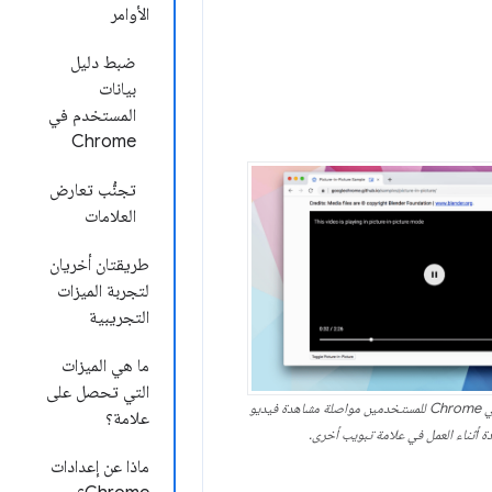
الأوامر
ضبط دليل
بيانات
المستخدم في
Chrome
تجنُّب تعارض
العلامات
طريقتان أخريان
لتجربة الميزات
التجريبية
ما هي الميزات
التي تحصل على
تتيح ميزة "نافذة ضمن النافذة" في Chrome للمستخدمين مواصلة مشاهدة فيديو
علامة؟
 أثناء العمل في علامة تبويب أخرى.
ماذا عن إعدادات