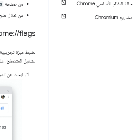
حالة النظام الأساسي Chrome
من صفحة
s
من خلال فتح Chrome من سطر الأوامر في نافذة inal
مشاريع Chromium
ome:
/
/
flags
لضبط ميزة تجريبي
تشغيل المتصفّح. على سبيل المثال،
ابحث عن الميز