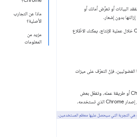
Chrome؟
ا، قد تفقد البيانات أو تعرِّض أمانك أو
ماذا عن التجارب
زالتها بدون إشعار.
الأصلية؟
إذا كنت مشرف تكنولوجيا المعلومات في مؤسسة، عليك ألّا تستخدم الميزات التجريبية في Chrome خلال عملية الإنتاج. يمكنك الاطّلاع
مزيد من
المعلومات
الفضوليين، فإنّ التعرّف على ميزات
هناك عدد كبير من العلامات لأنواع مختلفة من الميزات. تؤثر بعض العلامات في طريقة عرض Chrome أو طريقة عمله، وتفعّل بعض