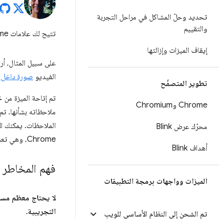
تحديد وحلّ المشاكل في مراحل التجربة
والتقييم
تتيح لك علامات Chrome تفعيل ميزات المتصفّح غير المتاحة تلقائيًا.
إيقاف الميزات وإزالتها
الفيديو
صورة داخل 
تطوير المتصفّح
تم إتاحة الميزة من 
Chrome وChromium
ملاحظاته بشأنها. تم 
الملاحظات. يمكنك الآ
محرّك عرض Blink
Chrome، وهي تعمل بشكل جيد جدًا.
أهداف Blink
فهم المخاطر
الميزات وواجهات برمجة التطبيقات
التجريبية
.
تم الشحن إلى النظام الأساسي للويب