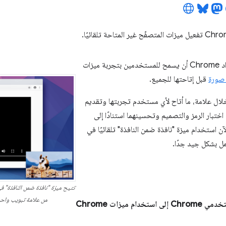
على سبيل المثال، أراد Chrome أن يسمح للمستخدمين بتجربة ميزات
صورة
قبل إتاحتها للجميع.
خلال علامة، ما أتاح لأي مستخدم تجربتها وتقديم
اختبار الرمز والتصميم وتحسينهما استنادًا إلى
ن استخدام ميزة "نافذة ضمن النافذة" تلقائيًا في
من علامة تبويب واحدة
لا يحتاج معظم مستخدمي Chrome إلى استخدام ميزات Chrome