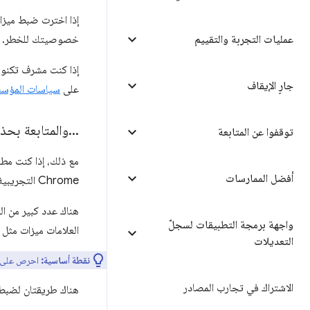
عمليات التجربة والتقييم
خصوصيتك للخطر. قد ت
جارٍ الإيقاف
على
سياسات المؤس
.
.
.
والمتابعة بحذ
توقفوا عن المتابعة
مع ذلك، إذا كنت مطو
أفضل الممارسات
Chrome التجريبية قد يكون مفيدًا جدًا.
واجهة برمجة التطبيقات لسجلّ
العلامات ميزات مثل واجهات برمجة تطبيقات JavaScript ا
التعديلات
نقطة أساسية:
احرص على اختبار موقعك الإلك
الاشتراك في تجارب المصادر
هناك طريقتان لضبط علام