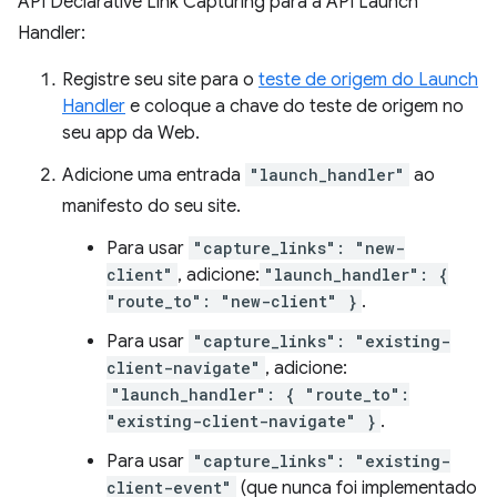
API Declarative Link Capturing para a API Launch
Handler:
Registre seu site para o
teste de origem do Launch
Handler
e coloque a chave do teste de origem no
seu app da Web.
Adicione uma entrada
"launch_handler"
ao
manifesto do seu site.
Para usar
"capture_links": "new-
client"
, adicione:
"launch_handler": {
"route_to": "new-client" }
.
Para usar
"capture_links": "existing-
client-navigate"
, adicione:
"launch_handler": { "route_to":
"existing-client-navigate" }
.
Para usar
"capture_links": "existing-
client-event"
(que nunca foi implementado