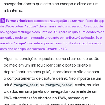
navegador aberta que esteja no escopo e clicar em um
link interno).
Termo principal
:o
escopo de navegação
de um manifesto de app
da Web é o item
de um manifesto processado. O escopo de
"scope"
navegação restringe o conjunto de URLs para os quais um contexto de
aplicativo pode ser navegado enquanto o manifesto é aplicado. Se o
membro
não estiver presente no manifesto, o padrão será o
"scope"
caminho principal do membro
.
"start_url"
Algumas condições especiais, como clicar com o botão
do meio em um link (ou clicar com o botão direito e
depois "abrir em nova guia"), normalmente não acionam
o comportamento de captura de link. Não importa se um
link é
target=_self
ou
target=_blank
. Assim, os links
clicados em uma janela do navegador (ou janela de um
PWA diferente) são abertos no PWA, mesmo que
normalmente causem uma navegação na mesma guia.