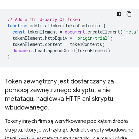
// Add a third-party OT token
function
addTrialToken
(
tokenContents
)
{
const
tokenElement
=
document
.
createElement
(
'meta'
tokenElement
.
httpEquiv
=
'origin-trial'
;
tokenElement
.
content
=
tokenContents
;
document
.
head
.
appendChild
(
tokenElement
);
}
Token zewnętrzny jest dostarczany za
pomocą zewnętrznego skryptu
,
a nie
metatagu
,
nagłówka HTTP ani skryptu
wbudowanego
.
Tokeny innych firm są weryfikowane pod kątem źródła
skryptu, który je wstrzyknął. Jednak skrypty wbudowane
i tagi
<meta>
w statycznym znaczniku nie mają źródła.