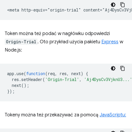
Token można też podać w nagłówku odpowiedzi
Origin-Trial
. Oto przykład użycia pakietu
Express
w
Node.js:
app
.
use
(
function
(
req
,
res
,
next
)
{
res
.
setHeader
(
'Origin-Trial'
,
'Aj4DysCv3VjknU3...
next
();
});
Tokeny można też przekazywać za pomocą
JavaScriptu: