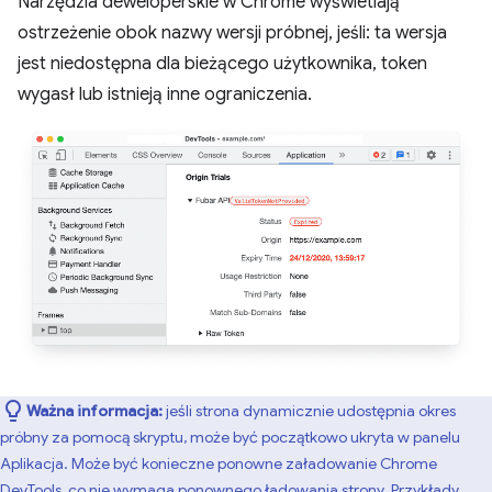
Narzędzia deweloperskie w Chrome wyświetlają
ostrzeżenie obok nazwy wersji próbnej, jeśli: ta wersja
jest niedostępna dla bieżącego użytkownika, token
wygasł lub istnieją inne ograniczenia.
Ważna informacja:
jeśli strona dynamicznie udostępnia okres
próbny za pomocą skryptu, może być początkowo ukryta w panelu
Aplikacja. Może być konieczne ponowne załadowanie Chrome
DevTools, co nie wymaga ponownego ładowania strony. Przykłady