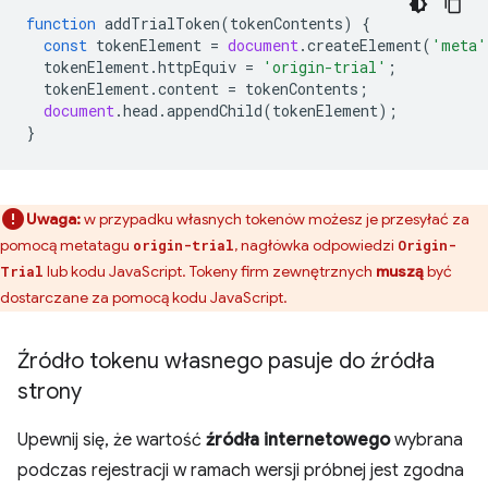
function
addTrialToken
(
tokenContents
)
{
const
tokenElement
=
document
.
createElement
(
'meta'
tokenElement
.
httpEquiv
=
'origin-trial'
;
tokenElement
.
content
=
tokenContents
;
document
.
head
.
appendChild
(
tokenElement
);
}
Uwaga:
w przypadku własnych tokenów możesz je przesyłać za
pomocą metatagu
, nagłówka odpowiedzi
origin-trial
Origin-
lub kodu JavaScript. Tokeny firm zewnętrznych
muszą
być
Trial
dostarczane za pomocą kodu JavaScript.
Źródło tokenu własnego pasuje do źródła
strony
Upewnij się, że wartość
źródła internetowego
wybrana
podczas rejestracji w ramach wersji próbnej jest zgodna