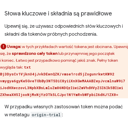
Słowa kluczowe i składnia są prawidłowe
Upewnij się, że używasz odpowiednich słów kluczowych i
składni dla tokenów próbnych pochodzenia.
Uwaga:
w tych przykładach wartość tokena jest obcinana. Upewnij
się, że
sprawdzono cały token
lub przynajmniej jego początek
i koniec. Łatwo jest przypadkowo pominąć jakiś znak. Pełny token
wygląda tak:
txt
Bj3DysCv1VjknU4jJvkDEwnQZK/vmse1rcd5jZogunrkwtKW92
vmygya6gyKe5GveTObBy3NT5DiC8yiiXnXGwMAAABZeyJvcmlnaW9i7
iJodHXwczovL3NpbXBsLmluZm86NDQzIiwiZmVhdHVyZSI6Ik5BIiwi
ZXhwaXH5IjoxNjMxNjYzOTk5LCJpc1N1YmRvbWFpbiI6dHJ1ZX0=
W przypadku własnych zastosowań token można podać
w metatagu
origin-trial
: