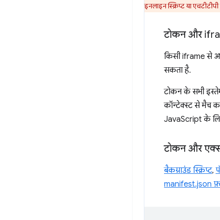
इनलाइन स्क्रिप्ट या एचटीटीपी ह
टोकन और ifr
किसी iframe से आज
सकता है.
टोकन के सभी इस्ते
कॉन्टेक्स्ट से मै
JavaScript के ल
टोकन और एक्स
बैकग्राउंड स्क्रिप्ट
,
प
manifest.json फ