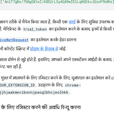
[
"AnlT7gRo/750gGKtoI/A3D2rL5yAQA9wISlLqHGE6vJQinPfk0Hi
लग तरीके से मैनेज किया जाता है. किसी एक
वर्ल्ड
के लिए सुविधा उपलब्ध कर
. मेनिफ़ेस्ट के
trial_token
का इस्तेमाल करने के बजाय, इनमें से किसी एक
iveNetRequest
का इस्तेमाल करके हेडर डालना
 कॉन्टेंट स्क्रिप्ट में
प्रोग्राम के हिसाब से
जोड़ें.
खास डोमेन से जुड़े होते हैं. इसलिए, आपको अपने एक्सटेंशन आईडी के बजाय,
रिप्ट चल रही है.
मुफ़्त में आज़माने के लिए रजिस्टर करने के लिए, यूआरएल का इस्तेमाल करें
c
OUR_EXTENSION_ID
. उदाहरण के लिए,
chrome-
jjhjaakmncibonnjpaoglbhcjeolhkk
.
के लिए रजिस्टर करने की अवधि रिन्यू करना