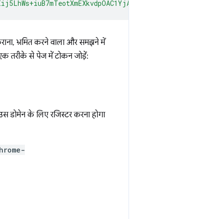
Iij5LhWs+iuB7mTeotXmEXkvdpOAC1YjAgAAAG97Im9yaWdpbiI6ImN
ाना, भ्रमित करने वाला और समझने में
 तरीके से पेज में टोकन जोड़ें:
 उस डोमेन के लिए रजिस्टर करना होगा
hrome-