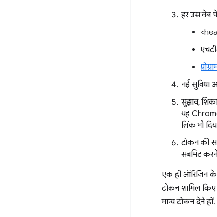
हर उस वेब प
<head
एचटीट
प्रोग
नई सुविधा आ
सुझाव, शिका
यह Chrome ट
लिंक भी दिय
टोकन की सम
सबमिट करने
एक ही ऑरिजिन के 
टोकन शामिल किए ज
मान्य टोकन देने ह