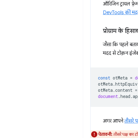
ऑरिजिन ट्रायल फ़्र
DevTools की मदद
प्रोग्राम के हिस
जैसा कि पहले बताय
मदद से टोक़न इंजे
const
otMeta
=
d
otMeta
.
httpEquiv
otMeta
.
content
=
document
.
head
.
ap
अगर आपने
तीसरे प
चेतावनी:
तीसरे पक्ष का 