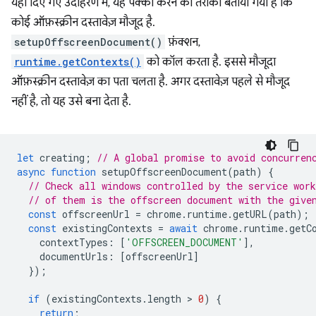
यहां दिए गए उदाहरण में, यह पक्का करने का तरीका बताया गया है कि
कोई ऑफ़स्क्रीन दस्तावेज़ मौजूद है.
setupOffscreenDocument()
फ़ंक्शन,
runtime.getContexts()
को कॉल करता है. इससे मौजूदा
ऑफ़स्क्रीन दस्तावेज़ का पता चलता है. अगर दस्तावेज़ पहले से मौजूद
नहीं है, तो यह उसे बना देता है.
let
creating
;
// A global promise to avoid concurren
async
function
setupOffscreenDocument
(
path
)
{
// Check all windows controlled by the service work
// of them is the offscreen document with the give
const
offscreenUrl
=
chrome
.
runtime
.
getURL
(
path
);
const
existingContexts
=
await
chrome
.
runtime
.
getC
contextTypes
:
[
'OFFSCREEN_DOCUMENT'
],
documentUrls
:
[
offscreenUrl
]
});
if
(
existingContexts
.
length
 > 
0
)
{
return
;