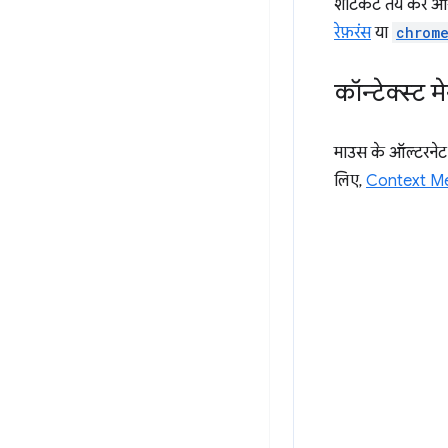
शॉर्टकट तय करें 
रेफ़रंस
या
chrom
कॉन्टेक्स्ट मेन
माउस के ऑल्टरनेट क
लिए,
Context M