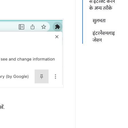
से इंटरैक्ट करने
के अन्य तरीके
सुलभता
इंटरनैशनलाइ
जेशन
खें.