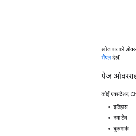
खोज बार को ओवरराइ
सैंपल
देखें.
पेज ओवररा
कोई एक्सटेंशन, C
इतिहास
नया टैब
बुकमार्क