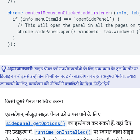
}
);
chrome
.
contextMenus
.
onClicked
.
addListener
((
info
,
tab
if
(info.menuItemId
===
'openSidePanel')
{
//
This
will
open
the
panel
in
all
the
pages
on
chrome.sidePanel.open({
windowId
:
tab
.
windowId
}
}
}
);
अहम जानकारी:
साइड पैनल को उपयोगकर्ताओं के लिए एक काम के टूल के तौर पर
डिज़ाइन करें. इससे उन्हें बिना किसी रुकावट के ब्राउज़िंग का बेहतर अनुभव मिलेगा. ज़्यादा
जानकारी के लिए, कार्यक्रम की नीतियों में
क्वालिटी के दिशा-निर्देश
देखें.
किसी दूसरे पैनल पर स्विच करना
एक्सटेंशन, मौजूदा साइड पैनल को वापस पाने के लिए
sidepanel.getOptions()
का इस्तेमाल कर सकते हैं. यहां दिए
गए उदाहरण में,
runtime.onInstalled()
पर स्वागत वाला साइड