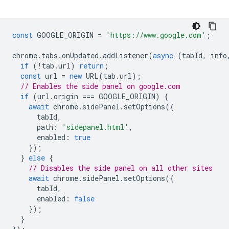
const
GOOGLE_ORIGIN
=
'https://www.google.com'
;
chrome
.
tabs
.
onUpdated
.
addListener
(
async
(
tabId
,
info
if
(
!
tab
.
url
)
return
;
const
url
=
new
URL
(
tab
.
url
);
// Enables the side panel on google.com
if
(
url
.
origin
===
GOOGLE_ORIGIN
)
{
await
chrome
.
sidePanel
.
setOptions
({
tabId
,
path
:
'sidepanel.html'
,
enabled
:
true
});
}
else
{
// Disables the side panel on all other sites
await
chrome
.
sidePanel
.
setOptions
({
tabId
,
enabled
:
false
});
}