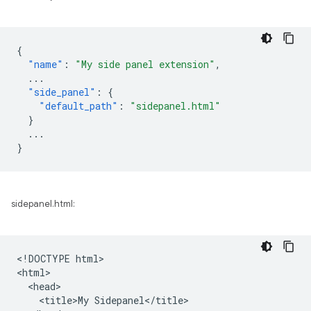
{
"name"
:
"My side panel extension"
,
...
"side_panel"
:
{
"default_path"
:
"sidepanel.html"
}
...
}
sidepanel.html:
<!DOCTYPE html>

<html>

  <head>

    <title>My Sidepanel</title>
