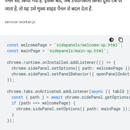
पैनल सेट किया गया है. इसके बाद, जब उपयोगकर्ता किसी दूसरे टैब पर
जाता है, तो यह उसे मुख्य साइड पैनल से बदल देता है.
service-worker.js:
const
welcomePage
=
'sidepanels/welcome-sp.html'
;
const
mainPage
=
'sidepanels/main-sp.html'
;
chrome
.
runtime
.
onInstalled
.
addListener
(()
=
>
{
chrome
.
sidePanel
.
setOptions
({
path
:
welcomePage
}
chrome
.
sidePanel
.
setPanelBehavior
({
openPanelOnAct
});
chrome
.
tabs
.
onActivated
.
addListener
(
async
({
tabId
}
const
{
path
}
=
await
chrome
.
sidePanel
.
getOptions
if
(
path
===
welcomePage
)
{
chrome
.
sidePanel
.
setOptions
({
path
:
mainPage
})
}
});