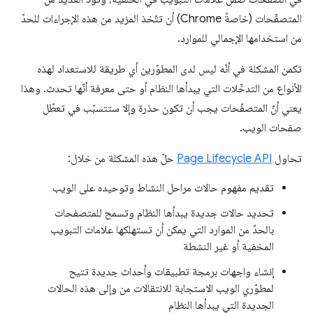
المتصفّحات (خاصةً Chrome) أن تتّخذ المزيد من هذه الإجراءات للحدّ
من استخدامها الإجمالي للموارد.
تكمن المشكلة في أنّه ليس لدى المطوّرين أي طريقة للاستعداد لهذه
الأنواع من التدخّلات التي يبدأها النظام أو حتى معرفة أنّها تحدث. وهذا
يعني أنّ المتصفّحات يجب أن تكون حذرة وإلا ستتسبّب في تعطّل
صفحات الويب.
تحاول
Page Lifecycle API
حلّ هذه المشكلة من خلال:
تقديم مفهوم حالات مراحل النشاط وتوحيده على الويب
تحديد حالات جديدة يبدأها النظام وتسمح للمتصفحات
بالحدّ من الموارد التي يمكن أن تستهلكها علامات التبويب
المخفية أو غير النشطة
إنشاء واجهات برمجة تطبيقات وأحداث جديدة تتيح
لمطوّري الويب الاستجابة للانتقالات من وإلى هذه الحالات
الجديدة التي يبدأها النظام