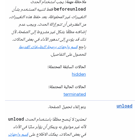
ملاحظة مهمة:
يجب استخدام الحدث
beforeunload
فقط لتنبيه المستخدم بشأن
التغييرات غير المحفوظة. بعد حفظ هذه التغييرات،
من المفترض أن تتم إزالة الحدث. ويجب عدم
إضافته مطلقًا بشكل غير مشروط إلى الصفحة، لأنّ
ذلك قد يؤدي إلى تدهور الأداء في بعض الحالات.
راجِع
قسم واجهات برمجة التطبيقات القديمة
للحصول على التفاصيل.
الحالات السابقة المحتملة:
hidden
الحالات الحالية المحتملة:
terminated
unload
يتم إلغاء تحميل الصفحة.
unload
تحذير:
لا يُنصح مطلقًا باستخدام الحدث
لأنّه غير موثوق به ويمكن أن يؤثّر سلبًا في الأداء
في بعض الحالات. يمكنك الاطّلاع على
قسم واجهات