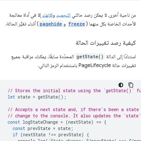
من ناحية أخرى، لا يمكن رصد حالتَي
التجميد
و
الإنهاء
إلا في أداة معالجة
الأحداث الخاصة بكل منهما (
freeze
و
pagehide
) أثناء تغيُّر الحالة.
كيفية رصد تغييرات الحالة
استنادًا إلى الدالة
getState()
المحدّدة سابقًا، يمكنك مراقبة جميع
تغييرات حالة PageLifecycle باستخدام الرمز التالي.
// Stores the initial state using the `getState()` f
let
state
=
getState
();
// Accepts a next state and, if there's been a state
// change to the console. It also updates the `state`
const
logStateChange
=
(
nextState
)
=
>
{
const
prevState
=
state
;
if
(
nextState
!==
prevState
)
{
console
.
log
(
`State change: 
${
prevState
}
 >>> 
${
ne