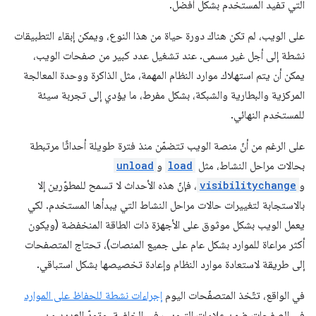
التي تفيد المستخدم بشكل أفضل.
على الويب، لم تكن هناك دورة حياة من هذا النوع، ويمكن إبقاء التطبيقات
نشطة إلى أجل غير مسمى. عند تشغيل عدد كبير من صفحات الويب،
يمكن أن يتم استهلاك موارد النظام المهمة، مثل الذاكرة ووحدة المعالجة
المركزية والبطارية والشبكة، بشكل مفرط، ما يؤدي إلى تجربة سيئة
للمستخدم النهائي.
على الرغم من أنّ منصة الويب تتضمّن منذ فترة طويلة أحداثًا مرتبطة
بحالات مراحل النشاط، مثل
load
و
unload
و
visibilitychange
، فإنّ هذه الأحداث لا تسمح للمطوّرين إلا
بالاستجابة لتغييرات حالات مراحل النشاط التي يبدأها المستخدم. لكي
يعمل الويب بشكل موثوق على الأجهزة ذات الطاقة المنخفضة (ويكون
أكثر مراعاة للموارد بشكل عام على جميع المنصات)، تحتاج المتصفحات
إلى طريقة لاستعادة موارد النظام وإعادة تخصيصها بشكل استباقي.
في الواقع، تتّخذ المتصفّحات اليوم
إجراءات نشطة للحفاظ على الموارد
في الصفحات ضمن علامات التبويب في الخلفية، وتودّ العديد من