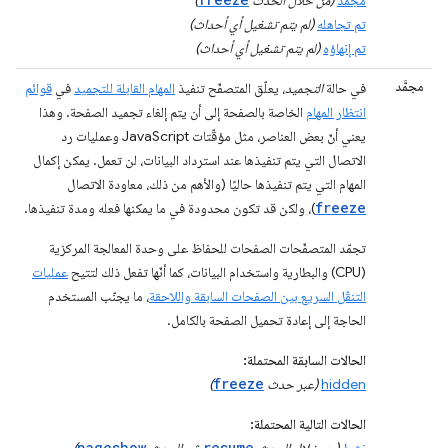
تم تجاهله
(لم يتم تشغيل أي أحداث)
تم إنهاؤه
(لم يتم تشغيل أي أحداث)
مجمَّد
في حالة
التجميد
، يعلّق المتصفّح تنفيذ
المهام القابلة للتجميد
في
قوائم
انتظار المهام
الخاصة بالصفحة إلى أن يتم إلغاء تجميد الصفحة. وهذا
يعني أنّ بعض العناصر، مثل مؤقّتات JavaScript وعمليات رد
الاتصال التي يتم تنفيذها عند استرداد البيانات، لن تعمل. يمكن إكمال
المهام التي يتم تنفيذها حاليًا (والأهم من ذلك، معاودة الاتصال
freeze
)، ولكن قد تكون محدودة في ما يمكنها فعله ومدة تنفيذها.
تجمّد المتصفّحات الصفحات للحفاظ على وحدة المعالجة المركزية
(CPU) والبطارية واستخدام البيانات، كما أنّها تفعل ذلك لتتيح
عمليات
التنقّل السريع بين الصفحات السابقة واللاحقة
، ما يجنّب المستخدم
الحاجة إلى إعادة تحميل الصفحة بالكامل.
الحالات السابقة المحتملة:
freeze
hidden
(عبر حدث
)
الحالات التالية المحتملة:
pageshow
resume
نشط
(من خلال الحدث
، ثم الحدث
)