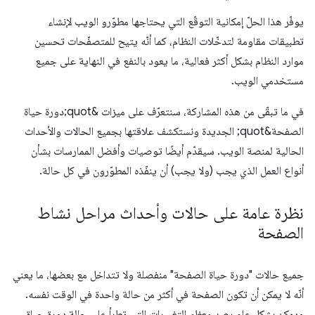
يوفّر هذا الحلّ إمكانية التوقّع التي يحتاجها مطوّرو الويب لإنشاء
تطبيقات مقاومة لتدخّلات النظام، كما أنّه يتيح للمتصفّحات تحسين
موارد النظام بشكل أكثر فعالية، ما يعود بالنفع في النهاية على جميع
مستخدمي الويب.
في ما تبقّى من هذه المشاركة، سنتعرّف على ميزات &quot;دورة حياة
الصفحة&quot; الجديدة ونستكشف علاقتها بجميع الحالات والأحداث
الحالية لمنصة الويب. سيقدّم أيضًا توصيات وأفضل الممارسات بشأن
أنواع العمل الذي يجب (ولا يجب) أن ينفّذه المطوّرون في كل حالة.
نظرة عامة على حالات وأحداث مراحل نشاط
الصفحة
جميع حالات "دورة حياة الصفحة" منفصلة ولا تتداخل مع بعضها، ما يعني
أنّه لا يمكن أن تكون الصفحة في أكثر من حالة واحدة في الوقت نفسه.
ويمكن بشكل عام رصد معظم التغييرات التي تطرأ على حالة دورة حياة