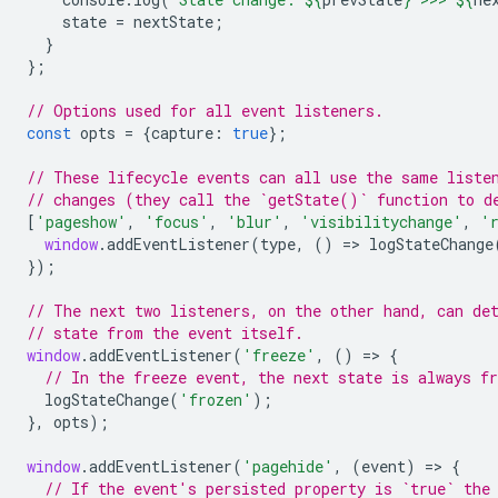
state
=
nextState
;
}
};
// Options used for all event listeners.
const
opts
=
{
capture
:
true
};
// These lifecycle events can all use the same liste
// changes (they call the `getState()` function to d
[
'pageshow'
,
'focus'
,
'blur'
,
'visibilitychange'
,
'
window
.
addEventListener
(
type
,
()
=
>
logStateChange
});
// The next two listeners, on the other hand, can de
// state from the event itself.
window
.
addEventListener
(
'freeze'
,
()
=
>
{
// In the freeze event, the next state is always fr
logStateChange
(
'frozen'
);
},
opts
);
window
.
addEventListener
(
'pagehide'
,
(
event
)
=
>
{
// If the event's persisted property is `true` the