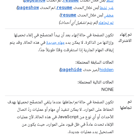
pageshow
resume
غير نشط
(من خلال الحدث
، ثم الحدث
)
resume
مخفي
(من خلال الحدث
)
تم تجاهله
(لم يتم تشغيل أي أحداث)
تم إنهاء
تكون الصفحة في حالة
إنهاء
بعد أن يبدأ المتصفّح في إلغاء تحميلها
الاشتراك
وإزالتها من الذاكرة. لا يمكن بدء
مهام جديدة
في هذه الحالة، وقد يتم
إيقاف المهام الجارية إذا استغرقت وقتًا طويلاً جدًا.
الحالات السابقة المحتملة:
pagehide
hidden
(عبر حدث
)
الحالات التالية المحتملة:
NONE
تم
تكون الصفحة في حالة
تم تجاهلها
عندما يلغي المتصفّح تحميلها بهدف
تجاهلها
الحفاظ على الموارد. لا يمكن تنفيذ أي مهام أو عمليات ردّ اتصال
للأحداث أو أي نوع من JavaScript في هذه الحالة، لأنّ عمليات
الإلغاء تحدث عادةً في ظل قيود على الموارد، حيث يكون من
المستحيل بدء عمليات جديدة.