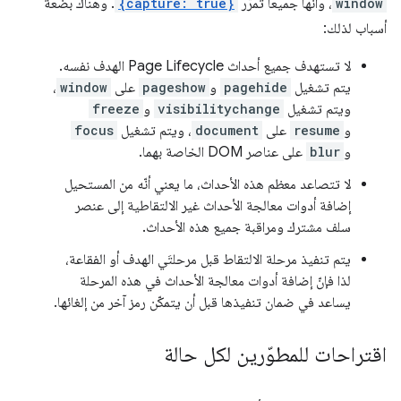
window
، وأنّها جميعًا تمرّر
{capture: true}
. وهناك بضعة
أسباب لذلك:
لا تستهدف جميع أحداث Page Lifecycle الهدف نفسه.
يتم تشغيل
pagehide
و
pageshow
على
window
،
ويتم تشغيل
visibilitychange
و
freeze
و
resume
على
document
، ويتم تشغيل
focus
و
blur
على عناصر DOM الخاصة بهما.
لا تتصاعد معظم هذه الأحداث، ما يعني أنّه من المستحيل
إضافة أدوات معالجة الأحداث غير الالتقاطية إلى عنصر
سلف مشترك ومراقبة جميع هذه الأحداث.
يتم تنفيذ مرحلة الالتقاط قبل مرحلتَي الهدف أو الفقاعة،
لذا فإنّ إضافة أدوات معالجة الأحداث في هذه المرحلة
يساعد في ضمان تنفيذها قبل أن يتمكّن رمز آخر من إلغائها.
اقتراحات للمطوّرين لكل حالة