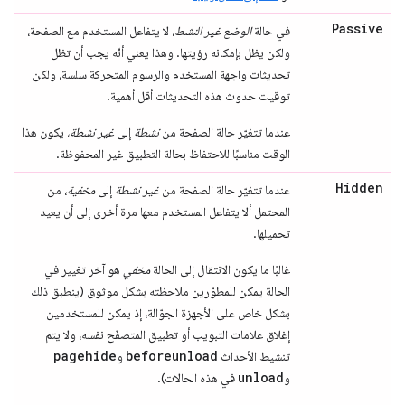
Passive
في حالة
الوضع غير النشط
، لا يتفاعل المستخدم مع الصفحة،
ولكن يظل بإمكانه رؤيتها. وهذا يعني أنّه يجب أن تظل
تحديثات واجهة المستخدم والرسوم المتحركة سلسة، ولكن
توقيت حدوث هذه التحديثات أقل أهمية.
عندما تتغيّر حالة الصفحة من
نشطة
إلى
غير نشطة
، يكون هذا
الوقت مناسبًا للاحتفاظ بحالة التطبيق غير المحفوظة.
Hidden
عندما تتغيّر حالة الصفحة من
غير نشطة
إلى
مخفية
، من
المحتمل ألا يتفاعل المستخدم معها مرة أخرى إلى أن يعيد
تحميلها.
غالبًا ما يكون الانتقال إلى الحالة
مخفي
هو آخر تغيير في
الحالة يمكن للمطوّرين ملاحظته بشكل موثوق (ينطبق ذلك
بشكل خاص على الأجهزة الجوّالة، إذ يمكن للمستخدمين
إغلاق علامات التبويب أو تطبيق المتصفّح نفسه، ولا يتم
pagehide
beforeunload
تنشيط الأحداث
و
unload
و
في هذه الحالات).