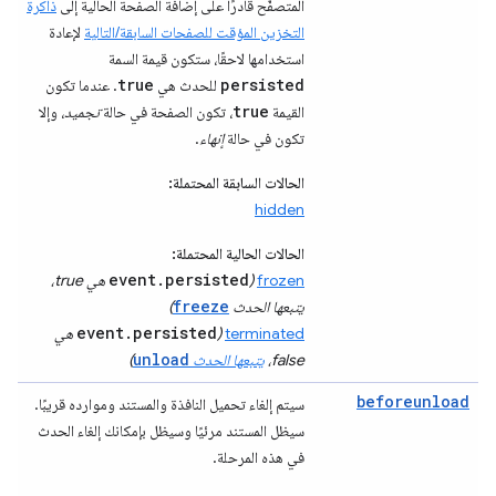
المتصفّح قادرًا على إضافة الصفحة الحالية إلى
ذاكرة
التخزين المؤقت للصفحات السابقة/التالية
لإعادة
استخدامها لاحقًا، ستكون قيمة السمة
true
persisted
للحدث هي
. عندما تكون
true
القيمة
، تكون الصفحة في حالة
تجميد
، وإلا
تكون في حالة
إنهاء
.
الحالات السابقة المحتملة:
hidden
الحالات الحالية المحتملة:
event.persisted
frozen
(
هي true،
freeze
يتبعها الحدث
)
event.persisted
terminated
(
هي
unload
false،
يتبعها الحدث
)
beforeunload
سيتم إلغاء تحميل النافذة والمستند وموارده قريبًا.
سيظل المستند مرئيًا وسيظل بإمكانك إلغاء الحدث
في هذه المرحلة.