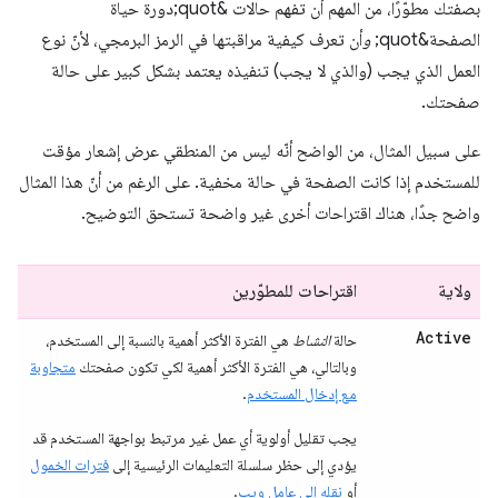
بصفتك مطوّرًا، من المهم أن تفهم حالات &quot;دورة حياة
الصفحة&quot;
و
أن تعرف كيفية مراقبتها في الرمز البرمجي، لأنّ نوع
العمل الذي يجب (والذي لا يجب) تنفيذه يعتمد بشكل كبير على حالة
صفحتك.
على سبيل المثال، من الواضح أنّه ليس من المنطقي عرض إشعار مؤقت
للمستخدم إذا كانت الصفحة في حالة مخفية. على الرغم من أنّ هذا المثال
واضح جدًا، هناك اقتراحات أخرى غير واضحة تستحق التوضيح.
ولاية
اقتراحات للمطوّرين
Active
حالة
النشاط
هي الفترة الأكثر أهمية بالنسبة إلى المستخدم،
وبالتالي، هي الفترة الأكثر أهمية لكي تكون صفحتك
متجاوبة
مع إدخال المستخدم
.
يجب تقليل أولوية أي عمل غير مرتبط بواجهة المستخدم قد
يؤدي إلى حظر سلسلة التعليمات الرئيسية إلى
فترات الخمول
أو
نقله إلى عامل ويب
.