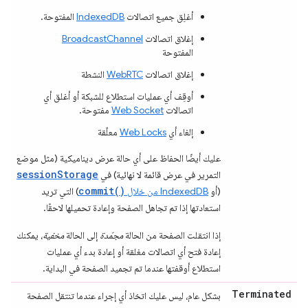
أغلِق جميع اتصالات
IndexedDB
المفتوحة.
إغلاق اتصالات
BroadcastChannel
المفتوحة
إغلاق اتصالات
WebRTC
النشطة
أوقِف أي عمليات استطلاع للشبكة أو أغلق أي
اتصالات
Web Socket
مفتوحة.
إلغاء أي
Web Locks
معلّقة
عليك أيضًا الحفاظ على أي حالة عرض ديناميكية (مثل موضع
sessionStorage
التمرير في عرض قائمة لا نهائية) في
commit()
(أو
IndexedDB من خلال
) التي تريد
استعادتها إذا تم تجاهل الصفحة وإعادة تحميلها لاحقًا.
إذا انتقلت الصفحة من الحالة
مجمّدة
إلى الحالة
مخفية
، يمكنك
إعادة فتح أي اتصالات مغلقة أو إعادة بدء أي عمليات
استطلاع أوقفتها عندما تم تجميد الصفحة في البداية.
Terminated
بشكل عام، ليس عليك اتخاذ أي إجراء عندما تنتقل الصفحة