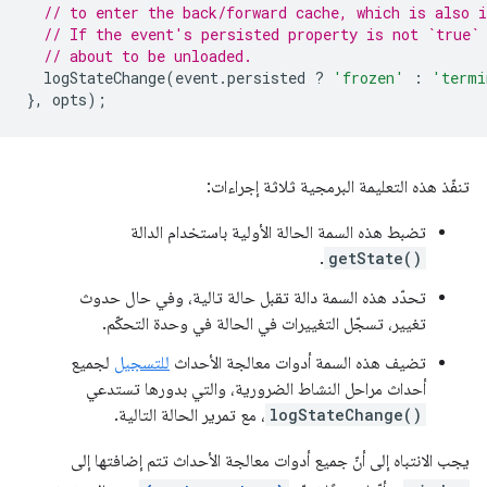
// to enter the back/forward cache, which is also i
// If the event's persisted property is not `true`
// about to be unloaded.
logStateChange
(
event
.
persisted
?
'frozen'
:
'termi
},
opts
);
تنفّذ هذه التعليمة البرمجية ثلاثة إجراءات:
تضبط هذه السمة الحالة الأولية باستخدام الدالة
.
getState()
تحدّد هذه السمة دالة تقبل حالة تالية، وفي حال حدوث
تغيير، تسجّل التغييرات في الحالة في وحدة التحكّم.
تضيف هذه السمة أدوات معالجة الأحداث
للتسجيل
لجميع
أحداث مراحل النشاط الضرورية، والتي بدورها تستدعي
logStateChange()
، مع تمرير الحالة التالية.
يجب الانتباه إلى أنّ جميع أدوات معالجة الأحداث تتم إضافتها إلى