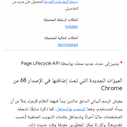
برمجة التطبيقات القديمة
للحصول على مزيد من
التفاصيل.
الحالات السابقة المحتملة:
hidden
الحالات الحالية المحتملة:
terminated
*
يشير إلى حدث جديد محدّد بواسطة Page Lifecycle API
الميزات الجديدة التي تمت إضافتها في الإصدار 68 من
Chrome
يعرض الرسم البياني السابق حالتين يبدأ فيهما النظام الإجراء بدلاً من أن
يبدأه المستخدم، وهما
التجميد
و
التجاهل
. كما ذكرنا سابقًا، تتجمّد
المتصفحات حاليًا أحيانًا وتتجاهل علامات التبويب المخفية (حسب
تقديرها)، ولكن لا يمكن للمطوّرين معرفة وقت حدوث ذلك.