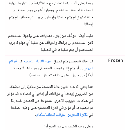
وهذا يعني أنّه عليك التعامل مع حالة
الإخفاء
باعتبارها النهاية
المحتملة لجلسة المستخدم. وبعبارة أخرى، يجب حفظ أي
حالة تطبيق لم يتم حفظها وإرسال أي بيانات إحصائية لم يتم
إرسالها.
عليك أيضًا التوقّف عن إجراء تعديلات على واجهة المستخدم
(لأنّ المستخدم لن يراها)، والتوقّف عن تنفيذ أي مهام لا يريد
المستخدم أن يتم تنفيذها في الخلفية.
Frozen
في حالة
التجميد
، يتم تعليق
المهام القابلة للتجميد
في
قوائم
المهام
إلى أن يتم إلغاء تجميد الصفحة، وهو ما قد لا يحدث
أبدًا (على سبيل المثال، إذا تم تجاهل الصفحة).
هذا يعني أنّه عند تغيير حالة الصفحة من
مخفية
إلى
مجمّدة
،
من الضروري إيقاف أي مؤقتات أو إغلاق أي اتصالات قد تؤثر
في علامات التبويب الأخرى المفتوحة من المصدر نفسه إذا
تم تجميدها، أو تؤثر في قدرة المتصفح على وضع الصفحة
في
ذاكرة التخزين المؤقت للخلف/للأمام
.
وعلى وجه الخصوص، من المهم أن: