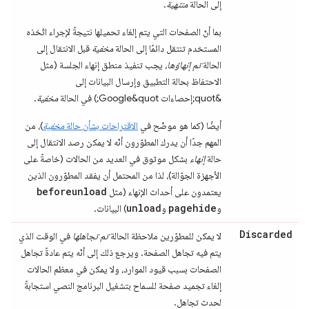
إلى الحالة
منتهية
.
بما أنّ الصفحات التي يتم إلغاء تحميلها نتيجةً لإجراء اتّخذه
المستخدم تنتقل دائمًا إلى الحالة
مخفية
قبل الانتقال إلى
الحالة
تم إنهاؤها
، يجب تنفيذ منطق إنهاء الجلسة (مثل
الاحتفاظ بحالة التطبيق وإرسال البيانات إلى
&quot;إحصاءات Google&quot;) في الحالة
مخفية
.
أيضًا (كما هو موضّح في
الاقتراحات بشأن حالة
مخفية
)، من
المهم جدًا أن يدرك المطوّرون أنّه لا يمكن رصد الانتقال إلى
حالة
إنهاء
بشكل موثوق في العديد من الحالات (خاصةً على
الأجهزة الجوّالة)، لذا من المحتمل أن يفقد المطوّرون الذين
beforeunload
يعتمدون على أحداث الإنهاء (مثل
unload
pagehide
و
و
) البيانات.
Discarded
لا يمكن للمطوّرين ملاحظة الحالة
تم تجاهلها
في الوقت الذي
يتم فيه تجاهل الصفحة. ويرجع ذلك إلى أنّه يتم عادةً تجاهل
الصفحات بسبب قيود الموارد، ولا يمكن في معظم الحالات
إلغاء تجميد صفحة للسماح بتشغيل البرنامج النصي استجابةً
لحدث تجاهل.