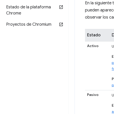
En la siguiente
Estado de la plataforma
pueden aparece
Chrome
observar los c
Proyectos de Chromium
Estado
D
Activo
U
E
p
f
P
p
Pasivo
U
E
a