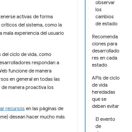
observar
los
ntenerse activas de forma
cambios
de estado
críticos del sistema, como la
a mala experiencia del usuario
Recomenda
ciones para
desarrollado
 del ciclo de vida, como
res en cada
desarrolladores respondan a
estado
a Web funcione de manera
APIs de ciclo
rsos en general en todas las
de vida
 de manera proactiva los
heredadas
que se
deben evitar
ar recursos
en las páginas de
rome) desean hacer mucho más
El evento
de