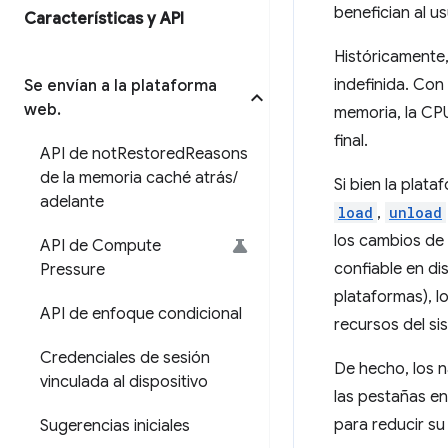
benefician al us
Características y API
Históricamente,
indefinida. Con
Se envían a la plataforma
web
.
memoria, la CPU
final.
API de not
Restored
Reasons
de la memoria caché atrás
/
Si bien la plat
adelante
load
,
unload
los cambios de 
API de Compute
confiable en di
Pressure
plataformas), l
API de enfoque condicional
recursos del si
Credenciales de sesión
De hecho, los 
vinculada al dispositivo
las pestañas e
para reducir su
Sugerencias iniciales