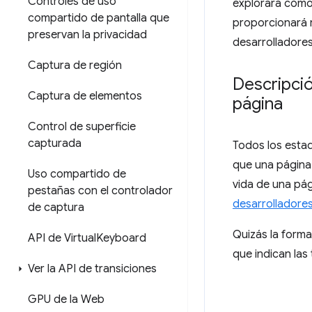
Controles de uso
explorará cómo
compartido de pantalla que
proporcionará 
preservan la privacidad
desarrolladores
Captura de región
Descripció
Captura de elementos
página
Control de superficie
capturada
Todos los estad
que una página 
Uso compartido de
vida de una pá
pestañas con el controlador
desarrolladore
de captura
Quizás la forma
API de Virtual
Keyboard
que indican las
Ver la API de transiciones
GPU de la Web