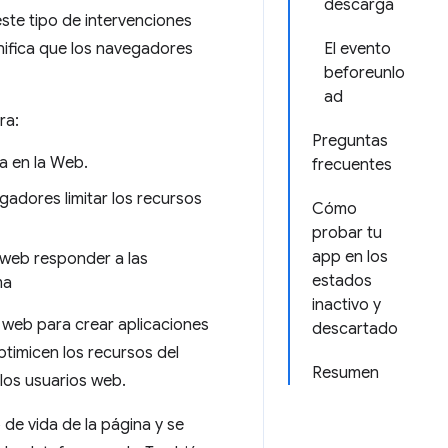
descarga
ste tipo de intervenciones
gnifica que los navegadores
El evento
beforeunlo
ad
ra:
Preguntas
a en la Web.
frecuentes
gadores limitar los recursos
Cómo
probar tu
app en los
 web responder a las
estados
ma
inactivo y
s web para crear aplicaciones
descartado
ptimicen los recursos del
Resumen
 los usuarios web.
 de vida de la página y se