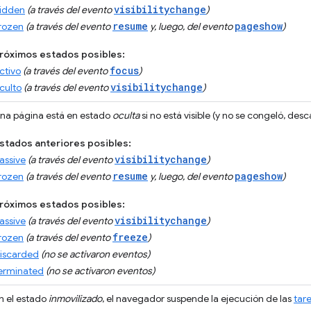
visibilitychange
idden
(a través del evento
)
resume
pageshow
rozen
(a través del evento
y, luego, del evento
)
róximos estados posibles:
focus
ctivo
(a través del evento
)
visibilitychange
culto
(a través del evento
)
na página está en estado
oculta
si no está visible (y no se congeló, desca
stados anteriores posibles:
visibilitychange
assive
(a través del evento
)
resume
pageshow
rozen
(a través del evento
y, luego, del evento
)
róximos estados posibles:
visibilitychange
assive
(a través del evento
)
freeze
rozen
(a través del evento
)
iscarded
(no se activaron eventos)
erminated
(no se activaron eventos)
n el estado
inmovilizado
, el navegador suspende la ejecución de las
tar