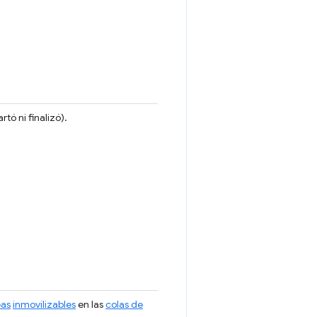
rtó ni finalizó).
eas
inmovilizables
en las
colas de