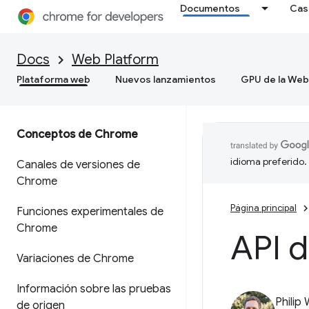
Documentos
Cas
Docs
Web Platform
Plataforma web
Nuevos lanzamientos
GPU de la Web
Conceptos de Chrome
idioma preferido.
Canales de versiones de
Chrome
Página principal
Funciones experimentales de
Chrome
API d
Variaciones de Chrome
Información sobre las pruebas
Philip
de origen