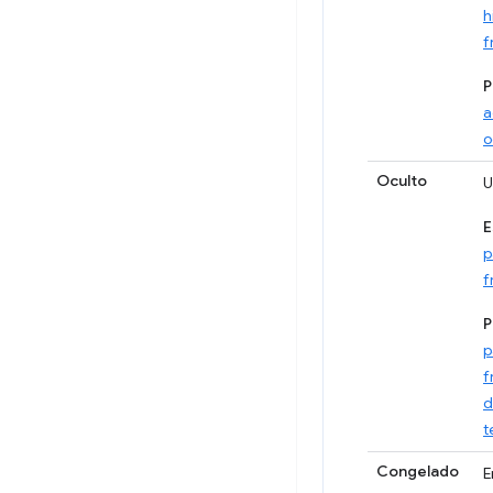
h
f
P
a
o
Oculto
U
E
p
f
P
p
f
d
t
Congelado
E