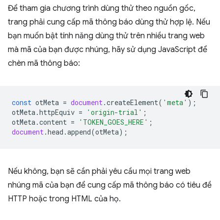
Để tham gia chương trình dùng thử theo nguồn gốc,
trang phải cung cấp mã thông báo dùng thử hợp lệ. Nếu
bạn muốn bật tính năng dùng thử trên nhiều trang web
mà mã của bạn được nhúng, hãy sử dụng JavaScript để
chèn mã thông báo:
const
otMeta
=
document
.
createElement
(
'meta'
);
otMeta
.
httpEquiv
=
'origin-trial'
;
otMeta
.
content
=
'TOKEN_GOES_HERE'
;
document
.
head
.
append
(
otMeta
);
Nếu không, bạn sẽ cần phải yêu cầu mọi trang web
nhúng mã của bạn để cung cấp mã thông báo có tiêu đề
HTTP hoặc trong HTML của họ.