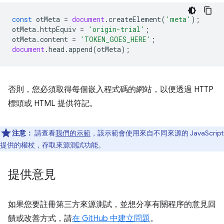
const
otMeta
=
document
.
createElement
(
'meta'
);
otMeta
.
httpEquiv
=
'origin-trial'
;
otMeta
.
content
=
'TOKEN_GOES_HERE'
;
document
.
head
.
append
(
otMeta
);
否則，您必須取得每個嵌入程式碼的網站，以便透過 HTTP
標頭或 HTML 提供符記。
注意：
請查看
我們的示範
，該示範會使用來自不同來源的 JavaScript
提供的權杖，存取來源測試功能。
提供意見
如果您要註冊第三方來源測試，並想分享有關程序的意見回
饋或改善方式，請
在 GitHub 中建立問題
。