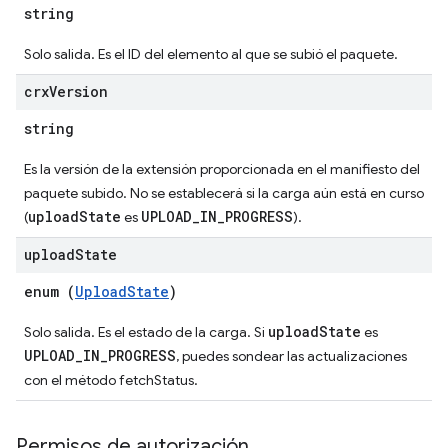
string
Solo salida. Es el ID del elemento al que se subió el paquete.
crx
Version
string
Es la versión de la extensión proporcionada en el manifiesto del
paquete subido. No se establecerá si la carga aún está en curso
uploadState
UPLOAD_IN_PROGRESS
(
es
).
upload
State
enum (
UploadState
)
uploadState
Solo salida. Es el estado de la carga. Si
es
UPLOAD_IN_PROGRESS
, puedes sondear las actualizaciones
con el método fetchStatus.
Permisos de autorización