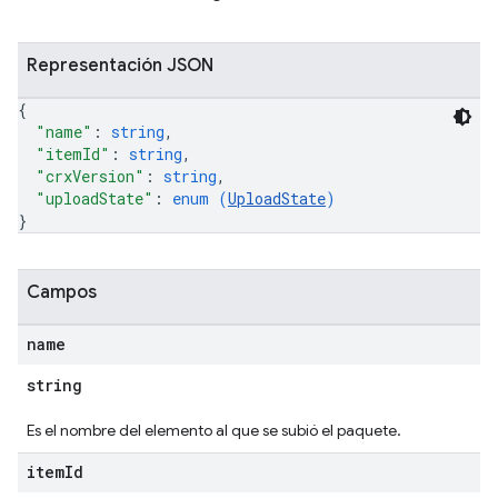
Representación JSON
{
"name"
: 
string
,
"itemId"
: 
string
,
"crxVersion"
: 
string
,
"uploadState"
: 
enum (
UploadState
)
}
Campos
name
string
Es el nombre del elemento al que se subió el paquete.
item
Id