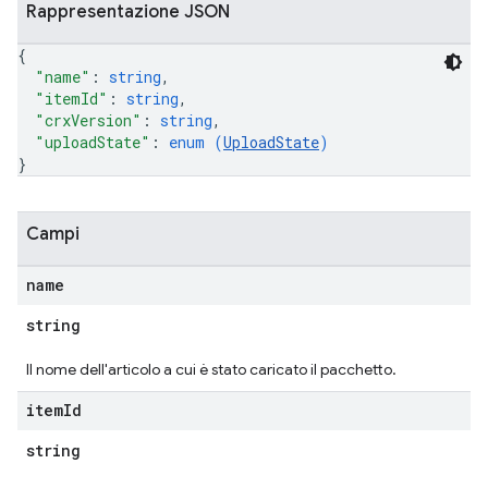
Rappresentazione JSON
{
"name"
: 
string
,
"itemId"
: 
string
,
"crxVersion"
: 
string
,
"uploadState"
: 
enum (
UploadState
)
}
Campi
name
string
Il nome dell'articolo a cui è stato caricato il pacchetto.
item
Id
string