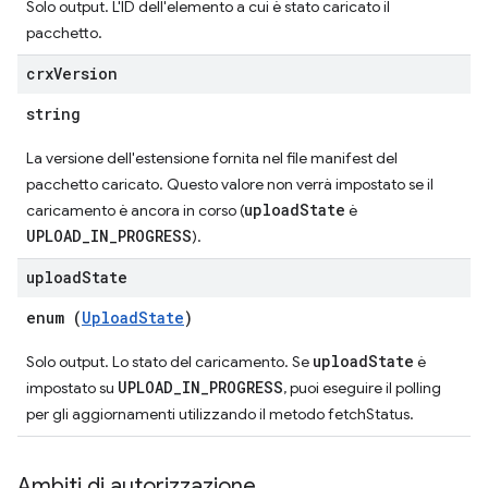
Solo output. L'ID dell'elemento a cui è stato caricato il
pacchetto.
crx
Version
string
La versione dell'estensione fornita nel file manifest del
pacchetto caricato. Questo valore non verrà impostato se il
uploadState
caricamento è ancora in corso (
è
UPLOAD_IN_PROGRESS
).
upload
State
enum (
UploadState
)
uploadState
Solo output. Lo stato del caricamento. Se
è
UPLOAD_IN_PROGRESS
impostato su
, puoi eseguire il polling
per gli aggiornamenti utilizzando il metodo fetchStatus.
Ambiti di autorizzazione