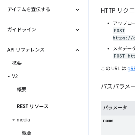
アイテムを宣伝する
HTTP リク
アップロー
ガイドライン
POST
https://
メタデータ
API リファレンス
POST htt
概要
この URL は
gR
V2
パスパラメ
概要
REST リソース
パラメータ
media
name
概要