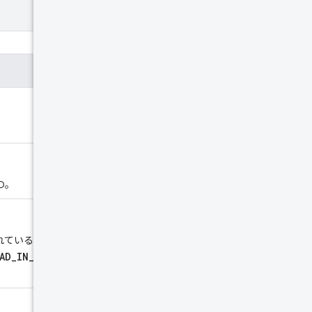
D。
れている拡張機能のバージョン。ア
AD_IN_PROGRESS
の場合）、こ