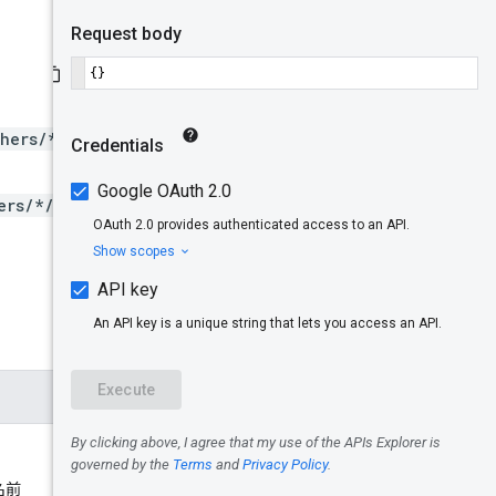
レスポンス
の本文
認可スコー
プ
hers/*/items/*}:upload
試してみる
ers/*/items/*}:upload
名前