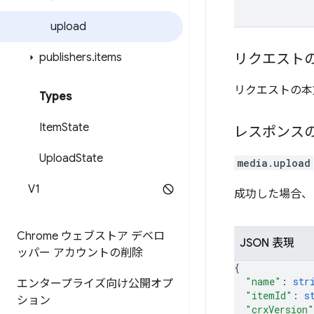
upload
publishers
.
items
リクエスト
リクエストの本
Types
Item
State
レスポンス
Upload
State
media.upload
V1
成功した場合、
Chrome ウェブストア デベロ
JSON 表現
ッパー アカウントの削除
{
"name"
: 
str
エンタープライズ向け公開オプ
"itemId"
: 
s
ション
"crxVersion"