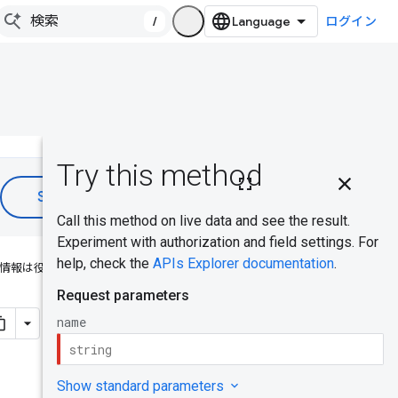
/
ログイン
このページ
の内容
HTTP リクエ
スト
情報は役に立ちましたか？
パスパラメ
ータ
リクエスト
の本文