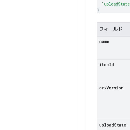
"uploadState
}
フィールド
name
item
Id
crx
Version
upload
State