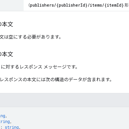
publishers/{publisherId}/items/{itemId}
（
形
の本文
文は空にする必要があります。
の本文
に対するレスポンス メッセージです。
レスポンスの本文には次の構造のデータが含まれます。
ing
,
tring
,
: 
string
,