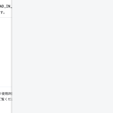
AD_IN_PROGRESS
の場合、
ます。
り使用許諾されます。コードサンプルは
覧ください。Java は Oracle および関連会