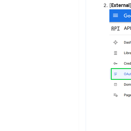
[
External