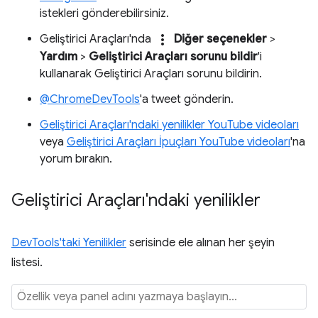
istekleri gönderebilirsiniz.
more_vert
Geliştirici Araçları'nda
Diğer seçenekler
>
Yardım
>
Geliştirici Araçları sorunu bildir
'i
kullanarak Geliştirici Araçları sorunu bildirin.
@ChromeDevTools
'a tweet gönderin.
Geliştirici Araçları'ndaki yenilikler YouTube videoları
veya
Geliştirici Araçları İpuçları YouTube videoları
'na
yorum bırakın.
Geliştirici Araçları'ndaki yenilikler
DevTools'taki Yenilikler
serisinde ele alınan her şeyin
listesi.