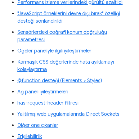
Performans izleme verilerindeki gürültü azaltıldı
"JavaScript örneklerini devre dışı bırak" özelliği
desteği sonlandırıldı
Sensörlerdeki coğrafi konum doğruluğu
parametresi
Öğeler paneliyle ilgili iyileştirmeler
Karmaşık CSS değerlerinde hata ayıklamayı
kolaylaştırma
@function desteği (Elements > Styles)
Ağ paneli iyileştirmeleri
has-request-header filtresi
Yalıtılmış web uygulamalarında Direct Sockets
Diğer öne çıkanlar
Erişilebilirlik