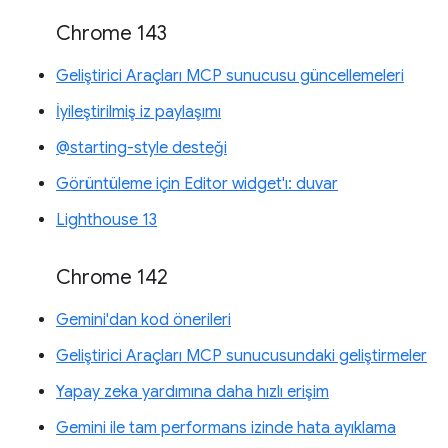
Chrome 143
Geliştirici Araçları MCP sunucusu güncellemeleri
İyileştirilmiş iz paylaşımı
@starting-style desteği
Görüntüleme için Editor widget'ı: duvar
Lighthouse 13
Chrome 142
Gemini'dan kod önerileri
Geliştirici Araçları MCP sunucusundaki geliştirmeler
Yapay zeka yardımına daha hızlı erişim
Gemini ile tam performans izinde hata ayıklama