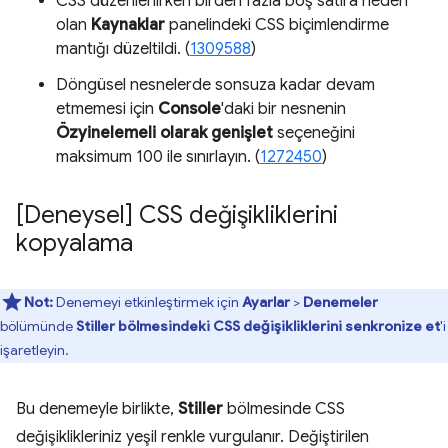
CSS düzenlenirken birden fazla boş satıra neden
olan
Kaynaklar
panelindeki CSS biçimlendirme
mantığı düzeltildi. (
1309588
)
Döngüsel nesnelerde sonsuza kadar devam
etmemesi için
Console
'daki bir nesnenin
Özyinelemeli olarak genişlet
seçeneğini
maksimum 100 ile sınırlayın. (
1272450
)
[Deneysel] CSS değişikliklerini
kopyalama
Not:
Denemeyi etkinleştirmek için
Ayarlar
>
Denemeler
bölümünde
Stiller bölmesindeki CSS değişikliklerini senkronize et
'i
işaretleyin.
Bu denemeyle birlikte,
Stiller
bölmesinde CSS
değişiklikleriniz yeşil renkle vurgulanır. Değiştirilen