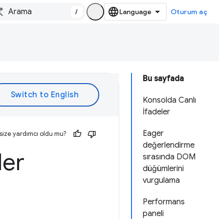
/
Oturum aç
Bu sayfada
Konsolda Canlı
İfadeler
Eager
size yardımcı oldu mu?
değerlendirme
ler
sırasında DOM
düğümlerini
vurgulama
Performans
paneli