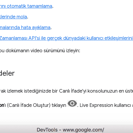
rını otomatik tamamlama
.
klerinde mola
.
malarında hata ayıklama
.
Zamanlaması API'si ile gerçek dünyadaki kullanıcı etkileşimlerin
u dokümanın video sürümünü izleyin:
deler
ak izlemek istediğinizde bir Canlı İfade'yi konsolunuzun en üst
on
'ı (Canlı İfade Oluştur) tıklayın
. Live Expression kullanıcı 