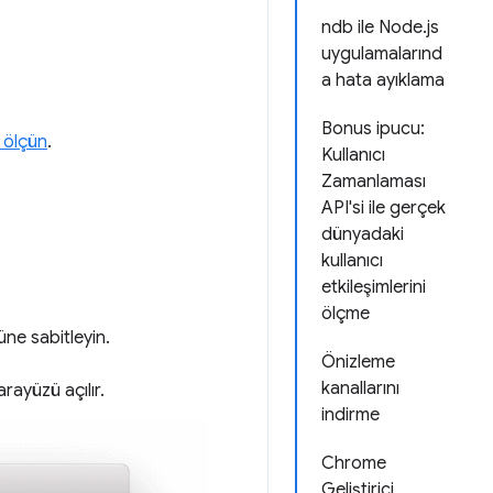
ndb ile Node.js
uygulamalarınd
a hata ayıklama
Bonus ipucu:
i ölçün
.
Kullanıcı
Zamanlaması
API'si ile gerçek
dünyadaki
kullanıcı
etkileşimlerini
ölçme
üne sabitleyin.
Önizleme
kanallarını
arayüzü açılır.
indirme
Chrome
Geliştirici