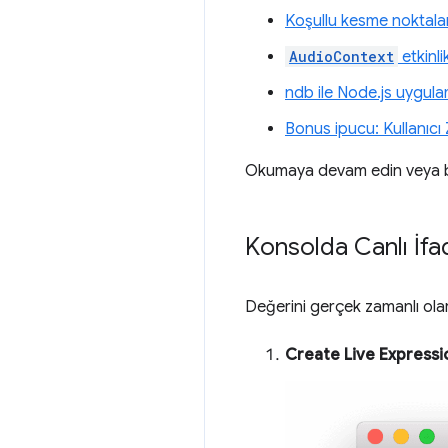
Koşullu kesme noktala
AudioContext
etkinli
ndb ile Node.js uygula
Bonus ipucu: Kullanıcı 
Okumaya devam edin veya b
Konsolda Canlı İfa
Değerini gerçek zamanlı olar
Create Live Expressi