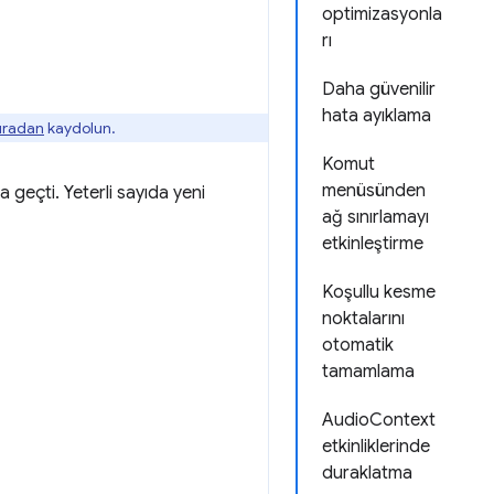
optimizasyonla
rı
Daha güvenilir
hata ayıklama
buradan
kaydolun.
Komut
menüsünden
geçti. Yeterli sayıda yeni
ağ sınırlamayı
etkinleştirme
Koşullu kesme
noktalarını
otomatik
tamamlama
AudioContext
etkinliklerinde
duraklatma