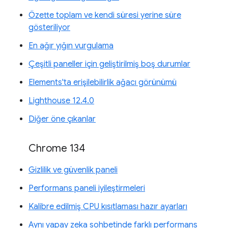
Özette toplam ve kendi süresi yerine süre
gösteriliyor
En ağır yığın vurgulama
Çeşitli paneller için geliştirilmiş boş durumlar
Elements'ta erişilebilirlik ağacı görünümü
Lighthouse 12.4.0
Diğer öne çıkanlar
Chrome 134
Gizlilik ve güvenlik paneli
Performans paneli iyileştirmeleri
Kalibre edilmiş CPU kısıtlaması hazır ayarları
Aynı yapay zeka sohbetinde farklı performans