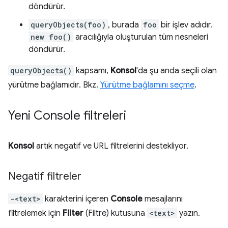
döndürür.
queryObjects(foo)
, burada
foo
bir işlev adıdır.
new foo()
aracılığıyla oluşturulan tüm nesneleri
döndürür.
queryObjects()
kapsamı,
Konsol
'da şu anda seçili olan
yürütme bağlamıdır. Bkz.
Yürütme bağlamını seçme
.
Yeni Console filtreleri
Konsol
artık negatif ve URL filtrelerini destekliyor.
Negatif filtreler
-<text>
karakterini içeren
Console
mesajlarını
filtrelemek için
Filter
(Filtre) kutusuna
<text>
yazın.