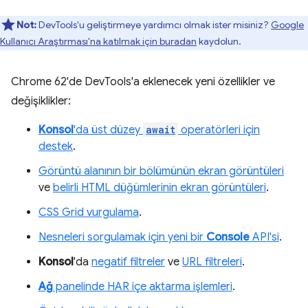
Not:
DevTools'u geliştirmeye yardımcı olmak ister misiniz?
Google
Kullanıcı Araştırması'na katılmak için buradan
kaydolun.
Chrome 62'de DevTools'a eklenecek yeni özellikler ve
değişiklikler:
Konsol
'da üst düzey
await
operatörleri için
destek
.
Görüntü alanının bir bölümünün ekran görüntüleri
ve
belirli HTML düğümlerinin ekran görüntüleri
.
CSS Grid vurgulama
.
Nesneleri sorgulamak için yeni bir
Console
API'si
.
Konsol
'da
negatif filtreler
ve
URL filtreleri
.
Ağ
panelinde HAR içe aktarma işlemleri
.