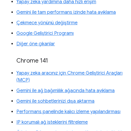
Yapay zeka yardımına daha hızlı erişim
Gemini ile tam performans izinde hata ayıklama
Çekmece yönünü değiştirme
Google Geliştirici Programı
Diğer öne çıkanlar
Chrome 141
Yapay zeka aracınız için Chrome Geliştirici Araçları
(MCP)
Gemini ile ağ bağımlılık ağacında hata ayıklama
Gemini ile sohbetlerinizi dışa aktarma
Performans panelinde kalıcı izleme yapılandırması
IP korumalı ağ isteklerini filtreleme