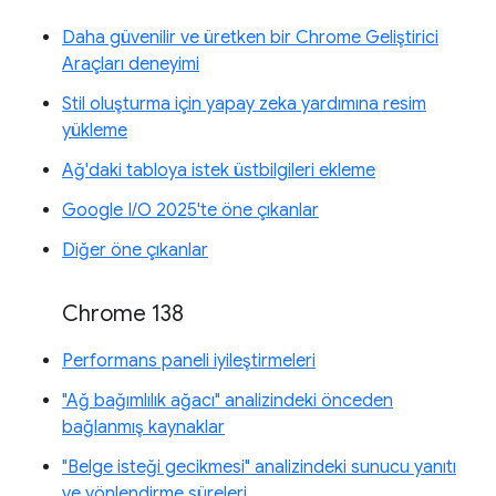
Daha güvenilir ve üretken bir Chrome Geliştirici
Araçları deneyimi
Stil oluşturma için yapay zeka yardımına resim
yükleme
Ağ'daki tabloya istek üstbilgileri ekleme
Google I/O 2025'te öne çıkanlar
Diğer öne çıkanlar
Chrome 138
Performans paneli iyileştirmeleri
"Ağ bağımlılık ağacı" analizindeki önceden
bağlanmış kaynaklar
"Belge isteği gecikmesi" analizindeki sunucu yanıtı
ve yönlendirme süreleri