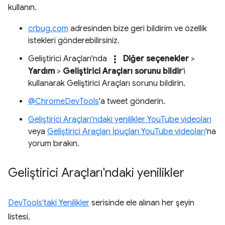
kullanın.
crbug.com
adresinden bize geri bildirim ve özellik
istekleri gönderebilirsiniz.
more_vert
Geliştirici Araçları'nda
Diğer seçenekler
>
Yardım
>
Geliştirici Araçları sorunu bildir
'i
kullanarak Geliştirici Araçları sorunu bildirin.
@ChromeDevTools
'a tweet gönderin.
Geliştirici Araçları'ndaki yenilikler YouTube videoları
veya
Geliştirici Araçları İpuçları YouTube videoları
'na
yorum bırakın.
Geliştirici Araçları'ndaki yenilikler
DevTools'taki Yenilikler
serisinde ele alınan her şeyin
listesi.