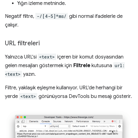
Yığın izleme metninde.
Negatif filtre,
-/[4-5]*ms/
gibi normal ifadelerle de
çalışır.
URL filtreleri
Yalnızca URL'si
<text>
içeren bir komut dosyasından
gelen mesajları göstermek için
Filtrele
kutusuna
url:
<text>
yazın.
Filtre, yaklaşık eşleşme kullanıyor. URL'de herhangi bir
yerde
<text>
görünüyorsa DevTools bu mesajı gösterir.