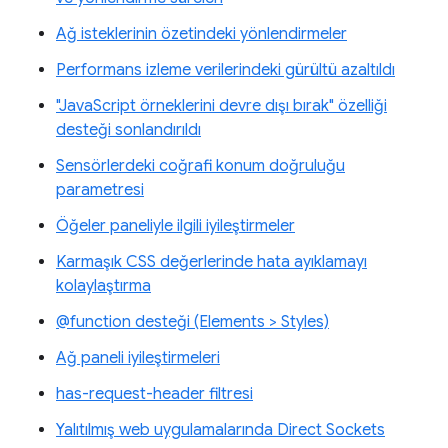
Ağ isteklerinin özetindeki yönlendirmeler
Performans izleme verilerindeki gürültü azaltıldı
"JavaScript örneklerini devre dışı bırak" özelliği
desteği sonlandırıldı
Sensörlerdeki coğrafi konum doğruluğu
parametresi
Öğeler paneliyle ilgili iyileştirmeler
Karmaşık CSS değerlerinde hata ayıklamayı
kolaylaştırma
@function desteği (Elements > Styles)
Ağ paneli iyileştirmeleri
has-request-header filtresi
Yalıtılmış web uygulamalarında Direct Sockets