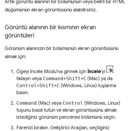
Artık görüntü alanının bir bölümünün veya belirli bir HTML
düğümünün ekran görüntüsünü alabilirsiniz.
Görüntü alanının bir kısmının ekran
görüntüleri
Görünüm alanınızın bir bölümünün ekran görüntüsünü
almak için:
Öğeyi İncele Modu'na girmek için
İncele
'yi
tıklayın veya
Command
+
Shift
+
C
(Mac) ya da
Control
+
Shift
+
C
(Windows, Linux) tuşlarına
basın.
Command
(Mac) veya
Control
(Windows, Linux)
tuşunu basılı tutun ve ekran görüntüsünü almak
istediğiniz görünüm penceresi bölümünü seçin.
Farenizi bırakın. Geliştirici Araçları, seçtiğiniz