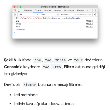
Şekil 6
. İlk ifade,
one
,
two
,
three
ve
four
değerlerini
Console
'a kaydeder.
two
-two
,
Filtre
kutusuna girildiği
için gizleniyor
DevTools,
<text>
bulunursa mesajı filtreler:
İleti metninde.
İletinin kaynağı olan dosya adında.