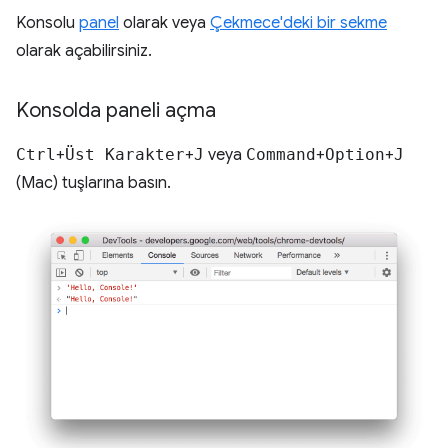
Konsolu
panel
olarak veya
Çekmece'deki bir sekme
olarak açabilirsiniz.
Konsolda paneli açma
Ctrl
+
Üst Karakter
+
J
veya
Command
+
Option
+
J
(Mac) tuşlarına basın.