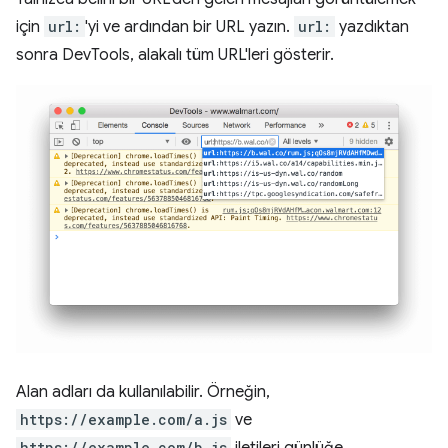
için
url:
'yi ve ardından bir URL yazın.
url:
yazdıktan
sonra DevTools, alakalı tüm URL'leri gösterir.
Alan adları da kullanılabilir. Örneğin,
https://example.com/a.js
ve
https://example.com/b.js
iletileri günlüğe