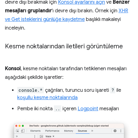
devre dışı bırakmak için
Konsol ayarlarını açın
ve
Benzer
mesajları gruplandır
'ı devre dışı bırakın. Örnek için
XHR
ve Get isteklerini günlüğe kaydetme
başlıklı makaleyi
inceleyin.
Kesme noktalarından iletileri görüntüleme
Konsol
, kesme noktaları tarafından tetiklenen mesajları
aşağıdaki şekilde işaretler:
console.*
çağrıları, turuncu soru işareti
?
ile
koşullu kesme noktalarında
Pembe iki nokta
..
içeren
Logpoint
mesajları