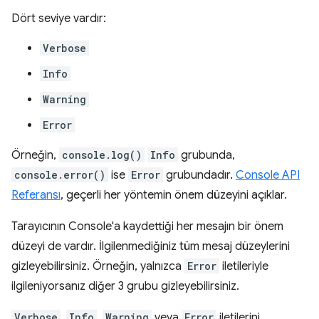
Dört seviye vardır:
Verbose
Info
Warning
Error
Örneğin,
console.log()
Info
grubunda,
console.error()
ise
Error
grubundadır.
Console API
Referansı
, geçerli her yöntemin önem düzeyini açıklar.
Tarayıcının Console'a kaydettiği her mesajın bir önem
düzeyi de vardır. İlgilenmediğiniz tüm mesaj düzeylerini
gizleyebilirsiniz. Örneğin, yalnızca
Error
iletileriyle
ilgileniyorsanız diğer 3 grubu gizleyebilirsiniz.
Verbose
,
Info
,
Warning
veya
Error
iletilerini