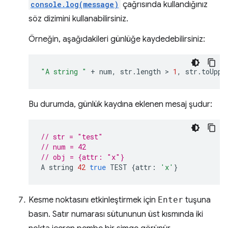
console.log(message)
çağrısında kullandığınız
söz dizimini kullanabilirsiniz.
Örneğin, aşağıdakileri günlüğe kaydedebilirsiniz:
"A string "
+
num
,
str
.
length
 > 
1
,
str
.
toUppe
Bu durumda, günlük kaydına eklenen mesaj şudur:
// str = "test"
// num = 42
// obj = {attr: "x"}
A
string
42
true
TEST
{
attr
:
'x'
}
Kesme noktasını etkinleştirmek için
Enter
tuşuna
basın. Satır numarası sütununun üst kısmında iki