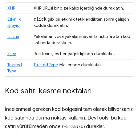
XHR
XHR URL'si bir dize kalıbı içerdiğinde duraklatın.
click
Etkinlik
gibi bir etkinlik tetiklendikten sonra çalışan
işleyici
kodda duraklatın.
İstisna
Yakalanan veya yakalanmayan bir istisna atan kod
satırında duraklatın.
İşlev
Belirli bir işlev her çağrıldığında duraklatın.
Trusted
Trusted Type
ihlallerinde duraklatın.
Type
Kod satırı kesme noktaları
İncelenmesi gereken kod bölgesini tam olarak biliyorsanız
kod satırında durma noktası kullanın. DevTools, bu kod
satırı yürütülmeden önce
her zaman
duraklar.