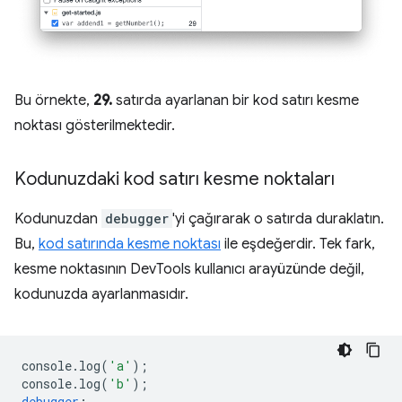
Bu örnekte,
29.
satırda ayarlanan bir kod satırı kesme
noktası gösterilmektedir.
Kodunuzdaki kod satırı kesme noktaları
Kodunuzdan
debugger
'yi çağırarak o satırda duraklatın.
Bu,
kod satırında kesme noktası
ile eşdeğerdir. Tek fark,
kesme noktasının DevTools kullanıcı arayüzünde değil,
kodunuzda ayarlanmasıdır.
console
.
log
(
'a'
);
console
.
log
(
'b'
);
debugger
;