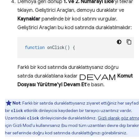
Demoya geri dönüp
1. ve 2. Numarayı Ekle
'yi tekrar
tıklayın. Geliştirici Araçları, demoyu duraklatır ve
Kaynaklar
panelinde bir kod satırını vurgular.
Geliştirici Araçları bu kod satırında duraklatılmalıdır:
function
onClick
()
{
Farklı bir kod satırında duraklattıysanız doğru
devam
satırda duraklatılana kadar
Komut
Dosyası Yürütme'yi Devam Et
'e basın.
Not
: Farklı bir satırda duraklattıysanız ziyaret ettiğiniz her sayfa
bir
etkinlik dinleyicisi kaydeden bir tarayıcı uzantınız vardır.
click
Uzantıdaki
dinleyicisinde duraklatıldınız.
Gizli olarak göz atm
click
için Gizli Mod'u kullanırsanız (bu mod tüm uzantıları devre dışı bırakır
her seferinde doğru kod satırında duraklattığınızı görebilirsiniz.