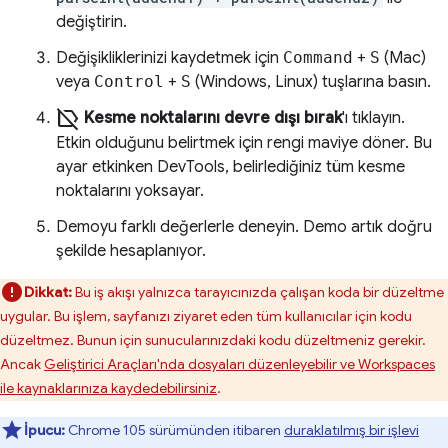
değiştirin.
Değişikliklerinizi kaydetmek için
Command
+
S
(Mac)
veya
Control
+
S
(Windows, Linux) tuşlarına basın.
label_off
Kesme noktalarını devre dışı bırak
'ı tıklayın.
Etkin olduğunu belirtmek için rengi maviye döner. Bu
ayar etkinken DevTools, belirlediğiniz tüm kesme
noktalarını yoksayar.
Demoyu farklı değerlerle deneyin. Demo artık doğru
şekilde hesaplanıyor.
Dikkat:
Bu iş akışı yalnızca tarayıcınızda çalışan koda bir düzeltme
uygular. Bu işlem, sayfanızı ziyaret eden tüm kullanıcılar için kodu
düzeltmez. Bunun için sunucularınızdaki kodu düzeltmeniz gerekir.
Ancak
Geliştirici Araçları'nda dosyaları düzenleyebilir ve Workspaces
ile kaynaklarınıza kaydedebilirsiniz
.
İpucu:
Chrome 105 sürümünden itibaren
duraklatılmış bir işlevi