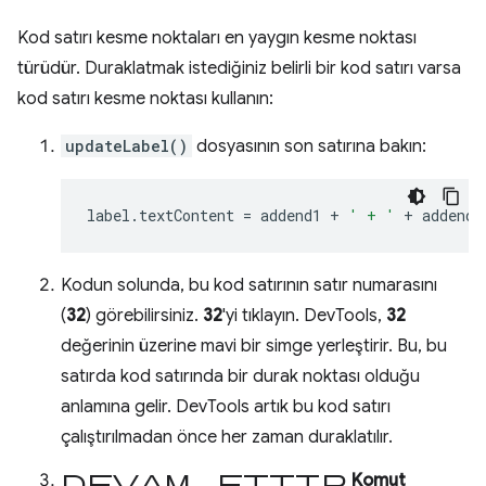
Kod satırı kesme noktaları en yaygın kesme noktası
türüdür. Duraklatmak istediğiniz belirli bir kod satırı varsa
kod satırı kesme noktası kullanın:
updateLabel()
dosyasının son satırına bakın:
label
.
textContent
=
addend1
+
' + '
+
addend2
Kodun solunda, bu kod satırının satır numarasını
(
32
) görebilirsiniz.
32
'yi tıklayın. DevTools,
32
değerinin üzerine mavi bir simge yerleştirir. Bu, bu
satırda kod satırında bir durak noktası olduğu
anlamına gelir. DevTools artık bu kod satırı
çalıştırılmadan önce her zaman duraklatılır.
Devam ettir
Komut