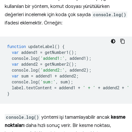
kullanılan bir yöntem, komut dosyası yürütülürken
değerleri incelemek için koda çok sayıda
console.log()
ifadesi eklemektir. Örneğin:
function
updateLabel
()
{
var
addend1
=
getNumber1
();
console
.
log
(
'addend1:'
,
addend1
);
var
addend2
=
getNumber2
();
console
.
log
(
'addend2:'
,
addend2
);
var
sum
=
addend1
+
addend2
;
console
.
log
(
'sum:'
,
sum
);
label
.
textContent
=
addend1
+
' + '
+
addend2
+
' 
}
console.log()
yöntemi işi tamamlayabilir ancak
kesme
noktaları
daha hızlı sonuç verir. Bir kesme noktası,