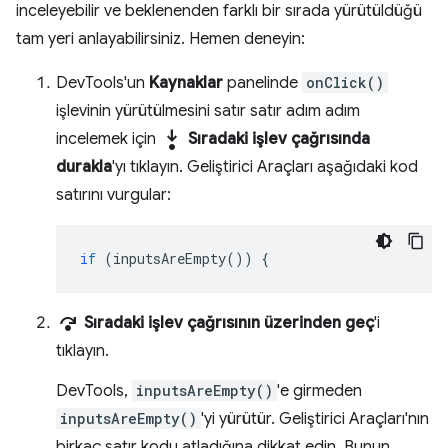
inceleyebilir ve beklenenden farklı bir sırada yürütüldüğü
tam yeri anlayabilirsiniz. Hemen deneyin:
DevTools'un
Kaynaklar
panelinde
onClick()
işlevinin yürütülmesini satır satır adım adım
step_into
incelemek için
Sıradaki işlev çağrısında
durakla
'yı tıklayın. Geliştirici Araçları aşağıdaki kod
satırını vurgular:
if
(
inputsAreEmpty
())
{
step_over
Sıradaki işlev çağrısının üzerinden geç
'i
tıklayın.
DevTools,
inputsAreEmpty()
'e girmeden
inputsAreEmpty()
'yi yürütür. Geliştirici Araçları'nın
birkaç satır kodu atladığına dikkat edin. Bunun