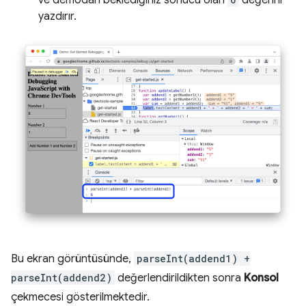
ve demodan beklediğiniz sonucu olan
değerini
yazdırır.
Bu ekran görüntüsünde,
parseInt(addend1) +
parseInt(addend2)
değerlendirildikten sonra
Konsol
çekmecesi gösterilmektedir.