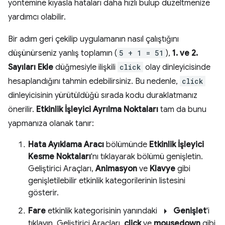
yöntemine kıyasla hataları daha hızlı bulup düzeltmenize
yardımcı olabilir.
Bir adım geri çekilip uygulamanın nasıl çalıştığını
düşünürseniz yanlış toplamın (
5 + 1 = 51
),
1. ve 2.
Sayıları Ekle
düğmesiyle ilişkili
click
olay dinleyicisinde
hesaplandığını tahmin edebilirsiniz. Bu nedenle,
click
dinleyicisinin yürütüldüğü sırada kodu duraklatmanız
önerilir.
Etkinlik İşleyici Ayrılma Noktaları
tam da bunu
yapmanıza olanak tanır:
Hata Ayıklama Aracı
bölümünde
Etkinlik İşleyici
Kesme Noktaları
'nı tıklayarak bölümü genişletin.
Geliştirici Araçları,
Animasyon
ve
Klavye
gibi
genişletilebilir etkinlik kategorilerinin listesini
gösterir.
arrow_right
Fare
etkinlik kategorisinin yanındaki
Genişlet
'i
tıklayın. Geliştirici Araçları,
click
ve
mousedown
gibi