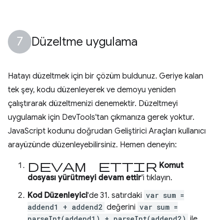
Düzeltme uygulama
Hatayı düzeltmek için bir çözüm buldunuz. Geriye kalan
tek şey, kodu düzenleyerek ve demoyu yeniden
çalıştırarak düzeltmenizi denemektir. Düzeltmeyi
uygulamak için DevTools'tan çıkmanıza gerek yoktur.
JavaScript kodunu doğrudan Geliştirici Araçları kullanıcı
arayüzünde düzenleyebilirsiniz. Hemen deneyin:
Devam ettir
Komut
dosyası yürütmeyi devam ettir
'i tıklayın.
Kod Düzenleyici
'de 31. satırdaki
var sum =
addend1 + addend2
değerini
var sum =
parseInt(addend1) + parseInt(addend2)
ile