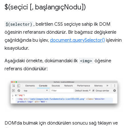
$(seçici [
,
başlangıçNodu])
$(selector)
, belirtilen CSS seçiciye sahip ilk DOM
öğesinin referansını döndürür. Bir bağımsız değişkenle
çağrıldığında bu işlev,
document.querySelector()
işlevinin
kısayoludur.
Aşağıdaki örnekte, dokümandaki ilk
<img>
öğesine
referans döndürülür:
DOM'da bulmak için döndürülen sonucu sağ tıklayın ve