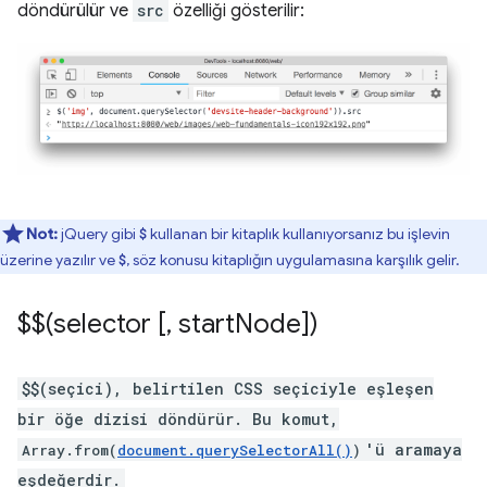
döndürülür ve
src
özelliği gösterilir:
Not:
jQuery gibi
kullanan bir kitaplık kullanıyorsanız bu işlevin
$
üzerine yazılır ve
, söz konusu kitaplığın uygulamasına karşılık gelir.
$
$$(selector [
,
start
Node])
$$(seçici), belirtilen CSS seçiciyle eşleşen
bir öğe dizisi döndürür. Bu komut,
'ü aramaya
Array.from(
document.querySelectorAll()
)
eşdeğerdir.