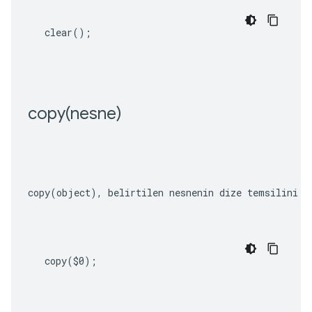
clear
();
copy(
nesne)
copy(object)
, belirtilen nesnenin dize temsilini p
copy
(
$0
);