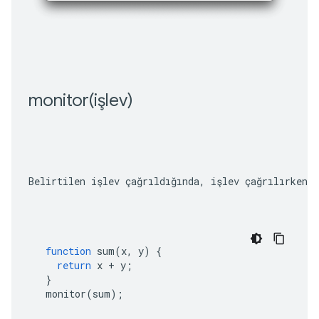
monitor(
işlev)
Belirtilen işlev çağrıldığında, işlev çağrılırken 
function
sum
(
x
,
y
)
{
return
x
+
y
;
}
monitor
(
sum
);