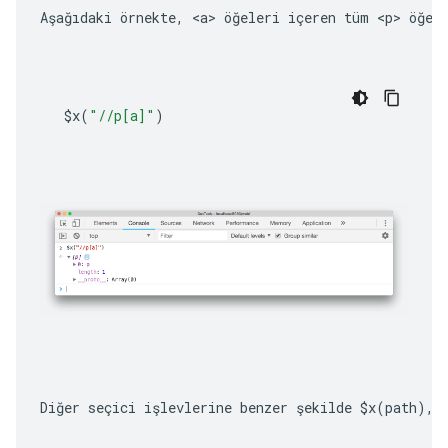
Aşağıdaki örnekte, 
<a>
 öğeleri içeren tüm 
<p>
 öğel
$x
(
"//p[a]"
)
Diğer seçici işlevlerine benzer şekilde 
$x(path)
, 