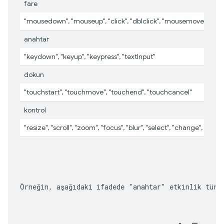
fare
"mousedown", "mouseup", "click", "dblclick", "mousemove", "m
anahtar
"keydown", "keyup", "keypress", "textInput"
dokun
"touchstart", "touchmove", "touchend", "touchcancel"
kontrol
"resize", "scroll", "zoom", "focus", "blur", "select", "change", "submi
Örneğin, aşağıdaki ifadede "anahtar" etkinlik türü