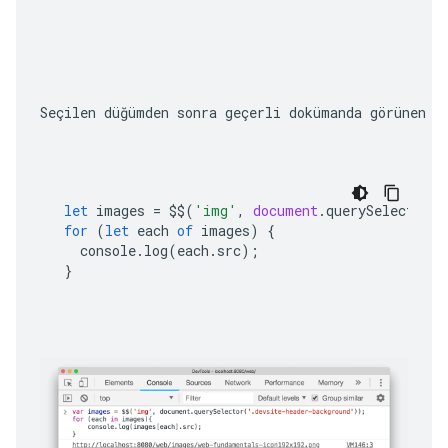
Seçilen düğümden sonra geçerli dokümanda görünen 
let
images
=
$$
(
'img'
,
document
.
querySelector
(
'
for
(
let
each
of
images
)
{
console
.
log
(
each
.
src
);
}