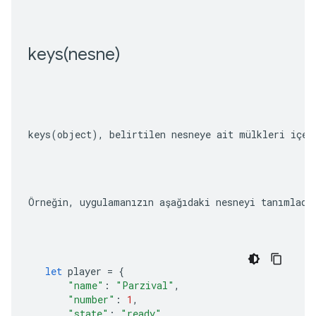
keys(
nesne)
keys(object)
, belirtilen nesneye ait mülkleri içer
Örneğin, uygulamanızın aşağıdaki nesneyi tanımladı
let
player
=
{
"name"
:
"Parzival"
,
"number"
:
1
,
"state"
:
"ready"
,