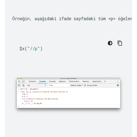
Örneğin, aşağıdaki ifade sayfadaki tüm 
<p>
 öğeleri
$x
(
"//p"
)