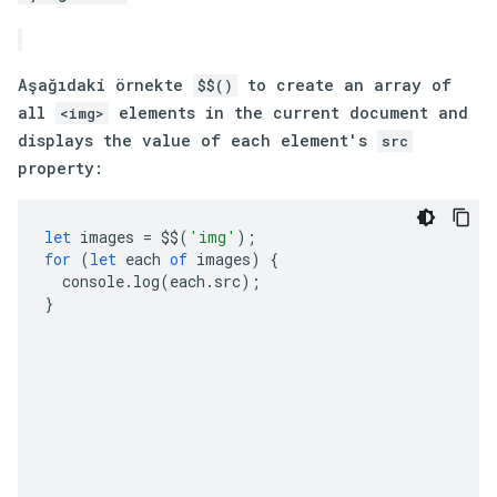
Aşağıdaki örnekte
to create an array of
$$()
all
elements in the current document and
<img>
displays the value of each element's
src
property:
let
images
=
$$
(
'img'
);
for
(
let
each
of
images
)
{
console
.
log
(
each
.
src
);
}