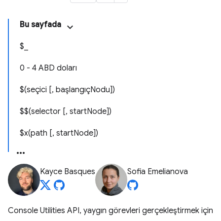
Bu sayfada
$_
0 - 4 ABD doları
$(seçici [, başlangıçNodu])
$$(selector [, startNode])
$x(path [, startNode])
Kayce Basques
Sofia Emelianova
Console Utilities API, yaygın görevleri gerçekleştirmek için