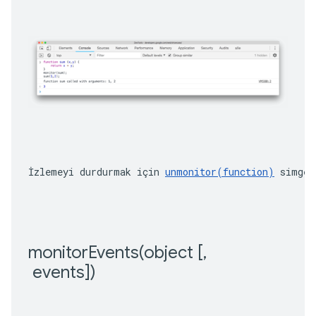
İzlemeyi durdurmak için 
unmonitor(function)
 simges
monitorEvents(
object [
,
 events])