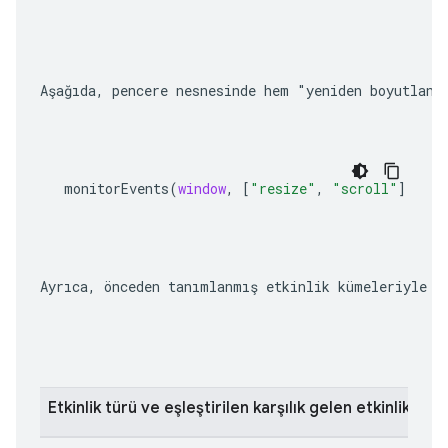
Aşağıda, pencere nesnesinde hem "yeniden boyutland
monitorEvents
(
window
,
[
"resize"
,
"scroll"
])
Ayrıca, önceden tanımlanmış etkinlik kümeleriyle e
Etkinlik türü ve eşleştirilen karşılık gelen etkinlikler