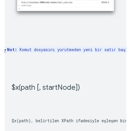
Not:
 Komut dosyasını yürütmeden yeni bir satır başla
$
x(
path [
,
 start
Node])
$x(path)
, belirtilen XPath ifadesiyle eşleşen bir 