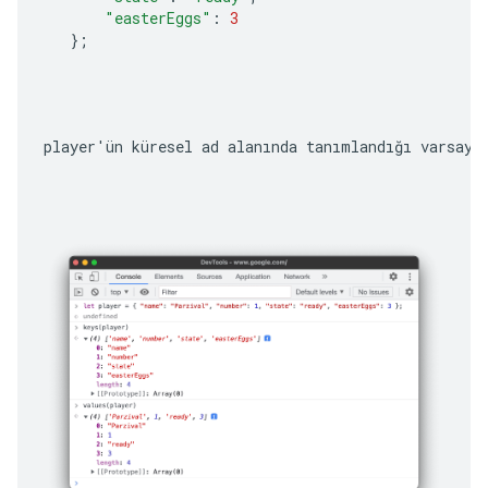
"easterEggs"
:
3
};
player
'ün küresel ad alanında tanımlandığı varsayı