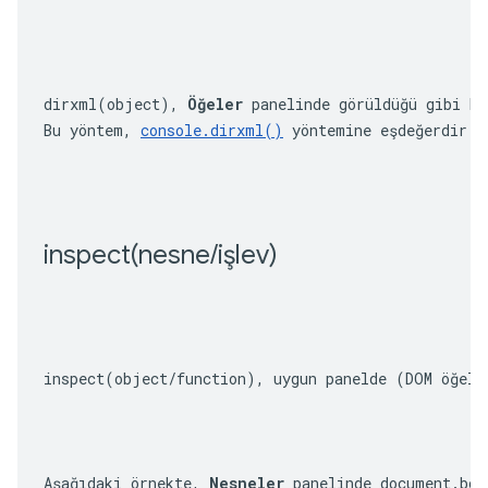
dirxml(object)
, 
Öğeler
 panelinde görüldüğü gibi be
Bu yöntem, 
console.dirxml()
 yöntemine eşdeğerdir.
inspect(
nesne
/
işlev)
inspect(object/function)
, uygun panelde (DOM öğele
Aşağıdaki örnekte, 
Nesneler
 panelinde 
document.bod