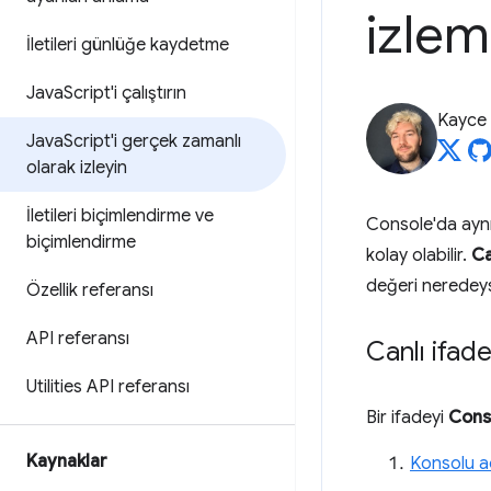
izle
İletileri günlüğe kaydetme
Java
Script'i çalıştırın
Kayce
Java
Script'i gerçek zamanlı
olarak izleyin
İletileri biçimlendirme ve
Console'da aynı 
biçimlendirme
kolay olabilir.
Ca
değeri neredeys
Özellik referansı
API referansı
Canlı ifad
Utilities API referansı
Bir ifadeyi
Cons
Kaynaklar
Konsolu a