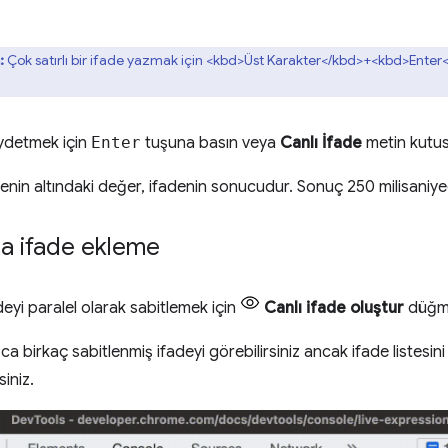
:
Çok satırlı bir ifade yazmak için <kbd>Üst Karakter</kbd>+<kbd>Enter</
aydetmek için
Enter
tuşuna basın veya
Canlı İfade
metin kutusu
enin altındaki değer, ifadenin sonucudur. Sonuç 250 milisaniyed
la ifade ekleme
deyi paralel olarak sabitlemek için
Canlı ifade oluştur
düğmes
ca birkaç sabitlenmiş ifadeyi görebilirsiniz ancak ifade listesin
siniz.