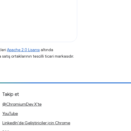
leri
Apache 2.0 Lisansı
altında
atış ortaklarının tescilli ticari markasıdır.
Takip et
@ChromiumDev X'te
YouTube
LinkedIn'de Geliştiriciler için Chrome