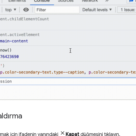
kaldırma
ırmak için ifadenin yanındaki
Kapat
düğmesini tıklayın.