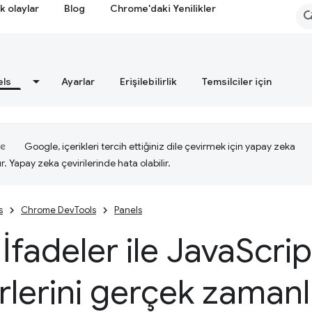
k olaylar
Blog
Chrome'daki Yenilikler
els
Ayarlar
Erişilebilirlik
Temsilciler için
Google, içerikleri tercih ettiğiniz dile çevirmek için yapay zeka
ır. Yapay zeka çevirilerinde hata olabilir.
s
Chrome DevTools
Panels
 İfadeler ile Java
Scrip
lerini gerçek zamanlı