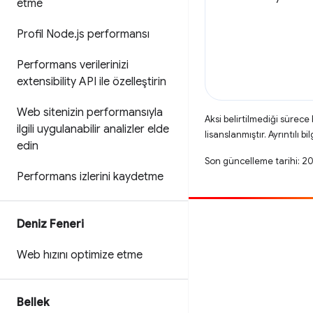
etme
Profil Node
.
js performansı
Performans verilerinizi
extensibility API ile özelleştirin
Web sitenizin performansıyla
Aksi belirtilmediği sürece
ilgili uygulanabilir analizler elde
lisanslanmıştır. Ayrıntılı bil
edin
Son güncelleme tarihi: 2
Performans izlerini kaydetme
Deniz Feneri
Katkıda bulun
Hata bildirin
Web hızını optimize etme
Açık sorunlara bakın
Bellek