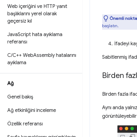
Web içeriğini ve HTTP yanıt
başlıklarını yerel olarak
Önemli nokta
geçersiz kıl
başlatın.
Java
Script hata ayıklama
referansı
İfadeyi k
C
/
C++ Web
Assembly hatalarını
Sabitlenmiş ifad
ayıklama
Birden faz
Ağ
Birden fazla ifa
Genel bakış
Aynı anda yalnız
Ağ etkinliğini inceleme
görüntüleyebilir
Özellik referansı