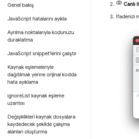
Canlı 
Genel bakış
İfadenizi 
Java
Script hatalarını ayıkla
Ayrılma noktalarıyla kodunuzu
duraklatma
Java
Script snippet'lerini çalıştır
Kaynak eşlemeleriyle
dağıtılmak yerine orijinal kodda
hata ayıklama
ignore
List kaynak eşleme
uzantısı
Değişiklikleri kaynak dosyalara
kaydedecek şekilde çalışma
alanları oluşturma