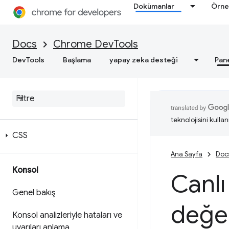
Dokümanlar
Örne
Docs
Chrome DevTools
DevTools
Başlama
yapay zeka desteği
Pan
Öğeler
Genel bakış
DOM
teknolojisini kullan
CSS
Ana Sayfa
Doc
Konsol
Canlı
Genel bakış
değer
Konsol analizleriyle hataları ve
uyarıları anlama