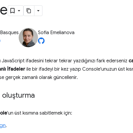
me
 Basques
Sofia Emelianova
JavaScript ifadesini tekrar tekrar yazdığınızı fark ederseniz
ca
nlı İfadeler
ile bir ifadeyi bir kez yazıp Console'unuzun üst kısm
e gerçek zamanlı olarak güncellenir.
e oluşturma
ole
'un üst kısmına sabitlemek için:
çın
.