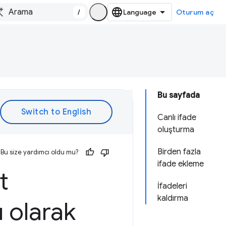
/
Oturum aç
Bu sayfada
Canlı ifade
oluşturma
Birden fazla
Bu size yardımcı oldu mu?
ifade ekleme
t
İfadeleri
kaldırma
 olarak