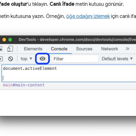
ifade oluştur
'u tıklayın.
Canlı İfade
metin kutusu görünür.
metin kutusuna yazın. Örneğin,
öğe odağını izlemek
için canlı if