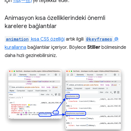
için
Yisi(一丝)
'ye teşekkür eder.
Animasyon kısa özelliklerindeki önemli
karelere bağlantılar
animation
kısa CSS özelliği
artık ilgili
@keyframes
@
kurallarına
bağlantılar içeriyor. Böylece
Stiller
bölmesinde
daha hızlı gezinebilirsiniz.