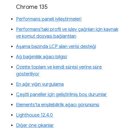
Chrome 135
Performans paneli iyileştirmeleri
Performans'taki profil ve işlev çağrıları için kaynak
ve komut dosyası bağlantıları
Aşama bazında LCP alan verisi desteği
Ağ bağımlılık ağacı bilgisi
Özette toplam ve kendi süresi yerine süre
gösteriliyor
En ağır yığın vurgulama
Çeşitli paneller için geliştirilmiş boş durumlar
Elements'ta erişilebilirlik ağacı görünümü
Lighthouse 12.4.0
Diğer öne çıkanlar