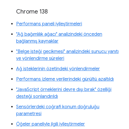
Chrome 138
Performans paneli iyileştirmeleri
"Ağ bağımlılık ağacı" analizindeki önceden
bağlanmış kaynaklar
"Belge isteği gecikmesi" analizindeki sunucu yanıtı
ve yönlendirme süreleri
Ağ isteklerinin özetindeki yönlendirmeler
Performans izleme verilerindeki gürültü azaltıldı
"JavaScript örneklerini devre dışı bırak" özelliği
desteği sonlandırıldı
Sensörlerdeki coğrafi konum doğruluğu
parametresi
Öğeler paneliyle ilgili iyileştirmeler