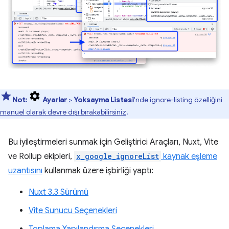
Not:
Ayarlar
>
Yoksayma Listesi
'nde
ignore-listing özelliğini
manuel olarak devre dışı bırakabilirsiniz
.
Bu iyileştirmeleri sunmak için Geliştirici Araçları, Nuxt, Vite
ve Rollup ekipleri,
x_google_ignoreList
kaynak eşleme
uzantısını
kullanmak üzere işbirliği yaptı:
Nuxt 3.3 Sürümü
Vite Sunucu Seçenekleri
Toplama Yapılandırma Seçenekleri