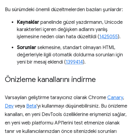
Bu sürümdeki önemli düzeltmelerden bazıları şunlardır:
Kaynaklar
panelinde güzel yazdırmanın, Unicode
karakterleri içeren değişken adlarını yanlış
işlemesine neden olan hata düzeltildi (
1425055
).
Sorunlar
sekmesine, standart olmayan HTML
değerleriyle ilgili otomatik doldurma sorunları için
yeni bir mesaj eklendi (
1399414
).
Önizleme kanallarını indirme
Varsayılan geliştirme tarayıcınız olarak Chrome
Canary
,
Dev
veya
Beta
'yı kullanmayı düşünebilirsiniz. Bu önizleme
kanalları, en yeni DevTools özelliklerine erişmenizi sağlar,
en yeni web platformu API'lerini test etmenize olanak
tanır ve kullanıcılarınızdan önce sitenizdeki sorunları