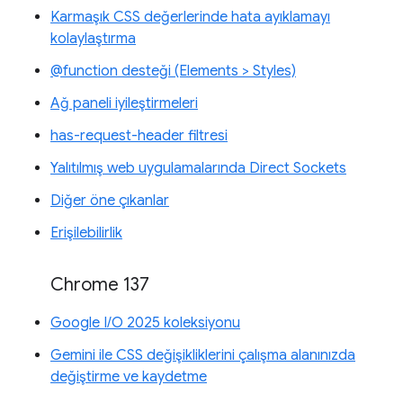
Karmaşık CSS değerlerinde hata ayıklamayı
kolaylaştırma
@function desteği (Elements > Styles)
Ağ paneli iyileştirmeleri
has-request-header filtresi
Yalıtılmış web uygulamalarında Direct Sockets
Diğer öne çıkanlar
Erişilebilirlik
Chrome 137
Google I/O 2025 koleksiyonu
Gemini ile CSS değişikliklerini çalışma alanınızda
değiştirme ve kaydetme