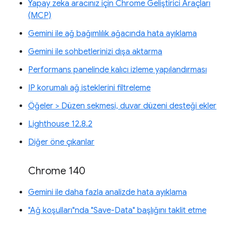
Yapay zeka aracınız için Chrome Geliştirici Araçları
(MCP)
Gemini ile ağ bağımlılık ağacında hata ayıklama
Gemini ile sohbetlerinizi dışa aktarma
Performans panelinde kalıcı izleme yapılandırması
IP korumalı ağ isteklerini filtreleme
Öğeler > Düzen sekmesi, duvar düzeni desteği ekler
Lighthouse 12.8.2
Diğer öne çıkanlar
Chrome 140
Gemini ile daha fazla analizde hata ayıklama
"Ağ koşulları"nda "Save-Data" başlığını taklit etme