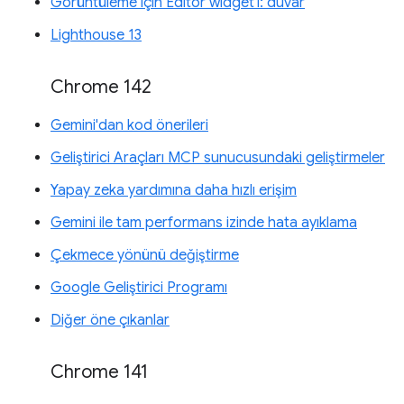
Görüntüleme için Editor widget'ı: duvar
Lighthouse 13
Chrome 142
Gemini'dan kod önerileri
Geliştirici Araçları MCP sunucusundaki geliştirmeler
Yapay zeka yardımına daha hızlı erişim
Gemini ile tam performans izinde hata ayıklama
Çekmece yönünü değiştirme
Google Geliştirici Programı
Diğer öne çıkanlar
Chrome 141