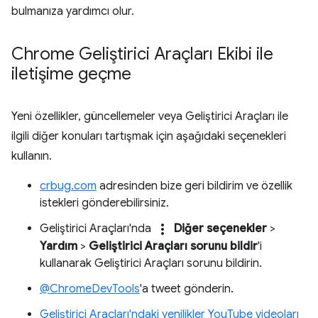
bulmanıza yardımcı olur.
Chrome Geliştirici Araçları Ekibi ile
iletişime geçme
Yeni özellikler, güncellemeler veya Geliştirici Araçları ile
ilgili diğer konuları tartışmak için aşağıdaki seçenekleri
kullanın.
crbug.com
adresinden bize geri bildirim ve özellik
istekleri gönderebilirsiniz.
more_vert
Geliştirici Araçları'nda
Diğer seçenekler
>
Yardım
>
Geliştirici Araçları sorunu bildir
'i
kullanarak Geliştirici Araçları sorunu bildirin.
@ChromeDevTools
'a tweet gönderin.
Geliştirici Araçları'ndaki yenilikler YouTube videoları