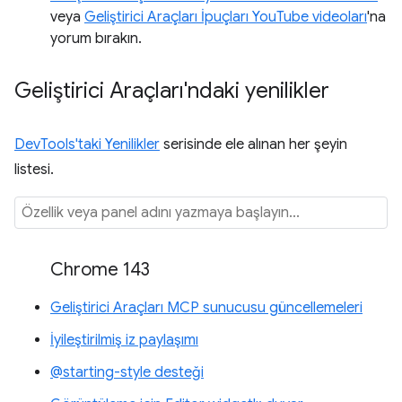
veya
Geliştirici Araçları İpuçları YouTube videoları
'na
yorum bırakın.
Geliştirici Araçları'ndaki yenilikler
DevTools'taki Yenilikler
serisinde ele alınan her şeyin
listesi.
Chrome 143
Geliştirici Araçları MCP sunucusu güncellemeleri
İyileştirilmiş iz paylaşımı
@starting-style desteği