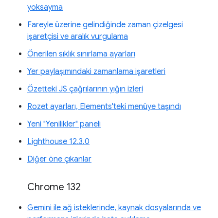
yoksayma
Fareyle üzerine gelindiğinde zaman çizelgesi
işaretçisi ve aralık vurgulama
Önerilen sıklık sınırlama ayarları
Yer paylaşımındaki zamanlama işaretleri
Özetteki JS çağrılarının yığın izleri
Rozet ayarları, Elements'teki menüye taşındı
Yeni "Yenilikler" paneli
Lighthouse 12.3.0
Diğer öne çıkanlar
Chrome 132
Gemini ile ağ isteklerinde, kaynak dosyalarında ve