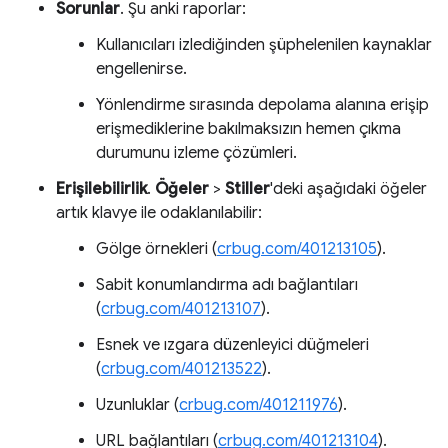
Sorunlar
. Şu anki raporlar:
Kullanıcıları izlediğinden şüphelenilen kaynaklar
engellenirse.
Yönlendirme sırasında depolama alanına erişip
erişmediklerine bakılmaksızın hemen çıkma
durumunu izleme çözümleri.
Erişilebilirlik
.
Öğeler
>
Stiller
'deki aşağıdaki öğeler
artık klavye ile odaklanılabilir:
Gölge örnekleri (
crbug.com/401213105
).
Sabit konumlandırma adı bağlantıları
(
crbug.com/401213107
).
Esnek ve ızgara düzenleyici düğmeleri
(
crbug.com/401213522
).
Uzunluklar (
crbug.com/401211976
).
URL bağlantıları (
crbug.com/401213104
).