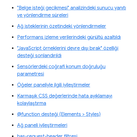
"Belge isteği gecikmesi" analizindeki sunucu yanıtı
ve yönlendirme süreleri
Ağ isteklerinin özetindeki yönlendirmeler
Performans izleme verilerindeki gürültü azaltıldı
"JavaScript örneklerini devre dışı bırak" özelliği
desteği sonlandırıldı
Sensörlerdeki coğrafi konum doğruluğu
parametresi
Öğeler paneliyle ilgili iyileştirmeler
Karmaşık CSS değerlerinde hata ayıklamayı
kolaylaştırma
@function desteği (Elements > Styles)
Ağ paneli iyileştirmeleri
has-request-header filtresi