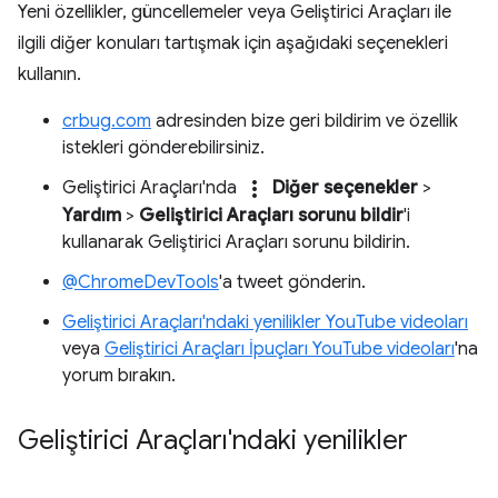
Yeni özellikler, güncellemeler veya Geliştirici Araçları ile
ilgili diğer konuları tartışmak için aşağıdaki seçenekleri
kullanın.
crbug.com
adresinden bize geri bildirim ve özellik
istekleri gönderebilirsiniz.
more_vert
Geliştirici Araçları'nda
Diğer seçenekler
>
Yardım
>
Geliştirici Araçları sorunu bildir
'i
kullanarak Geliştirici Araçları sorunu bildirin.
@ChromeDevTools
'a tweet gönderin.
Geliştirici Araçları'ndaki yenilikler YouTube videoları
veya
Geliştirici Araçları İpuçları YouTube videoları
'na
yorum bırakın.
Geliştirici Araçları'ndaki yenilikler