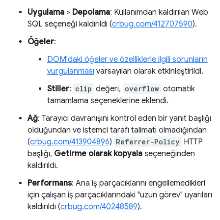
Uygulama
>
Depolama
: Kullanımdan kaldırılan Web
SQL seçeneği kaldırıldı (
crbug.com/412707590
).
Öğeler
:
DOM'daki öğeler ve özelliklerle ilgili sorunların
vurgulanması
varsayılan olarak etkinleştirildi.
Stiller
:
clip
değeri,
overflow
otomatik
tamamlama seçeneklerine eklendi.
Ağ
: Tarayıcı davranışını kontrol eden bir yanıt başlığı
olduğundan ve istemci tarafı talimatı olmadığından
(
crbug.com/413904896
)
Referrer-Policy
HTTP
başlığı,
Getirme olarak kopyala
seçeneğinden
kaldırıldı.
Performans
: Ana iş parçacıklarını engellemedikleri
için çalışan iş parçacıklarındaki "uzun görev" uyarıları
kaldırıldı (
crbug.com/40248589
).