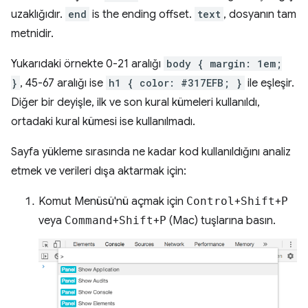
uzaklığıdır.
end
is the ending offset.
text
, dosyanın tam
metnidir.
Yukarıdaki örnekte 0-21 aralığı
body { margin: 1em;
}
, 45-67 aralığı ise
h1 { color: #317EFB; }
ile eşleşir.
Diğer bir deyişle, ilk ve son kural kümeleri kullanıldı,
ortadaki kural kümesi ise kullanılmadı.
Sayfa yükleme sırasında ne kadar kod kullanıldığını analiz
etmek ve verileri dışa aktarmak için:
Komut Menüsü'nü açmak için
Control
+
Shift
+
P
veya
Command
+
Shift
+
P
(Mac) tuşlarına basın.