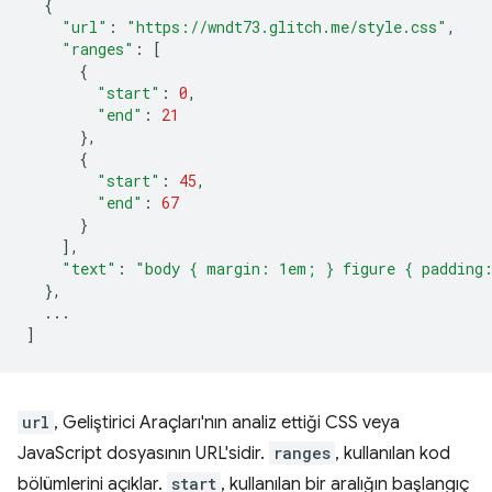
{
"url"
:
"https://wndt73.glitch.me/style.css"
,
"ranges"
:
[
{
"start"
:
0
,
"end"
:
21
},
{
"start"
:
45
,
"end"
:
67
}
],
"text"
:
"body { margin: 1em; } figure { padding
},
...
]
url
, Geliştirici Araçları'nın analiz ettiği CSS veya
JavaScript dosyasının URL'sidir.
ranges
, kullanılan kod
bölümlerini açıklar.
start
, kullanılan bir aralığın başlangıç