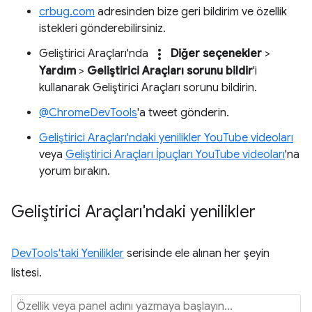
crbug.com
adresinden bize geri bildirim ve özellik
istekleri gönderebilirsiniz.
more_vert
Geliştirici Araçları'nda
Diğer seçenekler
>
Yardım
>
Geliştirici Araçları sorunu bildir
'i
kullanarak Geliştirici Araçları sorunu bildirin.
@ChromeDevTools
'a tweet gönderin.
Geliştirici Araçları'ndaki yenilikler YouTube videoları
veya
Geliştirici Araçları İpuçları YouTube videoları
'na
yorum bırakın.
Geliştirici Araçları'ndaki yenilikler
DevTools'taki Yenilikler
serisinde ele alınan her şeyin
listesi.