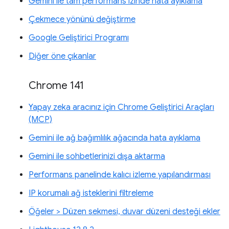
Gemini ile tam performans izinde hata ayıklama
Çekmece yönünü değiştirme
Google Geliştirici Programı
Diğer öne çıkanlar
Chrome 141
Yapay zeka aracınız için Chrome Geliştirici Araçları
(MCP)
Gemini ile ağ bağımlılık ağacında hata ayıklama
Gemini ile sohbetlerinizi dışa aktarma
Performans panelinde kalıcı izleme yapılandırması
IP korumalı ağ isteklerini filtreleme
Öğeler > Düzen sekmesi, duvar düzeni desteği ekler