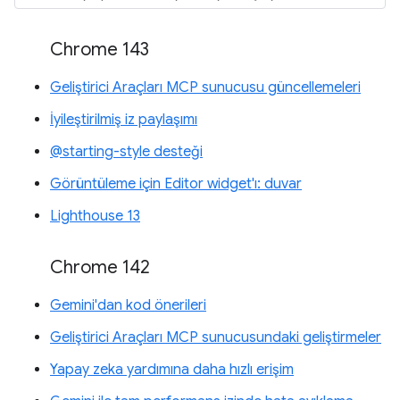
Chrome 143
Geliştirici Araçları MCP sunucusu güncellemeleri
İyileştirilmiş iz paylaşımı
@starting-style desteği
Görüntüleme için Editor widget'ı: duvar
Lighthouse 13
Chrome 142
Gemini'dan kod önerileri
Geliştirici Araçları MCP sunucusundaki geliştirmeler
Yapay zeka yardımına daha hızlı erişim