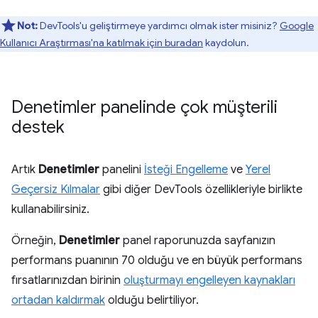
Not:
DevTools'u geliştirmeye yardımcı olmak ister misiniz?
Google
Kullanıcı Araştırması'na katılmak için buradan
kaydolun.
Denetimler panelinde çok müşterili
destek
Artık
Denetimler
panelini
İsteği Engelleme
ve
Yerel
Geçersiz Kılmalar
gibi diğer DevTools özellikleriyle birlikte
kullanabilirsiniz.
Örneğin,
Denetimler
panel raporunuzda sayfanızın
performans puanının 70 olduğu ve en büyük performans
fırsatlarınızdan birinin
oluşturmayı engelleyen kaynakları
ortadan kaldırmak
olduğu belirtiliyor.