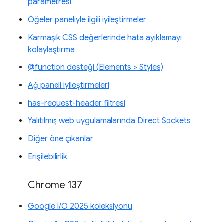
parametresi
Öğeler paneliyle ilgili iyileştirmeler
Karmaşık CSS değerlerinde hata ayıklamayı
kolaylaştırma
@function desteği (Elements > Styles)
Ağ paneli iyileştirmeleri
has-request-header filtresi
Yalıtılmış web uygulamalarında Direct Sockets
Diğer öne çıkanlar
Erişilebilirlik
Chrome 137
Google I/O 2025 koleksiyonu