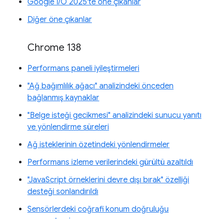
Google I/O 2025'te öne çıkanlar
Diğer öne çıkanlar
Chrome 138
Performans paneli iyileştirmeleri
"Ağ bağımlılık ağacı" analizindeki önceden
bağlanmış kaynaklar
"Belge isteği gecikmesi" analizindeki sunucu yanıtı
ve yönlendirme süreleri
Ağ isteklerinin özetindeki yönlendirmeler
Performans izleme verilerindeki gürültü azaltıldı
"JavaScript örneklerini devre dışı bırak" özelliği
desteği sonlandırıldı
Sensörlerdeki coğrafi konum doğruluğu