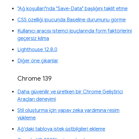
"Ağ koşulları"nda "Save-Data" başlığını taklit etme
CSS özelliği ipucunda Baseline durumunu görme
Kullanıcı aracısı istemci ipuçlarında form faktörlerini
geçersiz kılma
Lighthouse 12.8.0
Diğer öne çıkanlar
Chrome 139
Daha güvenilir ve üretken bir Chrome Geliştirici
Araçları deneyimi
Stil oluşturma için yapay zeka yardımına resim
yükleme
Ağ'daki tabloya istek üstbilgileri ekleme