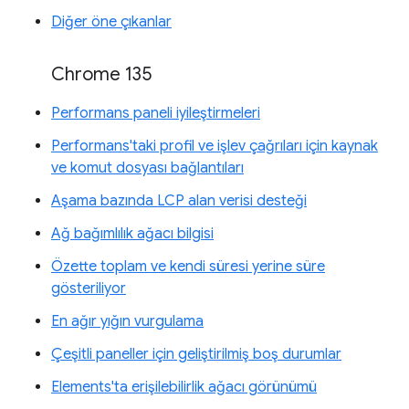
Diğer öne çıkanlar
Chrome 135
Performans paneli iyileştirmeleri
Performans'taki profil ve işlev çağrıları için kaynak
ve komut dosyası bağlantıları
Aşama bazında LCP alan verisi desteği
Ağ bağımlılık ağacı bilgisi
Özette toplam ve kendi süresi yerine süre
gösteriliyor
En ağır yığın vurgulama
Çeşitli paneller için geliştirilmiş boş durumlar
Elements'ta erişilebilirlik ağacı görünümü