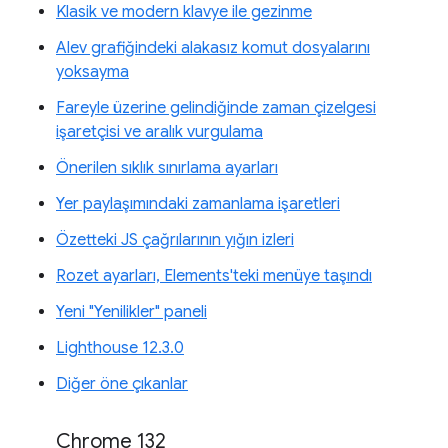
Klasik ve modern klavye ile gezinme
Alev grafiğindeki alakasız komut dosyalarını
yoksayma
Fareyle üzerine gelindiğinde zaman çizelgesi
işaretçisi ve aralık vurgulama
Önerilen sıklık sınırlama ayarları
Yer paylaşımındaki zamanlama işaretleri
Özetteki JS çağrılarının yığın izleri
Rozet ayarları, Elements'teki menüye taşındı
Yeni "Yenilikler" paneli
Lighthouse 12.3.0
Diğer öne çıkanlar
Chrome 132