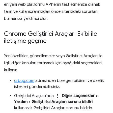
en yeni web platformu API'lerini test etmenize olanak
tanır ve kullanıcılarınızdan önce sitenizdeki sorunları
bulmanıza yardımcı olur.
Chrome Geliştirici Araçları Ekibi ile
iletişime geçme
Yeni özellikler, güncellemeler veya Geliştirici Araçları ile
ilgili diğer konuları tartışmak için aşağıdaki seçenekleri
kullanın.
crbug.com
adresinden bize geri bildirim ve özellik
istekleri gönderebilirsiniz.
more_vert
Geliştirici Araçları'nda
Diğer seçenekler
>
Yardım
>
Geliştirici Araçları sorunu bildir
'i
kullanarak Geliştirici Araçları sorunu bildirin.