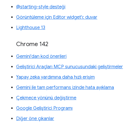
@starting-style desteği
Görüntüleme için Editor widget'ı: duvar
Lighthouse 13
Chrome 142
Gemini'dan kod önerileri
Geliştirici Araçları MCP sunucusundaki geliştirmeler
Yapay zeka yardımına daha hızlı erişim
Gemini ile tam performans izinde hata ayıklama
Çekmece yönünü değiştirme
Google Geliştirici Programı
Diğer öne çıkanlar