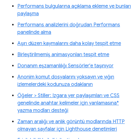
Performans bulgularına açıklama ekleme ve bunları
paylaşma
Performans analizlerini doğrudan Performans
panelinde alma
Aşırı düzen kaymalarını daha kolay tespit etme
Birleştirilmemiş animasyonları tespit etme
Donanım eşzamanlılığı Sensörler'e taşınıyor
Anonim komut dosyalarını yoksayın ve yığın
izlemelerdeki kodunuza odaklanın
Öğeler > Stiller: Izgara yer paylaşımları ve CSS
genelinde anahtar kelimeler için yanlamasına*
yazma modları desteği
Zaman aralığı ve anlık görüntü modlarında HTTP
olmayan sayfalar için Lighthouse denetimleri