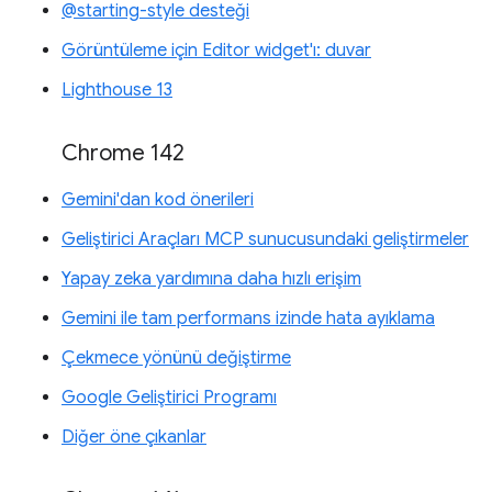
@starting-style desteği
Görüntüleme için Editor widget'ı: duvar
Lighthouse 13
Chrome 142
Gemini'dan kod önerileri
Geliştirici Araçları MCP sunucusundaki geliştirmeler
Yapay zeka yardımına daha hızlı erişim
Gemini ile tam performans izinde hata ayıklama
Çekmece yönünü değiştirme
Google Geliştirici Programı
Diğer öne çıkanlar