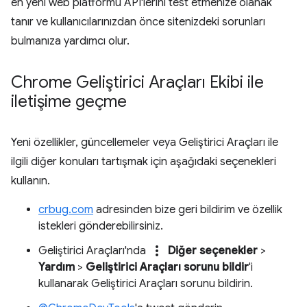
en yeni web platformu API'lerini test etmenize olanak
tanır ve kullanıcılarınızdan önce sitenizdeki sorunları
bulmanıza yardımcı olur.
Chrome Geliştirici Araçları Ekibi ile
iletişime geçme
Yeni özellikler, güncellemeler veya Geliştirici Araçları ile
ilgili diğer konuları tartışmak için aşağıdaki seçenekleri
kullanın.
crbug.com
adresinden bize geri bildirim ve özellik
istekleri gönderebilirsiniz.
more_vert
Geliştirici Araçları'nda
Diğer seçenekler
>
Yardım
>
Geliştirici Araçları sorunu bildir
'i
kullanarak Geliştirici Araçları sorunu bildirin.