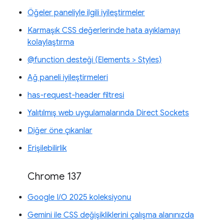
Öğeler paneliyle ilgili iyileştirmeler
Karmaşık CSS değerlerinde hata ayıklamayı
kolaylaştırma
@function desteği (Elements > Styles)
Ağ paneli iyileştirmeleri
has-request-header filtresi
Yalıtılmış web uygulamalarında Direct Sockets
Diğer öne çıkanlar
Erişilebilirlik
Chrome 137
Google I/O 2025 koleksiyonu
Gemini ile CSS değişikliklerini çalışma alanınızda