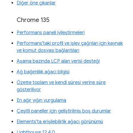
Diğer öne çıkanlar
Chrome 135
Performans paneli iyileştirmeleri
Performans'taki profil ve işlev çağrıları için kaynak
ve komut dosyası bağlantıları
Aşama bazında LCP alan verisi desteği
Ağ bağımlılık ağacı bilgisi
Özette toplam ve kendi süresi yerine süre
gösteriliyor
En ağır yığın vurgulama
Çeşitli paneller için geliştirilmiş boş durumlar
Elements'ta erişilebilirlik ağacı görünümü
Lighthouse 12.4.0