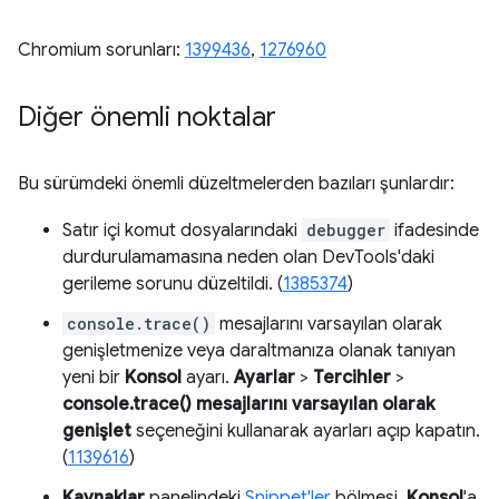
Chromium sorunları:
1399436
,
1276960
Diğer önemli noktalar
Bu sürümdeki önemli düzeltmelerden bazıları şunlardır:
Satır içi komut dosyalarındaki
debugger
ifadesinde
durdurulamamasına neden olan DevTools'daki
gerileme sorunu düzeltildi. (
1385374
)
console.trace()
mesajlarını varsayılan olarak
genişletmenize veya daraltmanıza olanak tanıyan
yeni bir
Konsol
ayarı.
Ayarlar
>
Tercihler
>
console.trace() mesajlarını varsayılan olarak
genişlet
seçeneğini kullanarak ayarları açıp kapatın.
(
1139616
)
Kaynaklar
panelindeki
Snippet'ler
bölmesi,
Konsol
'a