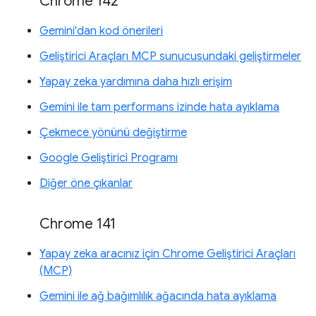
Chrome 142
Gemini'dan kod önerileri
Geliştirici Araçları MCP sunucusundaki geliştirmeler
Yapay zeka yardımına daha hızlı erişim
Gemini ile tam performans izinde hata ayıklama
Çekmece yönünü değiştirme
Google Geliştirici Programı
Diğer öne çıkanlar
Chrome 141
Yapay zeka aracınız için Chrome Geliştirici Araçları
(MCP)
Gemini ile ağ bağımlılık ağacında hata ayıklama