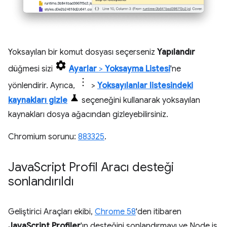
Yoksayılan bir komut dosyası seçerseniz
Yapılandır
düğmesi sizi
Ayarlar
>
Yoksayma Listesi
'ne
yönlendirir. Ayrıca,
>
Yoksayılanlar listesindeki
kaynakları gizle
seçeneğini kullanarak yoksayılan
kaynakları dosya ağacından gizleyebilirsiniz.
Chromium sorunu:
883325
.
Java
Script Profil Aracı desteği
sonlandırıldı
Geliştirici Araçları ekibi,
Chrome 58
'den itibaren
JavaScript Profiler
'ın desteğini sonlandırmayı ve Node.js