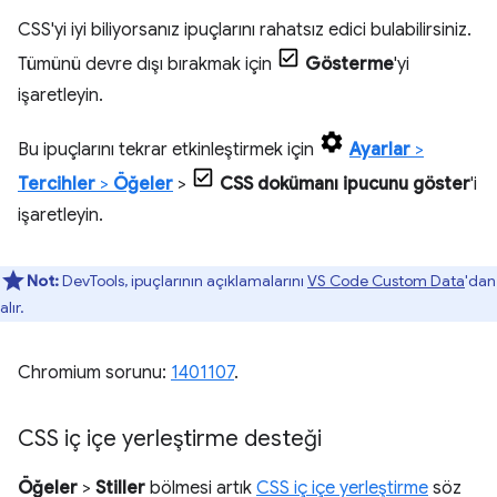
CSS'yi iyi biliyorsanız ipuçlarını rahatsız edici bulabilirsiniz.
Tümünü devre dışı bırakmak için
Gösterme
'yi
işaretleyin.
Bu ipuçlarını tekrar etkinleştirmek için
Ayarlar
>
Tercihler
>
Öğeler
>
CSS dokümanı ipucunu göster
'i
işaretleyin.
Not:
DevTools, ipuçlarının açıklamalarını
VS Code Custom Data
'dan
alır.
Chromium sorunu:
1401107
.
CSS iç içe yerleştirme desteği
Öğeler
>
Stiller
bölmesi artık
CSS iç içe yerleştirme
söz