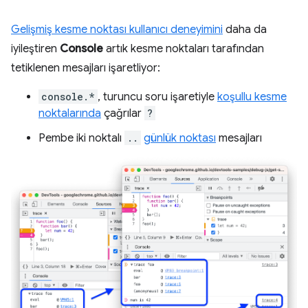
Gelişmiş kesme noktası kullanıcı deneyimini
daha da
iyileştiren
Console
artık kesme noktaları tarafından
tetiklenen mesajları işaretliyor:
console.*
, turuncu soru işaretiyle
koşullu kesme
noktalarında
çağrılar
?
Pembe iki noktalı
..
günlük noktası
mesajları