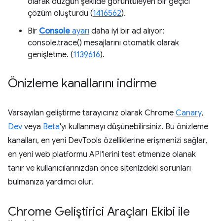
olarak düzgün şekilde görüntüleyen bir geçici
çözüm oluşturdu (
1416562
).
Bir
Console
ayarı
daha iyi bir ad alıyor:
console.trace() mesajlarını otomatik olarak
genişletme. (
1139616
).
Önizleme kanallarını indirme
Varsayılan geliştirme tarayıcınız olarak Chrome
Canary
,
Dev
veya
Beta
'yı kullanmayı düşünebilirsiniz. Bu önizleme
kanalları, en yeni DevTools özelliklerine erişmenizi sağlar,
en yeni web platformu API'lerini test etmenize olanak
tanır ve kullanıcılarınızdan önce sitenizdeki sorunları
bulmanıza yardımcı olur.
Chrome Geliştirici Araçları Ekibi ile