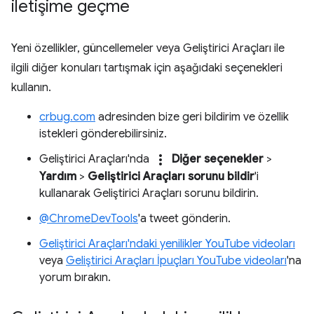
iletişime geçme
Yeni özellikler, güncellemeler veya Geliştirici Araçları ile
ilgili diğer konuları tartışmak için aşağıdaki seçenekleri
kullanın.
crbug.com
adresinden bize geri bildirim ve özellik
istekleri gönderebilirsiniz.
more_vert
Geliştirici Araçları'nda
Diğer seçenekler
>
Yardım
>
Geliştirici Araçları sorunu bildir
'i
kullanarak Geliştirici Araçları sorunu bildirin.
@ChromeDevTools
'a tweet gönderin.
Geliştirici Araçları'ndaki yenilikler YouTube videoları
veya
Geliştirici Araçları İpuçları YouTube videoları
'na
yorum bırakın.