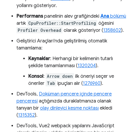
yollarını gösteriyor.
Performans
panelinin alev grafiğindeki
Ana
bölümü
artık
CpuProfiler::StartProfiling
öğesini
Profiler Overhead
olarak gösteriyor (
1358602
).
Geliştirici Araçları'nda geliştirilmiş otomatik
tamamlama:
Kaynaklar
: Herhangi bir kelimenin tutarlı
şekilde tamamlanması (
1320204
).
Konsol
:
Arrow down
ilk öneriyi seçer ve
öneriler
Tab
ipuçları alır (
1276960
).
DevTools,
Doküman pencere içinde pencere
penceresi
açtığınızda duraklatmanıza olanak
tanıyan bir
olay dinleyici kesme noktası
ekledi
(
1315352
).
DevTools, Vue2 webpack yapılarını JavaScript