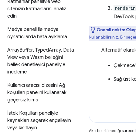
Katmanlar paneliyle web
renderin
sitenizin katmanlarını analiz
edin
DevTools 
Medya paneli ile medya
Önemli nokta:
Oluş
oynatıcılarda hata ayıklama
kullanabilirsiniz. Bir seç
Alternatif olara
Array
Buffer
,
Typed
Array
,
Data
View veya Wasm belleğini
bellek denetleyici paneliyle
Çekmece'y
inceleme
Sağ üst 
Kullanıcı aracısı dizesini Ağ
koşulları panelini kullanarak
geçersiz kılma
İstek Koşulları paneliyle
kaynakları seçerek engelleyin
veya kısıtlayın
Aksi belirtilmediği sürece