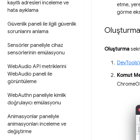
kayıtlı adresleri inceleme ve
etme, yere
hata ayıklama
görme eksik
Güvenlik paneli ile ilgili güvenlik
Oluşturma
sorunlarını anlama
Sensörler paneliyle cihaz
Oluşturma
sekm
sensörlerinin emülasyonu
DevTools'
Web
Audio API metriklerini
Web
Audio paneli ile
Komut M
görüntüleme
ChromeOS)
Web
Authn paneliyle kimlik
doğrulayıcı emülasyonu
Animasyonlar paneliyle
animasyonları inceleme ve
değiştirme