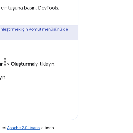
ter
tuşuna basın. DevTools,
kinleştirmek için Komut menüsünü de
ar
>
Oluşturma
'yı tıklayın.
ayın.
leri
Apache 2.0 Lisansı
altında