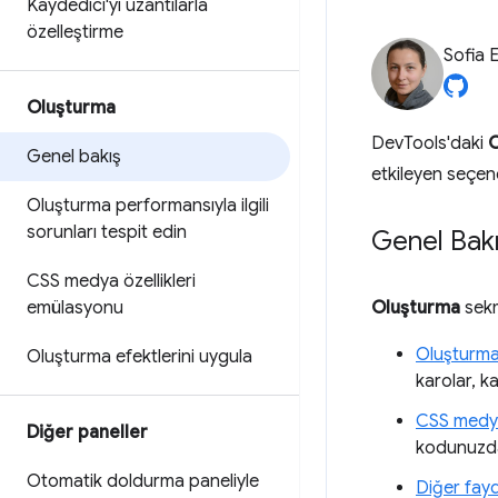
Kaydedici'yi uzantılarla
özelleştirme
Sofia 
Oluşturma
DevTools'daki
O
Genel bakış
etkileyen seçen
Oluşturma performansıyla ilgili
sorunları tespit edin
Genel Bak
CSS medya özellikleri
emülasyonu
Oluşturma
sekm
Oluşturma 
Oluşturma efektlerini uygula
karolar, k
CSS medya 
Diğer paneller
kodunuzda
Otomatik doldurma paneliyle
Diğer fayda