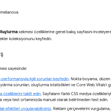
Emelianova
luşturma
sekmesi özelliklerine genel bakış sayfasını inceleyer
ekler koleksiyonunu keşfedin.
ış
esi sayesinde:
performansıyla ilgili sorunları keşfedin
. Nokta boyama, düzen 
aydırma sorunları, oluşturma istatistikleri ve Core Web Vitals'ı
özelliklerini taklit edin
. Sayfaların farklı CSS medya özellikleri
 veya test ortamınızda manuel olarak belirtmeden test edin.
lı efektleri uygulayabilirsiniz
. Reklam çerçevelerini vurgulama, 