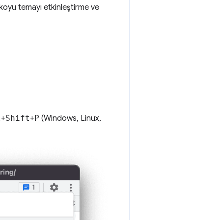
k koyu temayı etkinleştirme ve
l
+
Shift
+
P
(Windows, Linux,