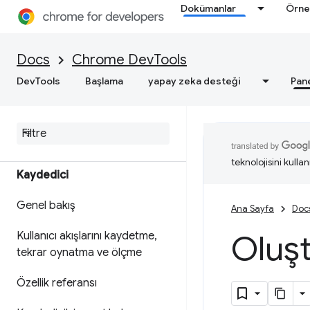
ayıklama
Dokümanlar
Örne
Arka plan hizmetlerinde hata
ayıklama
Docs
Chrome DevTools
Çerçeve ayrıntılarını göster
DevTools
Başlama
yapay zeka desteği
Pan
Uygulama Önbelleği
verilerini görüntüleme
teknolojisini kullan
Kaydedici
Genel bakış
Ana Sayfa
Doc
Oluş
Kullanıcı akışlarını kaydetme
,
tekrar oynatma ve ölçme
Özellik referansı