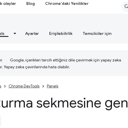
k olaylar
Blog
Chrome'daki Yenilikler
els
Ayarlar
Erişilebilirlik
Temsilciler için
Google, içerikleri tercih ettiğiniz dile çevirmek için yapay zeka
ır. Yapay zeka çevirilerinde hata olabilir.
s
Chrome DevTools
Panels
turma sekmesine gene