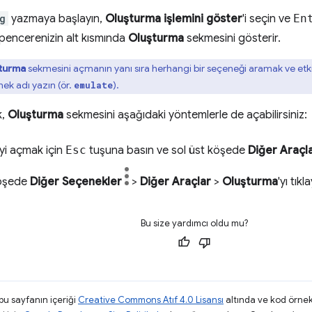
g
yazmaya başlayın,
Oluşturma işlemini göster
'i seçin ve
En
pencerenizin alt kısmında
Oluşturma
sekmesini gösterir.
turma
sekmesini açmanın yanı sıra herhangi bir seçeneği aramak ve et
enek adı yazın (ör.
).
emulate
k,
Oluşturma
sekmesini aşağıdaki yöntemlerle de açabilirsiniz:
i açmak için
Esc
tuşuna basın ve sol üst köşede
Diğer Araçl
köşede
Diğer Seçenekler
>
Diğer Araçlar
>
Oluşturma
'yı tıkl
Bu size yardımcı oldu mu?
 bu sayfanın içeriği
Creative Commons Atıf 4.0 Lisansı
altında ve kod örnek