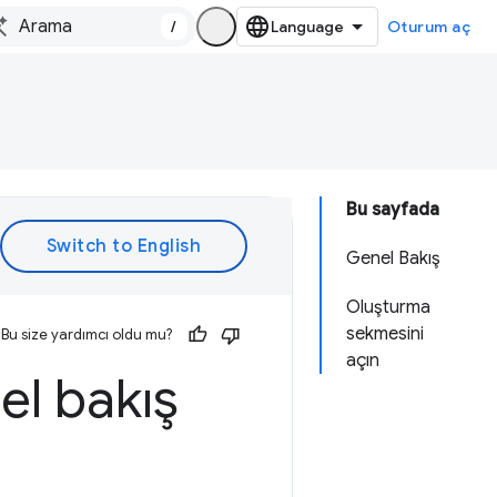
/
Oturum aç
Bu sayfada
Genel Bakış
Oluşturma
sekmesini
Bu size yardımcı oldu mu?
açın
l bakış