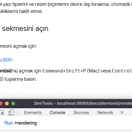
l yazı tiplerini ve resim biçimlerini devre dışı bırakma, otomati
liklerini taklit etme.
 sekmesini açın
esini açmak için:
u açın
.
enüsü
'nü açmak için
Command
+
Shift
+
P
(Mac) veya
Contro
 tuşlarına basın.