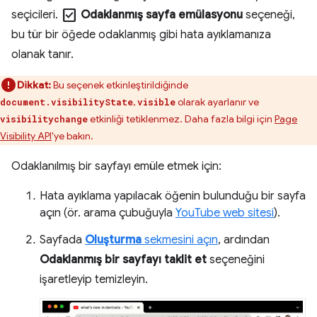
check_box
seçicileri.
Odaklanmış sayfa emülasyonu
seçeneği,
bu tür bir öğede odaklanmış gibi hata ayıklamanıza
olanak tanır.
Dikkat:
Bu seçenek etkinleştirildiğinde
,
olarak ayarlanır ve
document.visibilityState
visible
etkinliği tetiklenmez. Daha fazla bilgi için
Page
visibilitychange
Visibility API
'ye bakın.
Odaklanılmış bir sayfayı emüle etmek için:
Hata ayıklama yapılacak öğenin bulunduğu bir sayfa
açın (ör. arama çubuğuyla
YouTube web sitesi
).
Sayfada
Oluşturma
sekmesini açın
, ardından
Odaklanmış bir sayfayı taklit et
seçeneğini
işaretleyip temizleyin.