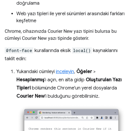
doğrulama
Web yazı tipleri ile yerel sürümleri arasındaki farkları
keşfetme
Chrome, cihazınızda Courier New yazı tipini bulursa bu
cümleyi Courier New yazı tipinde gösterir.
@font-face
kurallarında eksik
local()
kaynaklarını
taklit edin:
Yukarıdaki cümleyi
inceleyin
,
Öğeler
>
Hesaplanmış
'ı açın, en alta gidip
Oluşturulan Yazı
Tipleri
bölümünde Chrome'un yerel dosyalarda
Courier New
'i bulduğunu görebilirsiniz.