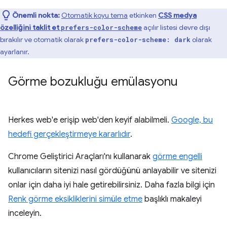
Önemli nokta:
Otomatik koyu tema
etkinken
CSS medya
özelliğini taklit et
açılır listesi devre dışı
prefers-color-scheme
bırakılır ve otomatik olarak
olarak
prefers-color-scheme: dark
ayarlanır.
Görme bozukluğu emülasyonu
Herkes web'e erişip web'den keyif alabilmeli.
Google, bu
hedefi gerçekleştirmeye kararlıdır
.
Chrome Geliştirici Araçları'nı kullanarak
görme engelli
kullanıcıların sitenizi nasıl gördüğünü anlayabilir ve sitenizi
onlar için daha iyi hale getirebilirsiniz. Daha fazla bilgi için
Renk görme eksikliklerini simüle etme
başlıklı makaleyi
inceleyin.