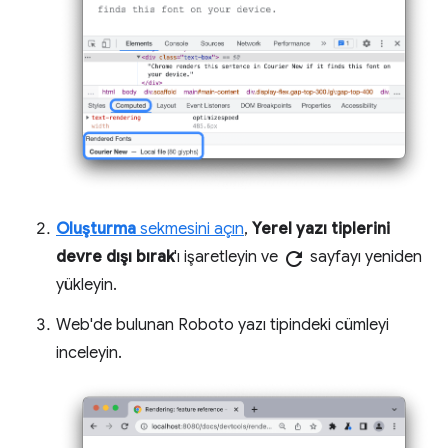
Oluşturma
sekmesini açın
,
Yerel yazı tiplerini
devre dışı bırak
'ı işaretleyin ve
refresh
sayfayı yeniden
yükleyin.
Web'de bulunan Roboto yazı tipindeki cümleyi
inceleyin.