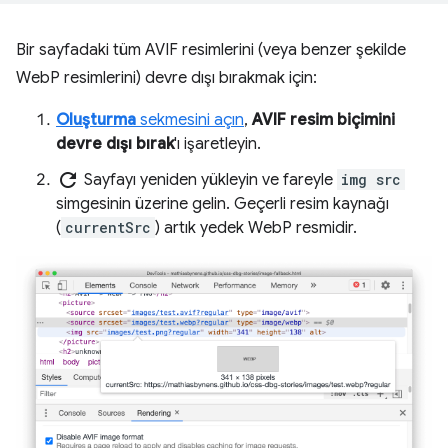
Bir sayfadaki tüm AVIF resimlerini (veya benzer şekilde
WebP resimlerini) devre dışı bırakmak için:
Oluşturma
sekmesini açın
,
AVIF resim biçimini
devre dışı bırak
'ı işaretleyin.
refresh
Sayfayı yeniden yükleyin ve fareyle
img src
simgesinin üzerine gelin. Geçerli resim kaynağı
(
currentSrc
) artık yedek WebP resmidir.