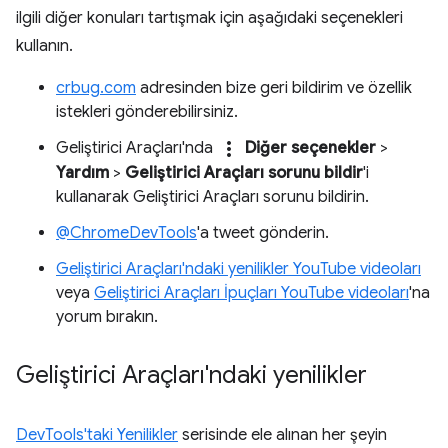
ilgili diğer konuları tartışmak için aşağıdaki seçenekleri
kullanın.
crbug.com
adresinden bize geri bildirim ve özellik
istekleri gönderebilirsiniz.
more_vert
Geliştirici Araçları'nda
Diğer seçenekler
>
Yardım
>
Geliştirici Araçları sorunu bildir
'i
kullanarak Geliştirici Araçları sorunu bildirin.
@ChromeDevTools
'a tweet gönderin.
Geliştirici Araçları'ndaki yenilikler YouTube videoları
veya
Geliştirici Araçları İpuçları YouTube videoları
'na
yorum bırakın.
Geliştirici Araçları'ndaki yenilikler
DevTools'taki Yenilikler
serisinde ele alınan her şeyin