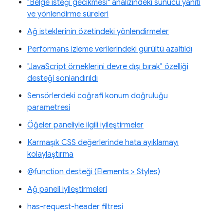
"Belge isteği gecikmesi" analizindeki sunucu yanıtı
ve yönlendirme süreleri
Ağ isteklerinin özetindeki yönlendirmeler
Performans izleme verilerindeki gürültü azaltıldı
"JavaScript örneklerini devre dışı bırak" özelliği
desteği sonlandırıldı
Sensörlerdeki coğrafi konum doğruluğu
parametresi
Öğeler paneliyle ilgili iyileştirmeler
Karmaşık CSS değerlerinde hata ayıklamayı
kolaylaştırma
@function desteği (Elements > Styles)
Ağ paneli iyileştirmeleri
has-request-header filtresi