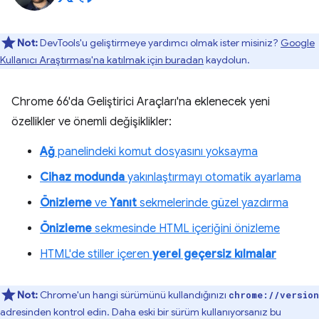
Not:
DevTools'u geliştirmeye yardımcı olmak ister misiniz?
Google
Kullanıcı Araştırması'na katılmak için buradan
kaydolun.
Chrome 66'da Geliştirici Araçları'na eklenecek yeni
özellikler ve önemli değişiklikler:
Ağ
panelindeki komut dosyasını yoksayma
Cihaz modunda
yakınlaştırmayı otomatik ayarlama
Önizleme
ve
Yanıt
sekmelerinde güzel yazdırma
Önizleme
sekmesinde HTML içeriğini önizleme
HTML'de stiller içeren
yerel geçersiz kılmalar
Not:
Chrome'un hangi sürümünü kullandığınızı
chrome://version
adresinden kontrol edin. Daha eski bir sürüm kullanıyorsanız bu