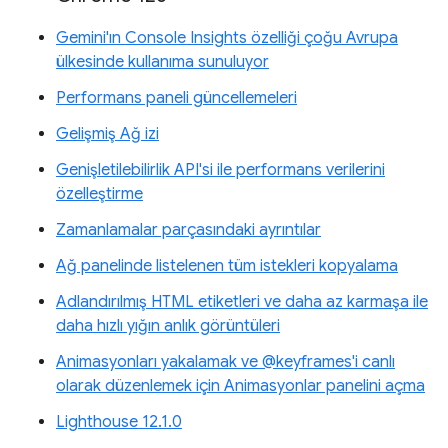
Gemini'ın Console Insights özelliği çoğu Avrupa
ülkesinde kullanıma sunuluyor
Performans paneli güncellemeleri
Gelişmiş Ağ izi
Genişletilebilirlik API'si ile performans verilerini
özelleştirme
Zamanlamalar parçasındaki ayrıntılar
Ağ panelinde listelenen tüm istekleri kopyalama
Adlandırılmış HTML etiketleri ve daha az karmaşa ile
daha hızlı yığın anlık görüntüleri
Animasyonları yakalamak ve @keyframes'i canlı
olarak düzenlemek için Animasyonlar panelini açma
Lighthouse 12.1.0