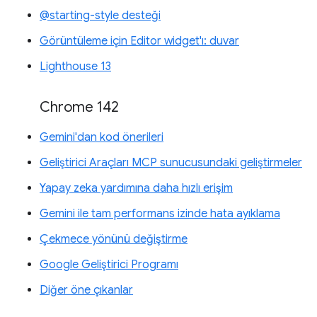
@starting-style desteği
Görüntüleme için Editor widget'ı: duvar
Lighthouse 13
Chrome 142
Gemini'dan kod önerileri
Geliştirici Araçları MCP sunucusundaki geliştirmeler
Yapay zeka yardımına daha hızlı erişim
Gemini ile tam performans izinde hata ayıklama
Çekmece yönünü değiştirme
Google Geliştirici Programı
Diğer öne çıkanlar