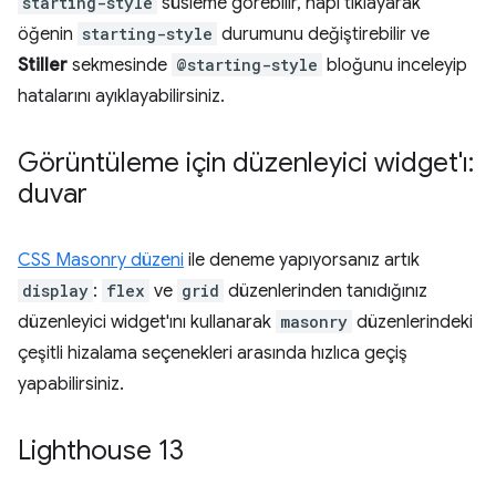
starting-style
süsleme görebilir, hapı tıklayarak
öğenin
starting-style
durumunu değiştirebilir ve
Stiller
sekmesinde
@starting-style
bloğunu inceleyip
hatalarını ayıklayabilirsiniz.
Görüntüleme için düzenleyici widget'ı:
duvar
CSS Masonry düzeni
ile deneme yapıyorsanız artık
display
:
flex
ve
grid
düzenlerinden tanıdığınız
düzenleyici widget'ını kullanarak
masonry
düzenlerindeki
çeşitli hizalama seçenekleri arasında hızlıca geçiş
yapabilirsiniz.
Lighthouse 13