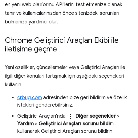
en yeni web platformu API'lerini test etmenize olanak
tanır ve kullanıcılarınızdan önce sitenizdeki sorunları
bulmanıza yardımcı olur.
Chrome Geliştirici Araçları Ekibi ile
iletişime geçme
Yeni özellikler, güncellemeler veya Geliştirici Araçları ile
ilgili diğer konuları tartışmak için aşağıdaki seçenekleri
kullanın.
crbug.com
adresinden bize geri bildirim ve özellik
istekleri gönderebilirsiniz.
more_vert
Geliştirici Araçları'nda
Diğer seçenekler
>
Yardım
>
Geliştirici Araçları sorunu bildir
'i
kullanarak Geliştirici Araçları sorunu bildirin.