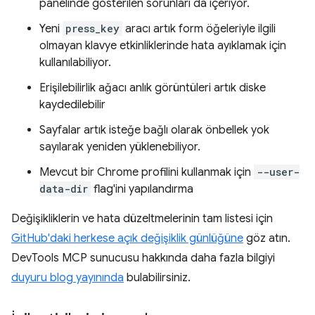
panelinde gösterilen sorunları da içeriyor.
Yeni
press_key
aracı artık form öğeleriyle ilgili
olmayan klavye etkinliklerinde hata ayıklamak için
kullanılabiliyor.
Erişilebilirlik ağacı anlık görüntüleri artık diske
kaydedilebilir
Sayfalar artık isteğe bağlı olarak önbellek yok
sayılarak yeniden yüklenebiliyor.
Mevcut bir Chrome profilini kullanmak için
--user-
data-dir
flag'ini yapılandırma
Değişikliklerin ve hata düzeltmelerinin tam listesi için
GitHub'daki herkese açık değişiklik günlüğüne
göz atın.
DevTools MCP sunucusu hakkında daha fazla bilgiyi
duyuru blog yayınında
bulabilirsiniz.