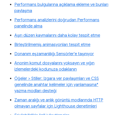
Performans bulgularına açıklama ekleme ve bunları
paylaşma
Performans analizlerini doğrudan Performans
panelinde alma
Aşırı düzen kaymalarını daha kolay tespit etme
Birleştirilmemiş animasyonları tespit etme
Donanım eşzamanlılığı Sensörler'e taşınıyor
Anonim komut dosyalarını yoksayın ve yığın
izlemelerdeki kodunuza odaklanın
Öğeler > Stiller: Izgara yer paylaşımları ve CSS
genelinde anahtar kelimeler için yanlamasına*
yazma modları desteği
Zaman aralığı ve anlık görüntü modlarında HTTP
olmayan sayfalar için Lighthouse denetimleri