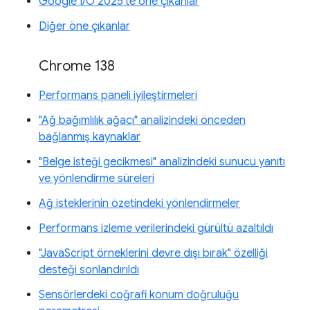
Google I/O 2025'te öne çıkanlar
Diğer öne çıkanlar
Chrome 138
Performans paneli iyileştirmeleri
"Ağ bağımlılık ağacı" analizindeki önceden
bağlanmış kaynaklar
"Belge isteği gecikmesi" analizindeki sunucu yanıtı
ve yönlendirme süreleri
Ağ isteklerinin özetindeki yönlendirmeler
Performans izleme verilerindeki gürültü azaltıldı
"JavaScript örneklerini devre dışı bırak" özelliği
desteği sonlandırıldı
Sensörlerdeki coğrafi konum doğruluğu