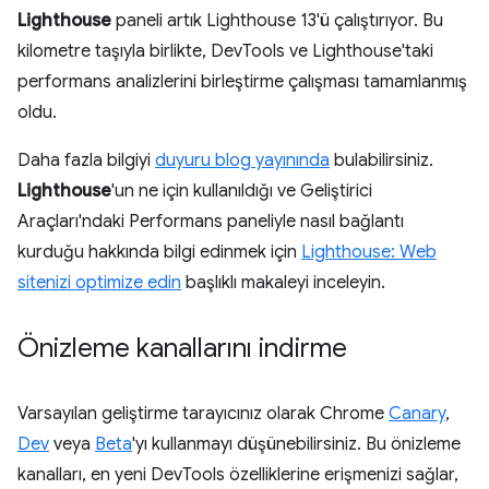
Lighthouse
paneli artık Lighthouse 13'ü çalıştırıyor. Bu
kilometre taşıyla birlikte, DevTools ve Lighthouse'taki
performans analizlerini birleştirme çalışması tamamlanmış
oldu.
Daha fazla bilgiyi
duyuru blog yayınında
bulabilirsiniz.
Lighthouse
'un ne için kullanıldığı ve Geliştirici
Araçları'ndaki Performans paneliyle nasıl bağlantı
kurduğu hakkında bilgi edinmek için
Lighthouse: Web
sitenizi optimize edin
başlıklı makaleyi inceleyin.
Önizleme kanallarını indirme
Varsayılan geliştirme tarayıcınız olarak Chrome
Canary
,
Dev
veya
Beta
'yı kullanmayı düşünebilirsiniz. Bu önizleme
kanalları, en yeni DevTools özelliklerine erişmenizi sağlar,