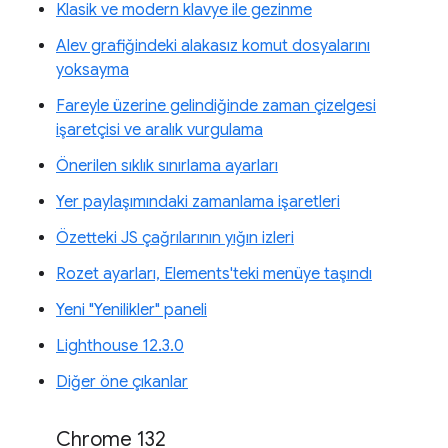
Klasik ve modern klavye ile gezinme
Alev grafiğindeki alakasız komut dosyalarını
yoksayma
Fareyle üzerine gelindiğinde zaman çizelgesi
işaretçisi ve aralık vurgulama
Önerilen sıklık sınırlama ayarları
Yer paylaşımındaki zamanlama işaretleri
Özetteki JS çağrılarının yığın izleri
Rozet ayarları, Elements'teki menüye taşındı
Yeni "Yenilikler" paneli
Lighthouse 12.3.0
Diğer öne çıkanlar
Chrome 132