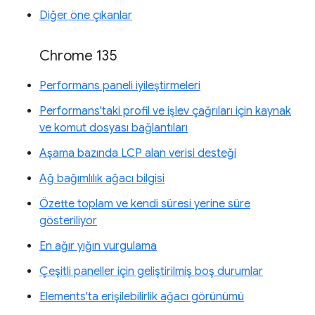
Diğer öne çıkanlar
Chrome 135
Performans paneli iyileştirmeleri
Performans'taki profil ve işlev çağrıları için kaynak
ve komut dosyası bağlantıları
Aşama bazında LCP alan verisi desteği
Ağ bağımlılık ağacı bilgisi
Özette toplam ve kendi süresi yerine süre
gösteriliyor
En ağır yığın vurgulama
Çeşitli paneller için geliştirilmiş boş durumlar
Elements'ta erişilebilirlik ağacı görünümü