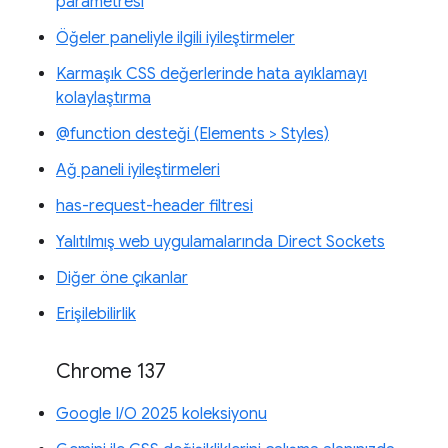
parametresi
Öğeler paneliyle ilgili iyileştirmeler
Karmaşık CSS değerlerinde hata ayıklamayı
kolaylaştırma
@function desteği (Elements > Styles)
Ağ paneli iyileştirmeleri
has-request-header filtresi
Yalıtılmış web uygulamalarında Direct Sockets
Diğer öne çıkanlar
Erişilebilirlik
Chrome 137
Google I/O 2025 koleksiyonu