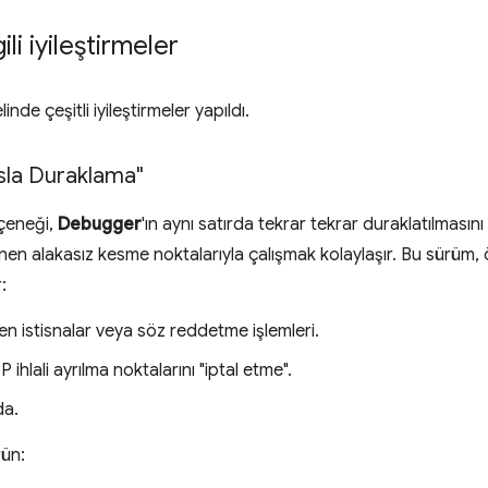
li iyileştirmeler
inde çeşitli iyileştirmeler yapıldı.
Asla Duraklama"
çeneği,
Debugger
'ın aynı satırda tekrar tekrar duraklatılmasın
nen alakasız kesme noktalarıyla çalışmak kolaylaşır. Bu sürüm, öz
:
len istisnalar veya söz reddetme işlemleri.
hlali ayrılma noktalarını "iptal etme".
a.
rün: