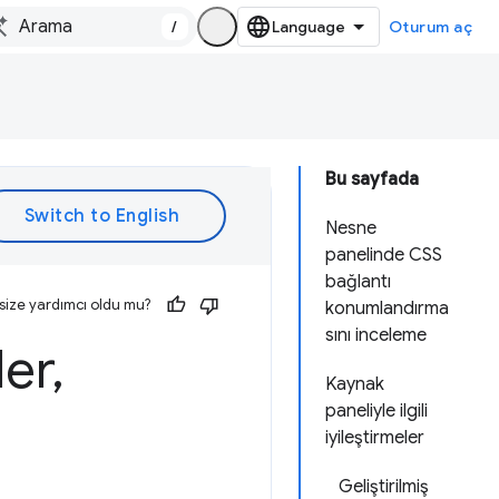
/
Oturum aç
Bu sayfada
Nesne
panelinde CSS
bağlantı
size yardımcı oldu mu?
konumlandırma
sını inceleme
ler
,
Kaynak
paneliyle ilgili
iyileştirmeler
Geliştirilmiş