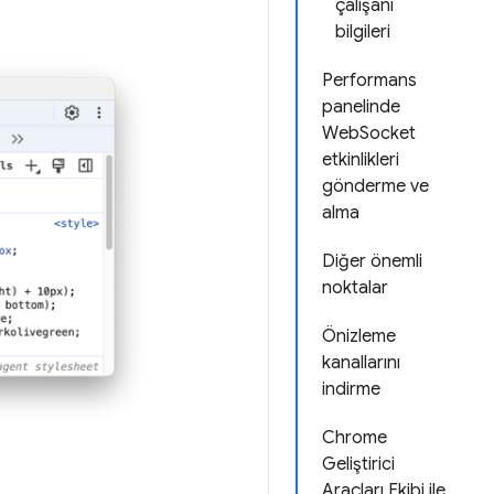
çalışanı
bilgileri
Performans
panelinde
WebSocket
etkinlikleri
gönderme ve
alma
Diğer önemli
noktalar
Önizleme
kanallarını
indirme
Chrome
Geliştirici
Araçları Ekibi ile