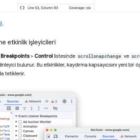
9
.
 etkinlik işleyicileri
 Breakpoints
>
Control
listesinde
scrollsnapchange
ve
scr
iki dinleyici bulunur. Bu etkinlikler, kaydırma kapsayıcısını yeni b
 tetiklenir.