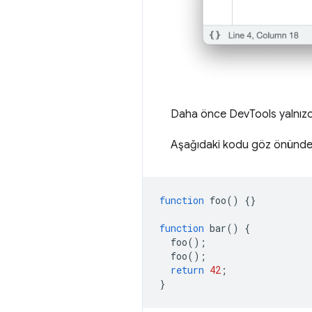
Daha önce DevTools yalnızca 
Aşağıdaki kodu göz önünde
function
foo
()
{}
function
bar
()
{
foo
();
foo
();
return
42
;
}