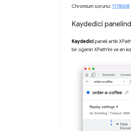
Chromium sorunu:
1178508
Kaydedici panelind
Kaydedici
paneli artık XPath
bir öğenin XPath'ini ve en kı