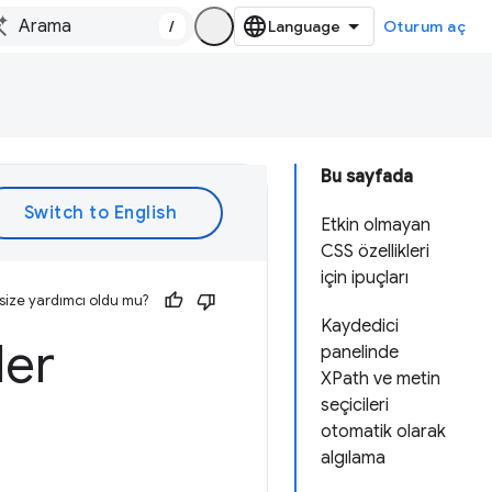
/
Oturum aç
Bu sayfada
Etkin olmayan
CSS özellikleri
için ipuçları
size yardımcı oldu mu?
Kaydedici
ler
panelinde
XPath ve metin
seçicileri
otomatik olarak
algılama