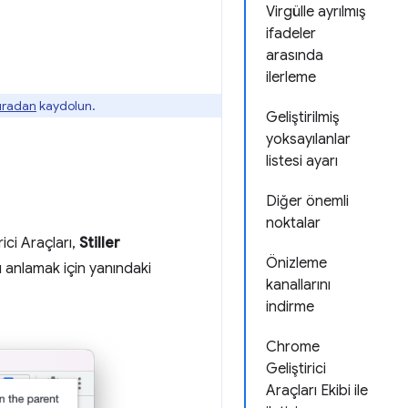
Virgülle ayrılmış
ifadeler
arasında
ilerleme
buradan
kaydolun.
Geliştirilmiş
yoksayılanlar
listesi ayarı
Diğer önemli
noktalar
ici Araçları,
Stiller
Önizleme
ı anlamak için yanındaki
kanallarını
indirme
Chrome
Geliştirici
Araçları Ekibi ile