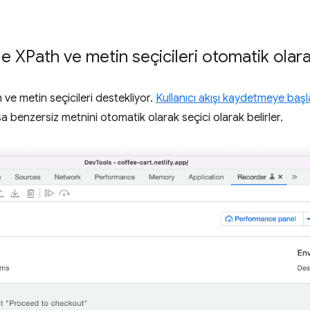
e XPath ve metin seçicileri otomatik olara
 ve metin seçicileri destekliyor.
Kullanıcı akışı kaydetmeye başl
sa benzersiz metnini otomatik olarak seçici olarak belirler.