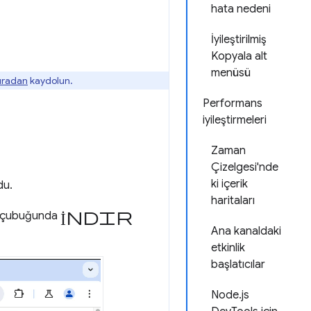
hata nedeni
İyileştirilmiş
Kopyala alt
menüsü
buradan
kaydolun.
Performans
iyileştirmeleri
Zaman
Çizelgesi'nde
ki içerik
du.
haritaları
İndir
em çubuğunda
Ana kanaldaki
etkinlik
başlatıcılar
Node.js