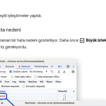
itli iyileştirmeler yapıldı.
ta nedeni
check_box
zaman bir hata nedeni gösteriliyor. Daha önce
Büyük istek
niz gerekiyordu.