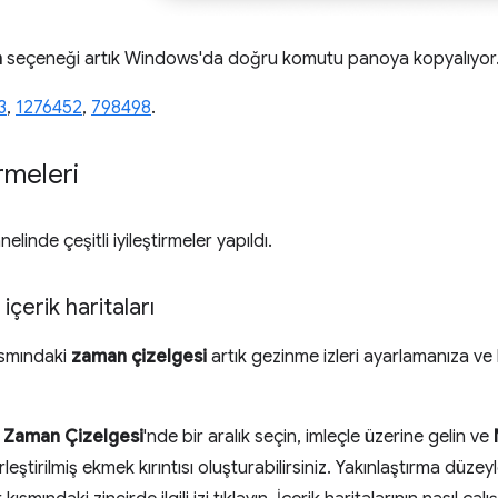
a
seçeneği artık Windows'da doğru komutu panoya kopyalıyor
3
,
1276452
,
798498
.
rmeleri
elinde çeşitli iyileştirmeler yapıldı.
çerik haritaları
ısmındaki
zaman çizelgesi
artık gezinme izleri ayarlamanıza ve
n
Zaman Çizelgesi
'nde bir aralık seçin, imleçle üzerine gelin ve
erleştirilmiş ekmek kırıntısı oluşturabilirsiniz. Yakınlaştırma dü