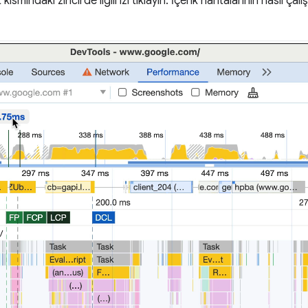
t kısmındaki zincirde ilgili izi tıklayın. İçerik haritalarının nasıl ça