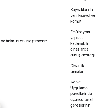
Kaynaklar'da
yeni kısayol ve
komut
Emülasyonu
yapılan
 satırları
'nı etkinleştirmeniz
katlanabilir
cihazlarda
duruş desteği
Dinamik
temalar
Ağ ve
Uygulama
panellerinde
üçüncü taraf
çerezlerinin