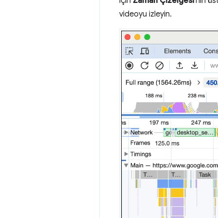
için
Zaman Çizelgesi
'nin üs
videoyu izleyin.