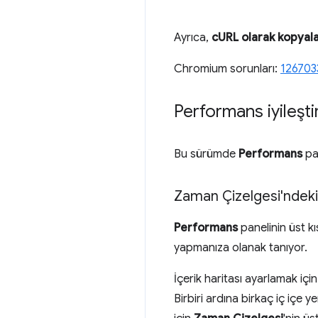
Ayrıca,
cURL olarak kopyal
Chromium sorunları:
126703
Performans iyileşti
Bu sürümde
Performans
pan
Zaman Çizelgesi'ndeki i
Performans
panelinin üst k
yapmanıza olanak tanıyor.
İçerik haritası ayarlamak içi
Birbiri ardına birkaç iç içe y