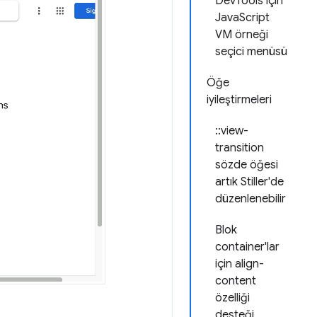
DevTools için
JavaScript
VM örneği
seçici menüsü
Öğe
iyileştirmeleri
::view-
transition
sözde öğesi
artık Stiller'de
düzenlenebilir
Blok
container'lar
için align-
content
özelliği
desteği