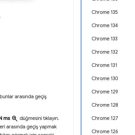
Chrome 135
.
Chrome 134
Chrome 133
Chrome 132
Chrome 131
Chrome 130
Chrome 129
 bunlar arasında geçiş
Chrome 128
zoom_in
Chrome 127
N ms
düğmesini tıklayın.
zeyleri arasında geçiş yapmak
Chrome 126