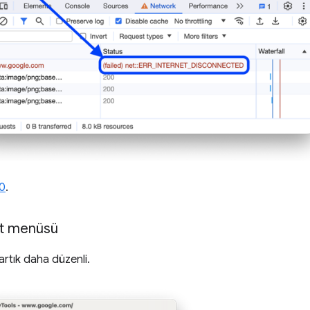
0
.
alt menüsü
rtık daha düzenli.