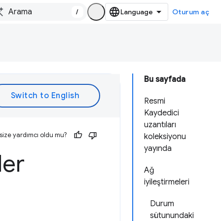
/
Oturum aç
Bu sayfada
Resmi
Kaydedici
uzantıları
size yardımcı oldu mu?
koleksiyonu
yayında
ler
Ağ
iyileştirmeleri
Durum
sütunundaki