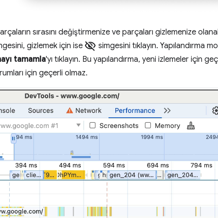
çaların sırasını değiştirmenize ve parçaları gizlemenize olanak
visibility_off
gesini, gizlemek için ise
simgesini tıklayın. Yapılandırma m
rmayı tamamla
'yı tıklayın. Bu yapılandırma, yeni izlemeler için 
mları için geçerli olmaz.