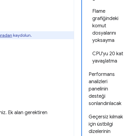
Flame
grafiğindeki
komut
dosyalarını
buradan
kaydolun.
yoksayma
CPU'yu 20 kat
yavaşlatma
Performans
analizleri
panelinin
desteği
sonlandırılacak
niz. Ek alan gerektiren
Geçersiz kılmak
için üstbilgi
dizelerinin