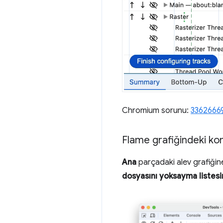
Chromium sorunu:
3362666
Flame grafiğindeki ko
Ana
parçadaki alev grafiğine 
dosyasını yoksayma listesi