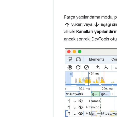
Parça yapılandırma modu, par
arrow_upward
arrow_downward
yukarı veya
aşağı sim
alttaki
Kanalları yapılandı
ancak sonraki DevTools oturu