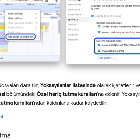
syaları daraltılır,
Yoksayılanlar listesinde
olarak işaretlenir v
esi
bölümündeki
Özel hariç tutma kuralları
'na eklenir. Yoksay
tutma kuralları
'ndan kaldırılana kadar kaydedilir.
14
.
atma