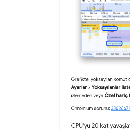
Grafikte, yoksayılan komut do
Ayarlar
>
Yoksayılanlar list
izlemeden veya
Özel hariç 
Chromium sorunu:
3362667
CPU'yu 20 kat yavaşl