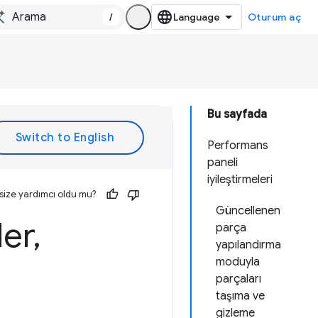
/
Oturum aç
Bu sayfada
Performans
paneli
iyileştirmeleri
size yardımcı oldu mu?
Güncellenen
ler
,
parça
yapılandırma
moduyla
parçaları
taşıma ve
gizleme