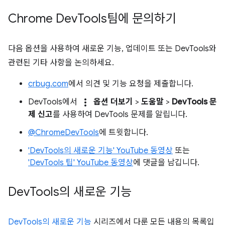
Chrome Dev
Tools팀에 문의하기
다음 옵션을 사용하여 새로운 기능, 업데이트 또는 DevTools와
관련된 기타 사항을 논의하세요.
crbug.com
에서 의견 및 기능 요청을 제출합니다.
more_vert
DevTools에서
옵션 더보기
>
도움말
>
DevTools 문
제 신고
를 사용하여 DevTools 문제를 알립니다.
@ChromeDevTools
에 트윗합니다.
'DevTools의 새로운 기능' YouTube 동영상
또는
'DevTools 팁' YouTube 동영상
에 댓글을 남깁니다.
Dev
Tools의 새로운 기능
DevTools의 새로운 기능
시리즈에서 다룬 모든 내용의 목록입