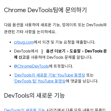
Chrome Dev
Tools팀에 문의하기
다음 옵션을 사용하여 새로운 기능, 업데이트 또는 DevTools와
관련된 기타 사항을 논의하세요.
crbug.com
에서 의견 및 기능 요청을 제출합니다.
more_vert
DevTools에서
옵션 더보기
>
도움말
>
DevTools 문
제 신고
를 사용하여 DevTools 문제를 알립니다.
@ChromeDevTools
에 트윗합니다.
'DevTools의 새로운 기능' YouTube 동영상
또는
'DevTools 팁' YouTube 동영상
에 댓글을 남깁니다.
Dev
Tools의 새로운 기능
DevTools의 새로운 기능
시리즈에서 다룬 모든 내용의 목록입