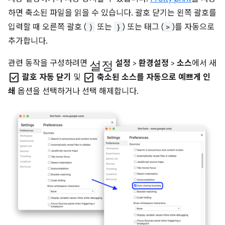
하면 축소된 파일을 읽을 수 있습니다. 괄호 닫기는 왼쪽 괄호를
입력할 때 오른쪽 괄호 (
)
또는
}
) 또는 태그 (
>
)를 자동으로
추가합니다.
설정
관련 동작을 구성하려면
설정
>
환경설정
>
소스
에서 새
check_box
check_box
괄호 자동 닫기
및
축소된 소스를 자동으로 예쁘게 인
쇄
옵션을 선택하거나 선택 해제합니다.