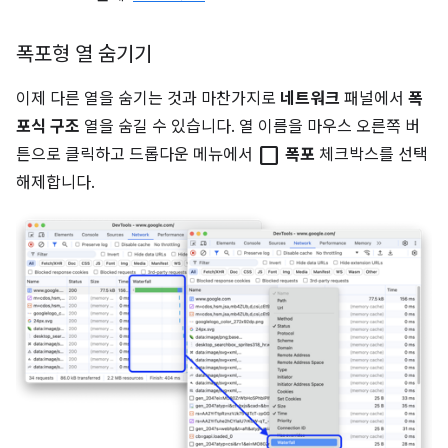
폭포형 열 숨기기
이제 다른 열을 숨기는 것과 마찬가지로
네트워크
패널에서
폭
포식 구조
열을 숨길 수 있습니다. 열 이름을 마우스 오른쪽 버
check_box_outline_blank
튼으로 클릭하고 드롭다운 메뉴에서
폭포
체크박스를 선택
해제합니다.