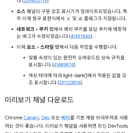
다 (
329400119
).
소스
패널의 구문 강조 표시기가 업데이트되었습니다. 특
히 이제 정규 표현식에서
v
및
d
플래그가 지원됩니다.
네트워크
>
쿠키
탭에서 예외 쿠키를 응답 쿠키에 매핑하
는 버그가 수정되었습니다 (
41491846
).
이제
요소
>
스타일
탭에서 다음 작업을 수행합니다.
맞춤 속성이 있는 완전히 오버로드된 상속 규칙을
표시합니다 (
41489874
).
색상 테마에 따라 light-dark()에서 적용된 값을 강
조 표시합니다 (
331123816
).
미리보기 채널 다운로드
Chrome
Canary
,
Dev
또는
베타
를 기본 개발 브라우저로 사용
하는 것이 좋습니다. 미리보기 채널을 사용하면 최신 DevTools