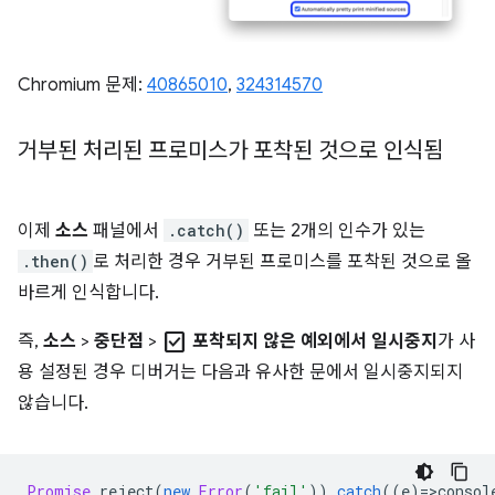
Chromium 문제:
40865010
,
324314570
거부된 처리된 프로미스가 포착된 것으로 인식됨
이제
소스
패널에서
.catch()
또는 2개의 인수가 있는
.then()
로 처리한 경우 거부된 프로미스를 포착된 것으로 올
바르게 인식합니다.
check_box
즉,
소스
>
중단점
>
포착되지 않은 예외에서 일시중지
가 사
용 설정된 경우 디버거는 다음과 유사한 문에서 일시중지되지
않습니다.
Promise
.
reject
(
new
Error
(
'fail'
)).
catch
((
e
)
=
>
consol