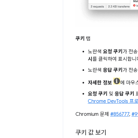
쿠키
탭
노란색
요청 쿠키
가 전송
시
를 클릭하여 표시합니
노란색
응답 쿠키
가 전
자세한 정보
에 마우
요청 쿠키
및
응답 쿠키
Chrome DevTools 
Chromium 문제
#856777
,
#9
쿠키 값 보기