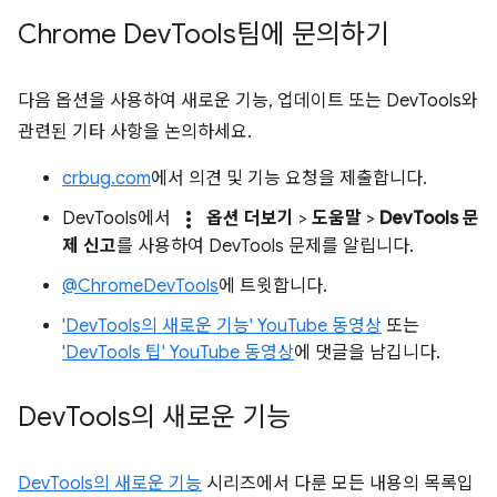
Chrome Dev
Tools팀에 문의하기
다음 옵션을 사용하여 새로운 기능, 업데이트 또는 DevTools와
관련된 기타 사항을 논의하세요.
crbug.com
에서 의견 및 기능 요청을 제출합니다.
more_vert
DevTools에서
옵션 더보기
>
도움말
>
DevTools 문
제 신고
를 사용하여 DevTools 문제를 알립니다.
@ChromeDevTools
에 트윗합니다.
'DevTools의 새로운 기능' YouTube 동영상
또는
'DevTools 팁' YouTube 동영상
에 댓글을 남깁니다.
Dev
Tools의 새로운 기능
DevTools의 새로운 기능
시리즈에서 다룬 모든 내용의 목록입