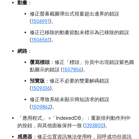
動畫
：
修正螢幕截圖彈出式視窗超出邊界的錯誤
(
1506991
)。
修正已移除的動畫節點未標示為已移除的錯誤
(
1506561
)。
網路
：
覆寫標頭
：修正「標頭」
分頁中出現錯誤紫色圓
點圖示的錯誤 (
1507856
)。
預覽版
：修正不必要的雙重解碼錯誤
(
1509336
)。
修正導致系統未顯示簡短請求的錯誤
(
1509862
)。
「應用程式」
>「IndexedDB」
：重新排列動作列中
的按鈕，與其他面板保持一致 (
1393800
)。
感應器
：修正位置資訊無法使用時，回呼成功但資訊