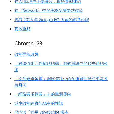
在 AI 助理中上傳圖片，取得造型建議
在「Network」中的表格新增要求標頭
查看 2025 年 Google I/O 大會的精選內容
其他重點
Chrome 138
效能面板改善
「網路依附元件樹狀結構」洞察資訊中的預先連結來
源
「文件要求延遲」洞察資訊中的伺服器回應和重新導
向時間
「網路要求摘要」中的重新導向
減少效能追蹤記錄中的雜訊
已淘汰「停用 JavaScript 樣本」