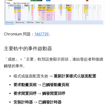
Chromium 問題：
1467739
。
主要軌中的事件啟動器
「成效」
>「主要」
軌預設會顯示箭頭，連結發起者和後續
觸發的事件。
樣式或版面配置失效 ->
重新計算樣式
或
版面配置
要求動畫頁框
->
已觸發動畫頁框
要求閒置回呼
->
觸發閒置回呼
安裝計時器
->
已觸發計時器