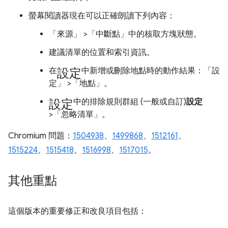
螢幕閱讀器現在可以正確朗讀下列內容：
「來源」
>「中斷點」
中的核取方塊狀態。
建議清單的位置和索引資訊。
設定
在
中新增或刪除地點時的動作結果：「設
定」
>「地點」
。
設定
中的排除規則群組 (一般或自訂)
設定
>「忽略清單」
。
Chromium 問題：
1504938
、
1499868
、
1512161
、
1515224
、
1515418
、
1516998
、
1517015
。
其他重點
這個版本的重要修正和改良項目包括：