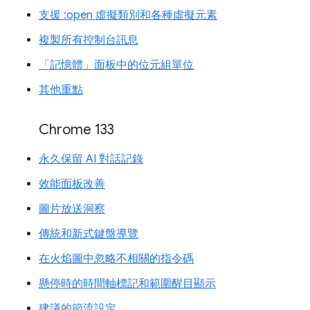
支援 :open 虛擬類別和各種虛擬元素
複製所有控制台訊息
「記憶體」面板中的位元組單位
其他重點
Chrome 133
永久保留 AI 對話記錄
效能面板改善
圖片放送洞察
傳統和新式鍵盤導覽
在火焰圖中忽略不相關的指令碼
懸停時的時間軸標記和範圍醒目顯示
建議的節流設定