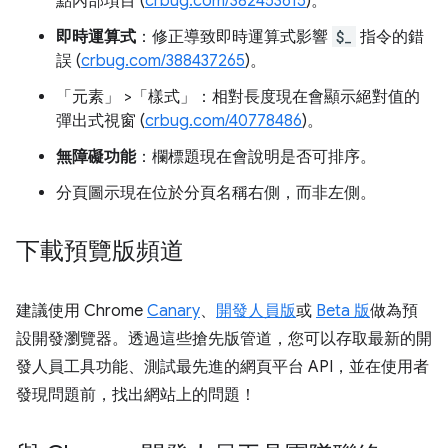
點內部項目 (
crbug.com/382453615
)。
即時運算式
：修正導致即時運算式影響
$_
指令的錯
誤 (
crbug.com/388437265
)。
「元素」
>「樣式」
：相對長度現在會顯示絕對值的
彈出式視窗 (
crbug.com/40778486
)。
無障礙功能
：欄標題現在會說明是否可排序。
分頁圖示現在位於分頁名稱右側，而非左側。
下載預覽版頻道
建議使用 Chrome
Canary
、
開發人員版
或
Beta 版
做為預
設開發瀏覽器。透過這些搶先版管道，您可以存取最新的開
發人員工具功能、測試最先進的網頁平台 API，並在使用者
發現問題前，找出網站上的問題！