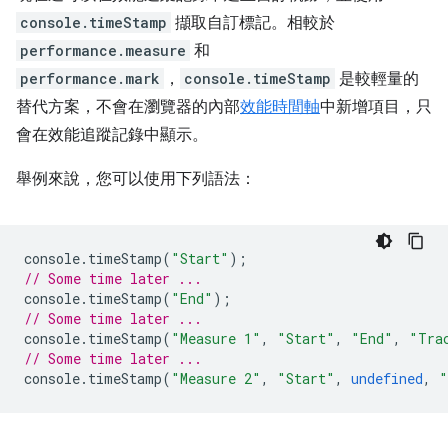
console.timeStamp
擷取自訂標記。相較於
performance.measure
和
performance.mark
，
console.timeStamp
是較輕量的
替代方案，不會在瀏覽器的內部
效能時間軸
中新增項目，只
會在效能追蹤記錄中顯示。
舉例來說，您可以使用下列語法：
console
.
timeStamp
(
"Start"
);
// Some time later ...
console
.
timeStamp
(
"End"
);
// Some time later ...
console
.
timeStamp
(
"Measure 1"
,
"Start"
,
"End"
,
"Tra
// Some time later ...
console
.
timeStamp
(
"Measure 2"
,
"Start"
,
undefined
,
"