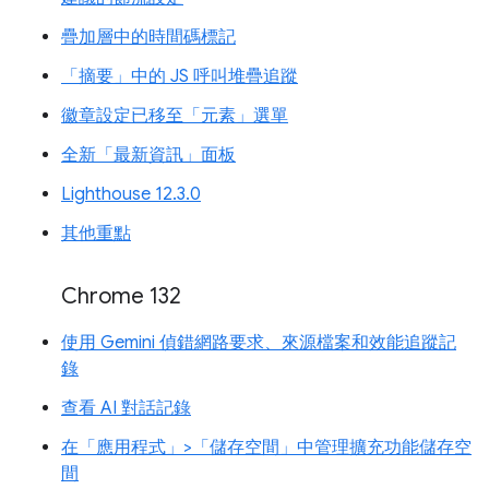
疊加層中的時間碼標記
「摘要」中的 JS 呼叫堆疊追蹤
徽章設定已移至「元素」選單
全新「最新資訊」面板
Lighthouse 12.3.0
其他重點
Chrome 132
使用 Gemini 偵錯網路要求、來源檔案和效能追蹤記
錄
查看 AI 對話記錄
在「應用程式」>「儲存空間」中管理擴充功能儲存空
間