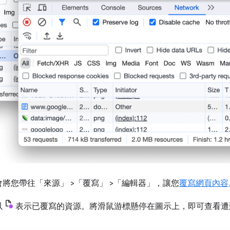
會將您帶往「來源」
>「覆寫」
>「編輯器」
，讓您
覆寫網頁內容
以
表示已覆寫的資源。將滑鼠游標懸停在圖示上，即可查看遭