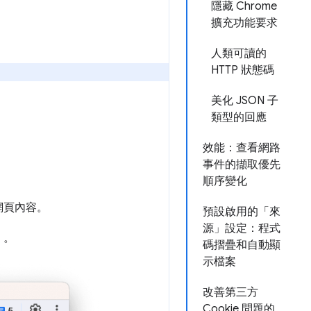
隱藏 Chrome
擴充功能要求
人類可讀的
HTTP 狀態碼
美化 JSON 子
類型的回應
效能：查看網路
事件的擷取優先
順序變化
網頁內容。
預設啟用的「來
源」設定：程式
」
。
碼摺疊和自動顯
示檔案
改善第三方
Cookie 問題的