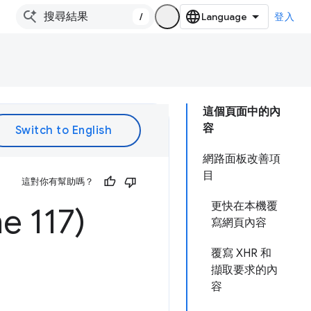
/
登入
這個頁面中的內
容
網路面板改善項
目
這對你有幫助嗎？
更快在本機覆
117)
寫網頁內容
覆寫 XHR 和
擷取要求的內
容