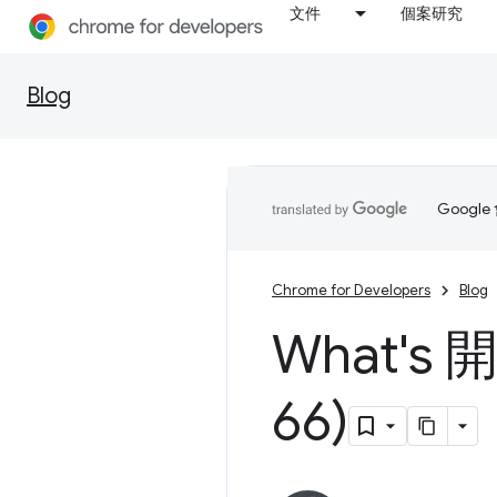
文件
個案研究
Blog
Goog
Chrome for Developers
Blog
What's
66)