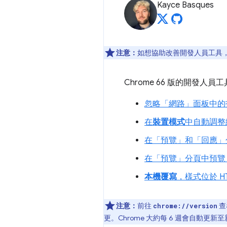
Kayce Basques
注意：
如想協助改善開發人員工具，如
Chrome 66 版的開發
忽略「網路」
面板中的
在
裝置模式
中自動調整
在「預覽」
和「回應」
在「預覽」
分頁中預覽 
本機覆寫
，樣式位於 HT
注意：
前往
查
chrome://version
更。Chrome 大約每 6 週會自動更