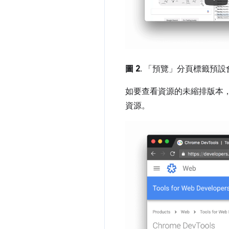
圖 2
. 「預覽」
分頁標籤預設
如要查看資源的未縮排版本
資源。